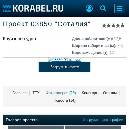
Список судов
Проект 03850 "Соталия"
Тип судна
Добавить судно
Добавить проект
Круизное судно
Последние 100
Длина габаритная (м):
17,5
Ширина габаритная (м):
3,3
Судостроение
Торговая площадка
Водоизмещение (т):
12
Пульс
Доска объявлений
Новости
Продажа флота
Загрузить фото
Компании
Оборудование
Репутация
Изделия
Работа
Материалы
Крюинг
Услуги
Главная
ТТХ
Фотогалерея
(29)
Команда
Отзывы
Журнал
Новости
(34)
Реклама
Галерея проекта
Загрузить фотографии
Конференции
Флот