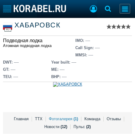
Список судов
ХАБАРОВСК
Тип судна
Добавить судно
RU
Добавить проект
Подводная лодка
Последние 100
IMO:
----
Атомная подводная лодка
Call Sign:
----
Судостроение
Торговая площадка
MMSI:
----
Пульс
Доска объявлений
DWT:
----
Year built:
----
Новости
Продажа флота
GT:
----
ME:
----
Компании
Оборудование
TEU:
----
BHP:
----
Репутация
Изделия
Работа
Материалы
Крюинг
Услуги
Журнал
Реклама
Главная
ТТХ
Фотогалерея
(1)
Команда
Отзывы
Новости
(12)
Пульс
(2)
Конференции
Флот