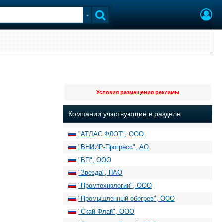
Условия размещения рекламы
Компании участвующие в разделе
"АТЛАС ФЛОТ", ООО
"ВНИИР-Прогресс", АО
"ВП", ООО
"Звезда", ПАО
"Промтехнологии", ООО
"Промышленный обогрев", ООО
"Скай Флай", ООО