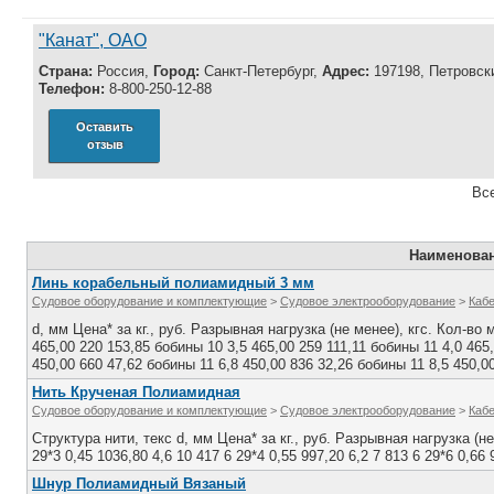
"Канат", ОАО
Страна:
Россия,
Город:
Санкт-Петербург,
Адрес:
197198, Петровский
Телефон:
8-800-250-12-88
Оставить
отзыв
Все
Наименова
Линь корабельный полиамидный 3 мм
Судовое оборудование и комплектующие
>
Судовое электрооборудование
>
Каб
d, мм Цена* за кг., руб. Разрывная нагрузка (не менее), кгс. Кол-во 
465,00 220 153,85 бобины 10 3,5 465,00 259 111,11 бобины 11 4,0 465
450,00 660 47,62 бобины 11 6,8 450,00 836 32,26 бобины 11 8,5 450,0
Нить Крученая Полиамидная
Судовое оборудование и комплектующие
>
Судовое электрооборудование
>
Каб
Структура нити, текс d, мм Цена* за кг., руб. Разрывная нагрузка (не
29*3 0,45 1036,80 4,6 10 417 6 29*4 0,55 997,20 6,2 7 813 6 29*6 0,66 
Шнур Полиамидный Вязаный