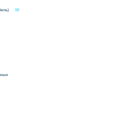
бель)
38
нных