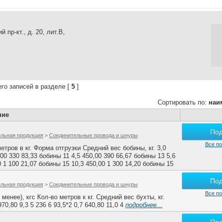
 пр-кт., д. 20, лит.В,
го записей в разделе [
5
]
Сортировать по:
наи
ние
По
ельная продукция
>
Соединительные провода и шнуры
Все по
метров в кг. Форма отгрузки Средний вес бобины, кг. 3,0
,00 330 83,33 бобины 11 4,5 450,00 390 66,67 бобины 13 5,6
0 1 100 21,07 бобины 15 10,3 450,00 1 300 14,20 бобины 15
По
ельная продукция
>
Соединительные провода и шнуры
Все по
 менее), кгс Кол-во метров к кг. Средний вес бухты, кг.
970,80 9,3 5 236 6 93,5*2 0,7 640,80 11,0 4
подробнее...