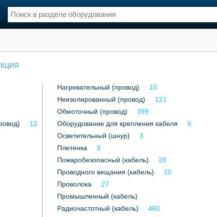
нции
Флот
укция
и и семинары
Галерея флота
и
Форум
Нагревательный (провод)
10
Отзывы
Неизолированный (провод)
Все службы
121
Обмоточный (провод)
399
ровод)
12
Оборудование для крепления кабеля
6
Осветительный (шнур)
3
Плетенка
8
Пожаробезопасный (кабель)
28
Проводного вещания (кабель)
10
Проволока
27
Промышленный (кабель)
Радиочастотный (кабель)
460