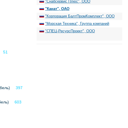
"Снабсервис Плюс", ООО
"Канат", ОАО
"Корпорация БалтПромКомплект", ООО
"Морская Техника", Группа компаний
"СПЕЦ-РесурсПроект", ООО
51
бель)
397
бель)
603