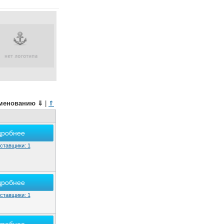
менованию
⇓
|
⇑
дробнее
ставщики: 1
дробнее
ставщики: 1