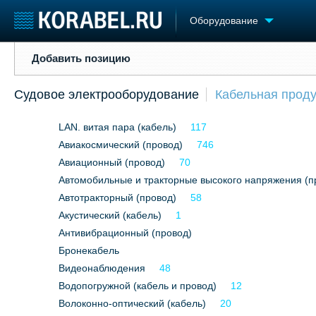
Оборудование
Добавить позицию
Добавить позицию
Судостроение
Торговая площадка
Конфере
Судовое электрооборудование
Кабельная прод
Пульс
Доска объявлений
Выставк
Новости
Продажа флота
Личност
LAN. витая пара (кабель)
117
Компании
Оборудование
Словарь
Репутация
Авиакосмический (провод)
Изделия
746
Работа
Материалы
Авиационный (провод)
70
Крюинг
Услуги
Автомобильные и тракторные высокого напряжения (п
Журнал
Автотракторный (провод)
58
Реклама
Акустический (кабель)
1
Антивибрационный (провод)
Бронекабель
Видеонаблюдения
48
Водопогружной (кабель и провод)
12
Волоконно-оптический (кабель)
20