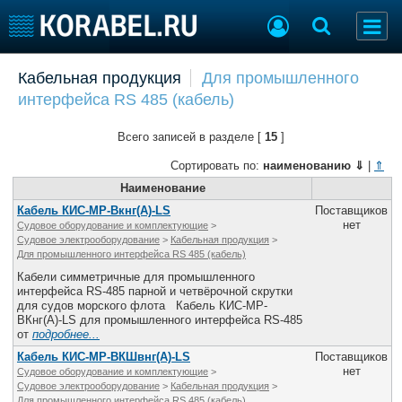
Добавить позицию
Кабельная продукция
Для промышленного
интерфейса RS 485 (кабель)
Судостроение
Торговая площадка
Пульс
Доска объявлений
Всего записей в разделе [
15
]
Новости
Продажа флота
Компании
Оборудование
Сортировать по:
наименованию
⇓
|
⇑
Репутация
Изделия
Наименование
Работа
Материалы
Кабель КИС-МР-Вкнг(А)-LS
Поставщиков
нет
Судовое оборудование и комплектующие
>
Крюинг
Услуги
Судовое электрооборудование
>
Кабельная продукция
>
Журнал
Для промышленного интерфейса RS 485 (кабель)
Реклама
Кабели симметричные для промышленного
интерфейса RS-485 парной и четвёрочной скрутки
для судов морского флота Кабель КИС-МР-
ВКнг(А)-LS для промышленного интерфейса RS-485
Конференции
Флот
от
подробнее...
Выставки и семинары
Галерея флота
Кабель КИС-МР-ВКШвнг(А)-LS
Поставщиков
Личности
Форум
нет
Судовое оборудование и комплектующие
>
Судовое электрооборудование
>
Кабельная продукция
>
Словарь
Отзывы
Для промышленного интерфейса RS 485 (кабель)