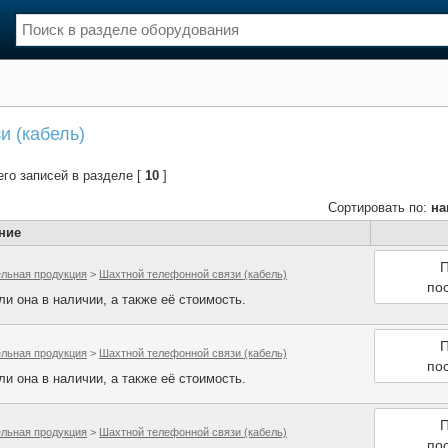
нции
Флот
и (кабель)
и и семинары
Галерея флота
и
Форум
его записей в разделе [
10
]
Отзывы
Все службы
Сортировать по:
на
ние
П
ельная продукция
>
Шахтной телефонной связи (кабель)
по
и она в наличии, а также её стоимость.
П
ельная продукция
>
Шахтной телефонной связи (кабель)
по
и она в наличии, а также её стоимость.
П
ельная продукция
>
Шахтной телефонной связи (кабель)
по