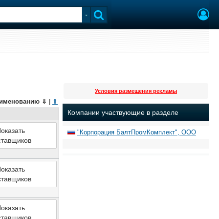
Условия размещения рекламы
именованию
⇓
|
⇑
Компании участвующие в разделе
оказать
"Корпорация БалтПромКомплект", ООО
ставщиков
оказать
ставщиков
оказать
ставщиков