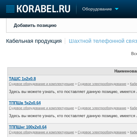
Оборудование
Добавить позицию
Добавить позицию
Судостроение
Торговая площадка
Конфере
Кабельная продукция
Шахтной телефонной связ
Пульс
Доска объявлений
Выставк
Новости
Продажа флота
Личност
Вс
Компании
Оборудование
Словарь
Репутация
Изделия
Работа
Материалы
Наименова
Крюинг
Услуги
ТАШС 1х2х0.8
Судовое оборудование и комплектующие
>
Судовое электрооборудование
>
Каб
Журнал
Здесь вы можете узнать, кто поставляет данную позицию, имеется л
Реклама
ТППШв 5х2х0.64
Судовое оборудование и комплектующие
>
Судовое электрооборудование
>
Каб
Здесь вы можете узнать, кто поставляет данную позицию, имеется л
ТППШнг 100х2х0.64
Судовое оборудование и комплектующие
>
Судовое электрооборудование
>
Каб