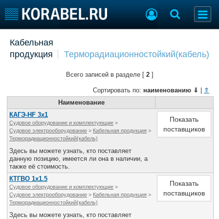
Добавить позицию
Кабельная
продукция
Терморадиационностойкий(кабель)
Судостроение
Торговая площадка
Пульс
Доска объявлений
Всего записей в разделе [
2
]
Новости
Продажа флота
Компании
Оборудование
Сортировать по:
наименованию
⇓
|
⇑
Репутация
Изделия
Наименование
Работа
Материалы
КАГЭ-HF 3х1
Показать
Судовое оборудование и комплектующие
>
Крюинг
Услуги
поставщиков
Судовое электрооборудование
>
Кабельная продукция
>
Журнал
Терморадиационностойкий(кабель)
Реклама
Здесь вы можете узнать, кто поставляет
данную позицию, имеется ли она в наличии, а
также её стоимость.
Конференции
Флот
КТГВО 1х1.5
Показать
Судовое оборудование и комплектующие
>
Выставки и семинары
Галерея флота
поставщиков
Судовое электрооборудование
>
Кабельная продукция
>
Личности
Форум
Терморадиационностойкий(кабель)
Словарь
Отзывы
Здесь вы можете узнать, кто поставляет