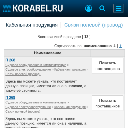
Добавить позицию
Кабельная продукция
Связи полевой (провод)
Судостроение
Торговая площадка
Всего записей в разделе [
12
]
Пульс
Доска объявлений
Новости
Продажа флота
Сортировать по:
наименованию
⇓
|
⇑
Компании
Оборудование
Наименование
Репутация
Изделия
П 268
Показать
Судовое оборудование и комплектующие
>
Работа
Материалы
поставщиков
Судовое электрооборудование
>
Кабельная продукция
>
Крюинг
Услуги
Связи полевой (провод)
Журнал
Здесь вы можете узнать, кто поставляет
данную позицию, имеется ли она в наличии, а
Реклама
также её стоимость.
П 269
Показать
Судовое оборудование и комплектующие
>
Конференции
Флот
поставщиков
Судовое электрооборудование
>
Кабельная продукция
>
Выставки и семинары
Галерея флота
Связи полевой (провод)
Личности
Форум
Здесь вы можете узнать, кто поставляет
данную позицию, имеется ли она в наличии, а
Словарь
Отзывы
также её стоимость.