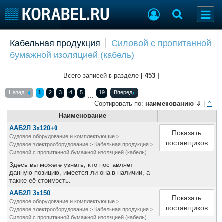
Добавить позицию
Кабельная продукция
Силовой с пропитанной
бумажной изоляцией (кабель)
Судостроение
Торговая площадка
Пульс
Доска объявлений
Всего записей в разделе [
453
]
Новости
Продажа флота
Компании
Оборудование
Назад
1
2
3
4
5
19
Вперед
...
Репутация
Изделия
Сортировать по:
наименованию
⇓
|
⇑
Работа
Материалы
Наименование
Крюинг
Услуги
ААБ2Л 3х120+0
Показать
Судовое оборудование и комплектующие
>
Журнал
поставщиков
Судовое электрооборудование
>
Кабельная продукция
>
Реклама
Силовой с пропитанной бумажной изоляцией (кабель)
Здесь вы можете узнать, кто поставляет
данную позицию, имеется ли она в наличии, а
Конференции
Флот
также её стоимость.
Выставки и семинары
Галерея флота
ААБ2Л 3х150
Показать
Судовое оборудование и комплектующие
>
Личности
Форум
поставщиков
Судовое электрооборудование
>
Кабельная продукция
>
Словарь
Отзывы
Силовой с пропитанной бумажной изоляцией (кабель)