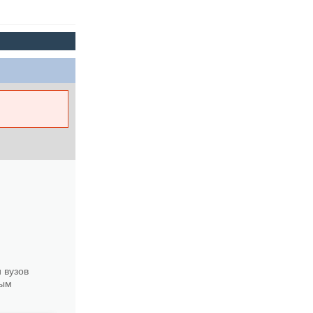
 вузов
вым