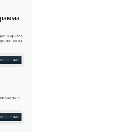
грамма
ции морских
дарственным
 полностью
сионал» в
 полностью