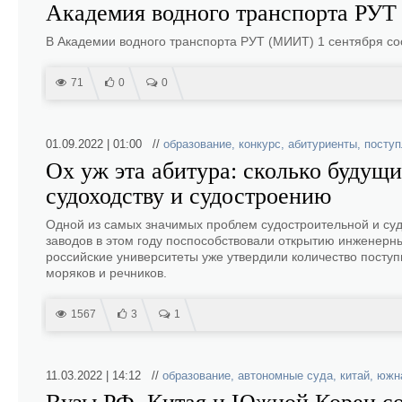
Академия водного транспорта РУТ 
В Академии водного транспорта РУТ (МИИТ) 1 сентября со
71
0
0
01.09.2022 | 01:00 //
образование
,
конкурс
,
абитуриенты
,
поступ
Ох уж эта абитура: сколько будущ
судоходству и судостроению
Одной из самых значимых проблем судостроительной и суд
заводов в этом году поспособствовали открытию инженерн
российские университеты уже утвердили количество поступ
моряков и речников.
1567
3
1
11.03.2022 | 14:12 //
образование
,
автономные суда
,
китай
,
южн