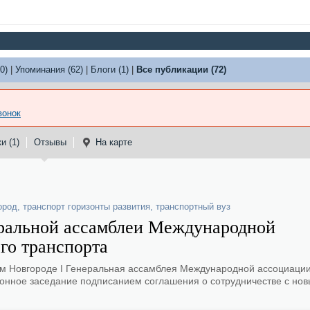
0)
|
Упоминания (62)
|
Блоги (1)
|
Все публикации (72)
вонок
и (1)
Отзывы
На карте
ород
,
транспорт горизонты развития
,
транспортный вуз
еральной ассамблеи Международной
го транспорта
ем Новгороде I Генеральная ассамблея Международной ассоциации
ионное заседание подписанием соглашения о сотрудничестве с но