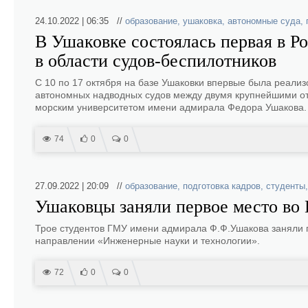
24.10.2022 | 06:35 //
образование
,
ушаковка
,
автономные суда
,
В Ушаковке состоялась первая в Р
в области судов-беспилотников
С 10 по 17 октября на базе Ушаковки впервые была реали
автономных надводных судов между двумя крупнейшими от
морским университетом имени адмирала Федора Ушакова.
74
0
0
27.09.2022 | 20:09 //
образование
,
подготовка кадров
,
студенты
Ушаковцы заняли первое место во
Трое студентов ГМУ имени адмирала Ф.Ф.Ушакова заняли 
направлении «Инженерные науки и технологии».
72
0
0