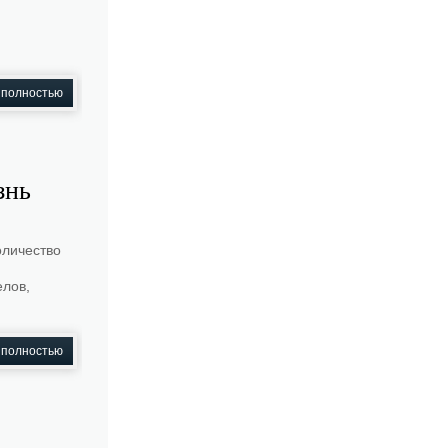
 полностью
знь
оличество
елов,
 полностью