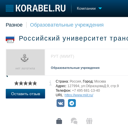
Компании
Разное
Образовательные учреждения
Судостроение
Торговая площадка
Конфере
Пульс
Доска объявлений
Выставк
Российский университет тра
Новости
Продажа флота
Личност
RU
Компании
Оборудование
Словарь
Репутация
Изделия
РУТ (МИИТ)
Работа
Материалы
Крюинг
Услуги
Образовательные учреждения
Журнал
Реклама
Страна:
Россия,
Город:
Москва
Адрес:
127994, ул.ОбразцоваД.9, стр.9
Телефон:
+7 495 681-13-40
Оставить отзыв
URL
:
https://www.miit.ru/