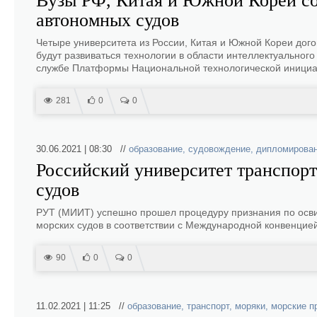
Вузы РФ, Китая и Южной Кореи со
автономных судов
Четыре университета из России, Китая и Южной Кореи дог
будут развиваться технологии в области интеллектуальног
службе Платформы Национальной технологической инициа
281
0
0
30.06.2021 | 08:30 //
образование
,
судовождение
,
дипломирова
Российский университет транспорт
судов
РУТ (МИИТ) успешно прошел процедуру признания по осви
морских судов в соответствии с Международной конвенцией
90
0
0
11.02.2021 | 11:25 //
образование
,
транспорт
,
моряки
,
морские п