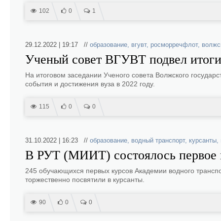
102
0
1
29.12.2022 | 19:17 //
образование
,
вгувт
,
росморречфлот
,
волжс
Ученый совет ВГУВТ подвел итоги
На итоговом заседании Ученого совета Волжского государс
события и достижения вуза в 2022 году.
115
0
0
31.10.2022 | 16:23 //
образование
,
водный транспорт
,
курсанты
,
В РУТ (МИИТ) состоялось первое 
245 обучающихся первых курсов Академии водного транспо
торжественно посвятили в курсанты.
90
0
0