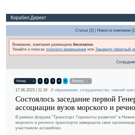
Корабел.Директ
Статьи (2)
|
Новости компании (1
Внимание, компания размещена
бесплатно
.
Узнайте о плюсах
платного размещения
или
Закажите обратный з
Сотрудник
Назад
1
2
3
4
5
Вперед
17.06.2023 | 11:18 //
образование
,
сотрудничество
,
нижний новг
Состоялось заседание первой Ген
ассоциации вузов морского и речно
В рамках форума "Транспорт. Горизонты развития" в Нижн
морского и речного транспорта завершила свое организац
участником ассамблеи.