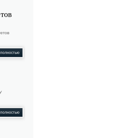
тов
тетов
 полностью
У
 полностью