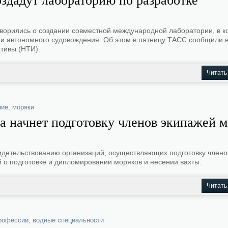
здадут лабораторию по разработке
оворились о создании совместной международной лаборатории, в к
о и автономного судовождения. Об этом в пятницу ТАСС сообщили в
тивы (НТИ).
Читать
ние
,
моряки
а начнет подготовку членов экипажей 
детельствованию организаций, осуществляющих подготовку члено
 о подготовке и дипломировании моряков и несении вахты.
Читать
рофессии
,
водные специальности