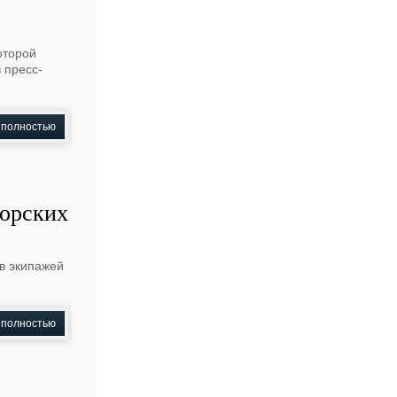
оторой
 пресс-
 полностью
морских
в экипажей
 полностью