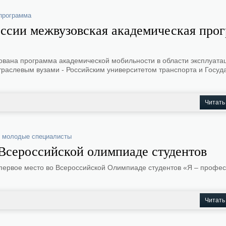
программа
оссии межвузовская академическая про
зована программа академической мобильности в области эксплуата
раслевым вузами - Российским университетом транспорта и Госу
Читать
,
молодые специалисты
 Всероссийской олимпиаде студентов
первое место во Всероссийской Олимпиаде студентов «Я – профес
Читать