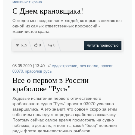
машинист крана
С Днем крановщика!
Сегодня мы поздравляем людей, которые занимаются
одной из самых ответственных профессий -
машинистов крана!
615
0
0
Читать полностью
08.05.2020 | 13:40 //
судостроение
,
лсз пелла
,
проект
03070
,
краболов русь
Все о первом в России
краболове "Русь"
Ходовые испытания первого отечественного
краболовного судна "Русь" проекта 03070 успешно
завершились. А это значит, что совсем скоро за этим
событием последует передача краболова заказчику.
Поэтому сейчас самое время посмотреть на судно
поближе, в деталях, и понять, какой "боец" пополнит
ряды флота дальневосточных рыбаков.