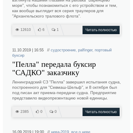
взглянуть нашими глазами на рыбака "Баренцево
море", чтобы познакомиться с его устройством и тем,
как вообще выглядит вся серия траулеров для
"Архангельского тралового флота".
12610
6
1
Читать полностью
11.10.2019 | 16:55 //
судостроение
,
palfinger
,
портовый
буксир
"Пелла" передала буксир
"САДКО" заказчику
Ленинградский СЗ "Пелла" завершил испытания судна,
построенного для "Севмаш-Шельф", и 8 октября был
под писан акт приема-передачи судна. Предприятие
представило видеопрезентацию новой единицы.
2385
0
0
Читать полностью
16.09.2019 | 19:00 //
нева-2019
,
все о неве