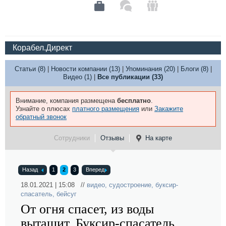
Корабел.Директ
Статьи (8)
|
Новости компании (13)
|
Упоминания (20)
|
Блоги (8)
|
Видео (1)
|
Все публикации (33)
Внимание, компания размещена
бесплатно
.
Узнайте о плюсах
платного размещения
или
Закажите
обратный звонок
Сотрудники
Отзывы
На карте
Назад
1
2
3
Вперед
18.01.2021 | 15:08 //
видео
,
судостроение
,
буксир-
спасатель
,
бейсуг
От огня спасет, из воды
вытащит. Буксир-спасатель