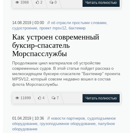
3368
2
0
Читать полностью
14.08.2019 | 03:00 //
об отрасли простыми словами
,
судостроение
,
проект mpsv12
,
бахтемир
Как устроен современный
буксир-спасатель
Морспасслужбы
Продолжаем цикл материалов об устройстве
современных судов. В этой статье пойдет рассказ о
мелкосидящем буксире-спасателе "Бахтемир" проекта
MPSV12, который совсем недавно вошел в состав
флота Морспасслужбы.
11699
4
7
Читать полностью
01.04.2019 | 10:36 //
новости партнеров
,
судоподъемное
оборудование
,
грузоподъемное оборудование
,
палубное
оборудование