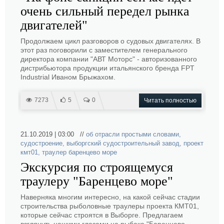
очень сильный передел рынка
двигателей"
Продолжаем цикл разговоров о судовых двигателях. В
этот раз поговорили с заместителем генерального
директора компании "АВТ Моторс" - авторизованного
дистрибьютора продукции итальянского бренда FPT
Industrial Иваном Брыжахом.
7273
5
0
Читать полностью
21.10.2019 | 03:00 //
об отрасли простыми словами
,
судостроение
,
выборгский судостроительный завод
,
проект
кмт01
,
траулер баренцево море
Экскурсия по строящемуся
траулеру "Баренцево море"
Наверняка многим интересно, на какой сейчас стадии
строительства рыболовные траулеры проекта КМТ01,
которые сейчас строятся в Выборге. Предлагаем