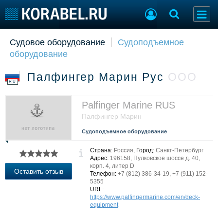
Судовое оборудование
Судоподъемное
Судостроение
Торговая площадка
оборудование
Пульс
Доска объявлений
Новости
Продажа флота
Палфингер Марин Рус
ООО
Компании
Оборудование
RU
Репутация
Изделия
Работа
Материалы
Palfinger Marine RUS
Крюинг
Услуги
Палфингер Марин
Журнал
Судоподъемное оборудование
Реклама
Страна:
Россия,
Город:
Санкт-Петербург
Адрес:
196158, Пулковское шоссе д. 40,
корп. 4, литер D
Конференции
Флот
Оставить отзыв
Телефон:
+7 (812) 386-34-19, +7 (911) 152-
Выставки и семинары
Галерея флота
5355
URL
:
Личности
Форум
https://www.palfingermarine.com/en/deck-
Словарь
Отзывы
equipment
Все службы