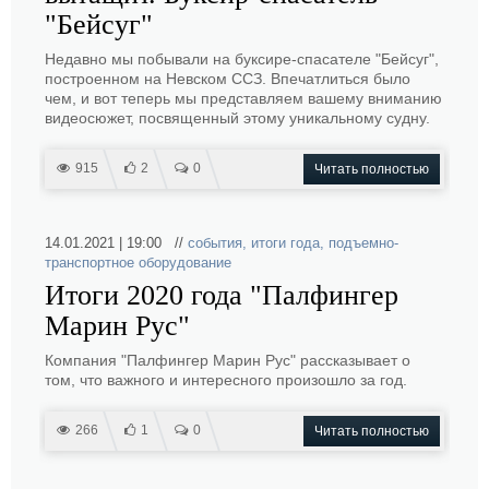
"Бейсуг"
Недавно мы побывали на буксире-спасателе "Бейсуг",
построенном на Невском ССЗ. Впечатлиться было
чем, и вот теперь мы представляем вашему вниманию
видеосюжет, посвященный этому уникальному судну.
915
2
0
Читать полностью
14.01.2021 | 19:00 //
события
,
итоги года
,
подъемно-
транспортное оборудование
Итоги 2020 года "Палфингер
Марин Рус"
Компания "Палфингер Марин Рус" рассказывает о
том, что важного и интересного произошло за год.
266
1
0
Читать полностью