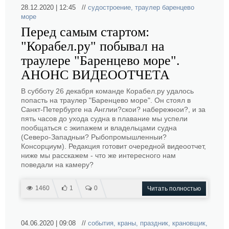
28.12.2020 | 12:45 //
судостроение
,
траулер баренцево
море
Перед самым стартом:
"Корабел.ру" побывал на
траулере "Баренцево море".
АНОНС ВИДЕООТЧЕТА
В субботу 26 декабря команде Корабел.ру удалось
попасть на траулер "Баренцево море". Он стоял в
Санкт-Петербурге на Англии?скои? набережнои?, и за
пять часов до ухода судна в плавание мы успели
пообщаться с экипажем и владельцами судна
(Северо-Западныи? Рыбопромышленныи?
Консорциум). Редакция готовит очередной видеоотчет,
ниже мы расскажем - что же интересного нам
поведали на камеру?
1460
1
0
Читать полностью
04.06.2020 | 09:08 //
события
,
краны
,
праздник
,
крановщик
,