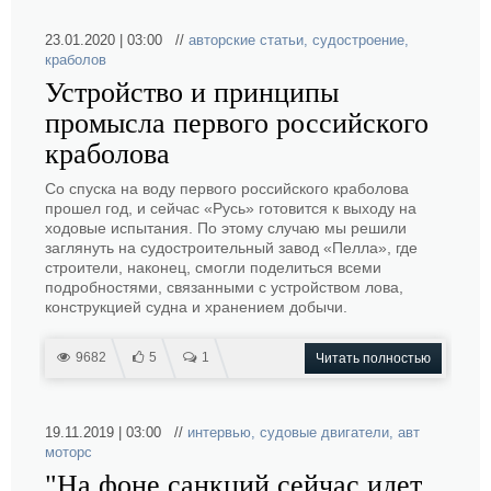
23.01.2020 | 03:00 //
авторские статьи
,
судостроение
,
краболов
Устройство и принципы
промысла первого российского
краболова
Со спуска на воду первого российского краболова
прошел год, и сейчас «Русь» готовится к выходу на
ходовые испытания. По этому случаю мы решили
заглянуть на судостроительный завод «Пелла», где
строители, наконец, смогли поделиться всеми
подробностями, связанными с устройством лова,
конструкцией судна и хранением добычи.
9682
5
1
Читать полностью
19.11.2019 | 03:00 //
интервью
,
судовые двигатели
,
авт
моторс
"На фоне санкций сейчас идет