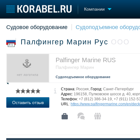
Компании
Судовое оборудование
Судоподъемное оборуд
Судостроение
Торговая площадка
Конфере
Пульс
Доска объявлений
Выставк
Палфингер Марин Рус
ООО
Новости
Продажа флота
Личност
RU
Компании
Оборудование
Словарь
Репутация
Изделия
Palfinger Marine RUS
Работа
Материалы
Палфингер Марин
Крюинг
Услуги
Судоподъемное оборудование
Журнал
Реклама
Страна:
Россия,
Город:
Санкт-Петербург
Адрес:
196158, Пулковское шоссе д. 40, корп
Телефон:
+7 (812) 386-34-19, +7 (911) 152-5
Оставить отзыв
URL
:
https://www.palfingermarine.com/en/dec