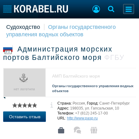
Судоходство
Органы государственного
Судостроение
Торговая площадка
управления водных объектов
Пульс
Доска объявлений
Новости
Продажа флота
Администрация морских
Компании
Оборудование
RU
портов Балтийского моря
ФГБУ
Репутация
Изделия
Работа
Материалы
Крюинг
Услуги
АМП Балтийского моря
Журнал
Органы государственного управления водных
Реклама
объектов
Страна:
Россия,
Город:
Санкт-Петербург
Конференции
Флот
Адрес:
198035, ул. Гапсальская, 10
Телефон:
+7 (812) 245-17-00
Выставки и семинары
Галерея флота
Оставить отзыв
URL
:
http://www.pasp.ru
Личности
Форум
Словарь
Отзывы
Все службы