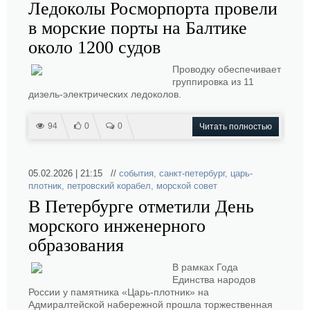
Ледоколы Росморпорта провели
в морские порты на Балтике
около 1200 судов
Проводку обеспечивает
группировка из 11
дизель-электрических ледоколов.
94
0
0
Читать полностью
05.02.2026 | 21:15 //
события
,
санкт-петербург
,
царь-
плотник
,
петровский корабел
,
морской совет
В Петербурге отметили День
морского инженерного
образования
В рамках Года
Единства народов
России у памятника «Царь-плотник» на
Адмиралтейской набережной прошла торжественная