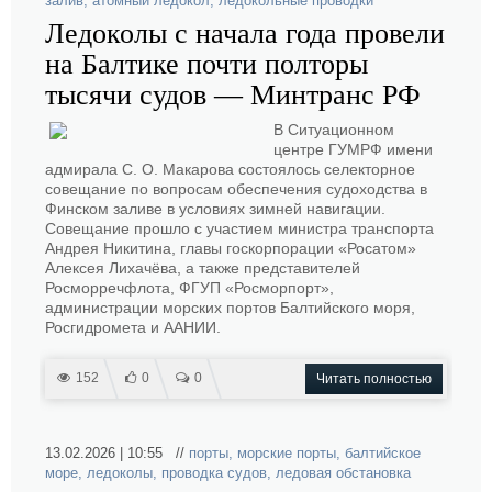
залив
,
атомный ледокол
,
ледокольные проводки
Ледоколы с начала года провели
на Балтике почти полторы
тысячи судов — Минтранс РФ
В Ситуационном
центре ГУМРФ имени
адмирала С. О. Макарова состоялось селекторное
совещание по вопросам обеспечения судоходства в
Финском заливе в условиях зимней навигации.
Совещание прошло с участием министра транспорта
Андрея Никитина, главы госкорпорации «Росатом»
Алексея Лихачёва, а также представителей
Росморречфлота, ФГУП «Росморпорт»,
администрации морских портов Балтийского моря,
Росгидромета и ААНИИ.
152
0
0
Читать полностью
13.02.2026 | 10:55 //
порты
,
морские порты
,
балтийское
море
,
ледоколы
,
проводка судов
,
ледовая обстановка