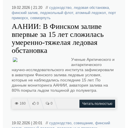
19.02.2026 | 21:20 //
судоходство
,
ледовая обстановка
,
финский залив
,
ледокольный флот
,
атомный ледокол
,
порт
приморск
,
севморпуть
ААНИИ: В Финском заливе
впервые за 15 лет сложилась
умеренно-тяжелая ледовая
обстановка
Ученые Арктического и
антарктического
научно-исследовательского института зафиксировали
в акватории Финского залива ледовые условия,
которые не наблюдались последние 15 лет. По
данным мониторинга ААНИИ, акватория залива на
80% покрыта льдом толщиной до полуметра.
160
0
0
Читать полностью
19.02.2026 | 20:01 //
судоходство
,
совещание
,
финский