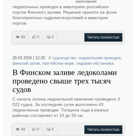
окончании
ледокольных проводок в акваториях российских
портов Финского залива. Решение принято на фоне
благоприятных гидрометеоусловий в акватории
портов.
68
0
0
Читать полностью
29.03.2026 | 12:20 //
судоходство
,
ледокольная проводка
,
финский залив
,
балтийское море
,
ледовая обстановка
В Финском заливе ледоколами
проведено свыше трех тысяч
судов
С начала сезона ледокольной кампании проведено 3
022 судна. За последние сутки выполнено 43
ледокольные проводки. Толщина льда в разных
районах составляет от 10 до 20 см.
99
0
0
Читать полностью