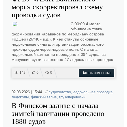
моря» скорректировал схему
проводки судов
С 00:00 4 марта
объявлена точка
формирования караванов по меридиану острова
Родшер (26°40» в.д.). К ней стянуты основные
ледокольные силы для организации безопасного
прохода судов через ледовые поля. С начала
ледокольной кампании проведено 2 094 судна, за
минувшие сутки выполнено 47 ледокольных проводок.
142
0
0
Читать полностью
02.03.2026 | 15:44 //
судоходство
,
ледокольная проводка
,
ледоколы
,
финский залив
,
грузоперевозки
В Финском заливе с начала
зимней навигации проведено
1880 судов