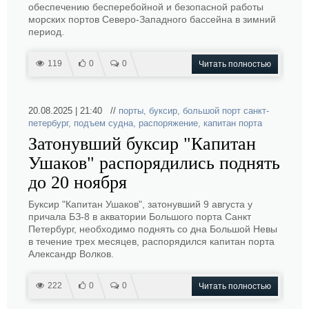
обеспечению бесперебойной и безопасной работы
морских портов Северо-Западного бассейна в зимний
период.
119
0
0
Читать полностью
20.08.2025 | 21:40 //
порты
,
буксир
,
большой порт санкт-
петербург
,
подъем судна
,
распоряжение
,
капитан порта
Затонувший буксир "Капитан
Ушаков" распорядились поднять
до 20 ноября
Буксир "Капитан Ушаков", затонувший 9 августа у
причала БЗ-8 в акватории Большого порта Санкт
Петербург, необходимо поднять со дна Большой Невы
в течение трех месяцев, распорядился капитан порта
Александр Волков.
222
0
0
Читать полностью