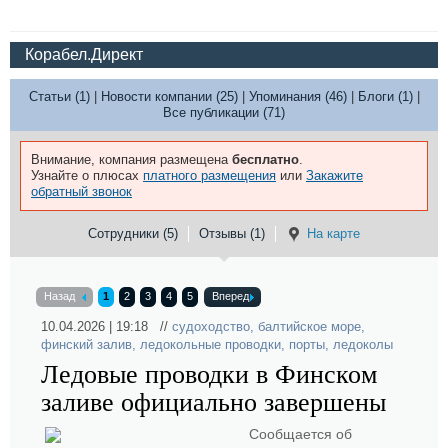
Корабел.Директ
Статьи (1)
|
Новости компании (25)
|
Упоминания (46)
|
Блоги (1)
|
Все публикации (71)
Внимание, компания размещена
бесплатно
.
Узнайте о плюсах
платного размещения
или
Закажите
обратный звонок
Сотрудники (5)
Отзывы (1)
На карте
Назад
1
2
3
4
5
Вперед
10.04.2026 | 19:18 //
судоходство
,
балтийское море
,
финский залив
,
ледокольные проводки
,
порты
,
ледоколы
Ледовые проводки в Финском
заливе официально завершены
Сообщается об