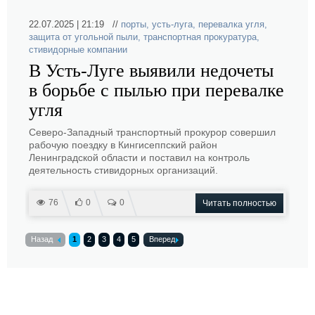
22.07.2025 | 21:19 //
порты
,
усть-луга
,
перевалка угля
,
защита от угольной пыли
,
транспортная прокуратура
,
стивидорные компании
В Усть-Луге выявили недочеты
в борьбе с пылью при перевалке
угля
Северо-Западный транспортный прокурор совершил
рабочую поездку в Кингисеппский район
Ленинградской области и поставил на контроль
деятельность стивидорных организаций.
76
0
0
Читать полностью
Назад
1
2
3
4
5
Вперед