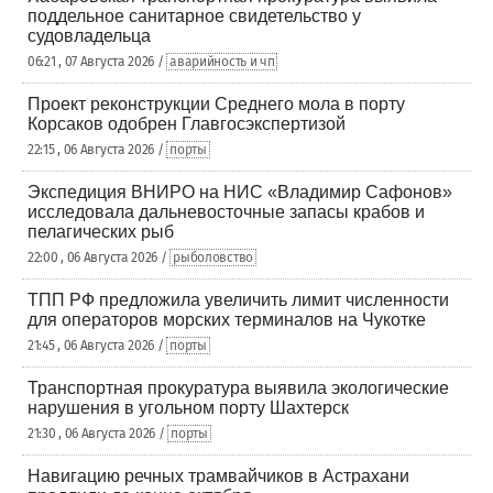
поддельное санитарное свидетельство у
судовладельца
06:21 , 07 Августа 2026 /
аварийность и чп
Проект реконструкции Среднего мола в порту
Корсаков одобрен Главгосэкспертизой
22:15 , 06 Августа 2026 /
порты
Экспедиция ВНИРО на НИС «Владимир Сафонов»
исследовала дальневосточные запасы крабов и
пелагических рыб
22:00 , 06 Августа 2026 /
рыболовство
ТПП РФ предложила увеличить лимит численности
для операторов морских терминалов на Чукотке
21:45 , 06 Августа 2026 /
порты
Транспортная прокуратура выявила экологические
нарушения в угольном порту Шахтерск
21:30 , 06 Августа 2026 /
порты
Навигацию речных трамвайчиков в Астрахани