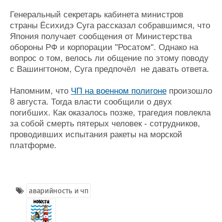
Журнал
Генеральный секретарь кабинета министров
Реклама
страны Ёсихидэ Суга рассказал собравшимся, что
Япония получает сообщения от Министерства
обороны РФ и корпорации "Росатом". Однако на
Конференции
Флот
вопрос о том, велось ли общение по этому поводу
Выставки и семинары
Галерея флота
с Вашингтоном, Суга предпочёл не давать ответа.
Личности
Форум
Словарь
Отзывы
Напомним, что
ЧП на военном полигоне
произошло
Все службы
8 августа. Тогда власти сообщили о двух
погибших. Как оказалось позже, трагедия повлекла
за собой смерть пятерых человек - сотрудников,
проводивших испытания ракеты на морской
платформе.
аварийность и чп