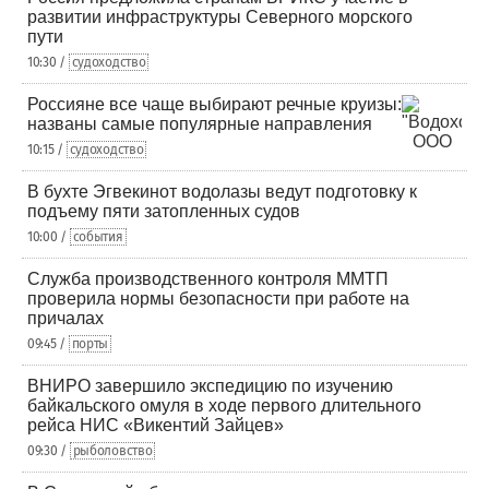
развитии инфраструктуры Северного морского
пути
10:30 /
судоходство
Россияне все чаще выбирают речные круизы:
названы самые популярные направления
10:15 /
судоходство
В бухте Эгвекинот водолазы ведут подготовку к
подъему пяти затопленных судов
10:00 /
события
Служба производственного контроля ММТП
проверила нормы безопасности при работе на
причалах
09:45 /
порты
ВНИРО завершило экспедицию по изучению
байкальского омуля в ходе первого длительного
рейса НИС «Викентий Зайцев»
09:30 /
рыболовство