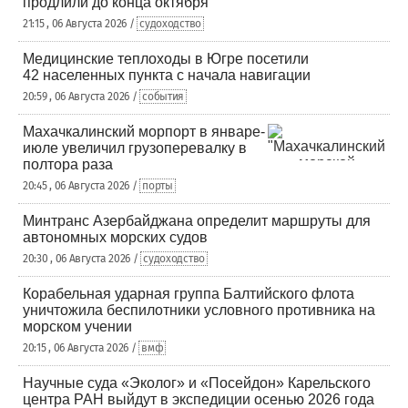
продлили до конца октября
21:15 , 06 Августа 2026 /
судоходство
Медицинские теплоходы в Югре посетили
42 населенных пункта с начала навигации
20:59 , 06 Августа 2026 /
события
Махачкалинский морпорт в январе-
июле увеличил грузоперевалку в
полтора раза
20:45 , 06 Августа 2026 /
порты
Минтранс Азербайджана определит маршруты для
автономных морских судов
20:30 , 06 Августа 2026 /
судоходство
Корабельная ударная группа Балтийского флота
уничтожила беспилотники условного противника на
морском учении
20:15 , 06 Августа 2026 /
вмф
Научные суда «Эколог» и «Посейдон» Карельского
центра РАН выйдут в экспедиции осенью 2026 года