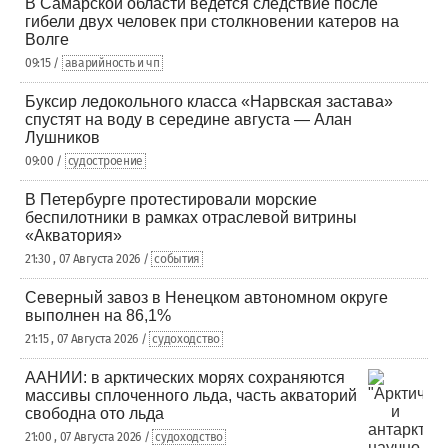
В Самарской области ведется следствие после
гибели двух человек при столкновении катеров на
Волге
09:15 /
аварийность и чп
Буксир ледокольного класса «Нарвская застава»
спустят на воду в середине августа — Алан
Лушников
09:00 /
судостроение
В Петербурге протестировали морские
беспилотники в рамках отраслевой витрины
«Акватория»
21:30 , 07 Августа 2026 /
события
Северный завоз в Ненецком автономном округе
выполнен на 86,1%
21:15 , 07 Августа 2026 /
судоходство
ААНИИ: в арктических морях сохраняются
массивы сплоченного льда, часть акваторий
свободна ото льда
21:00 , 07 Августа 2026 /
судоходство