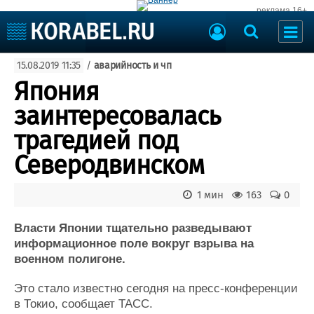
реклама 16+
Судостроение
15.08.2019 11:35
/
аварийность и чп
Судоходство
Судоремонт
Япония
События
Пресс-релизы
заинтересовалась
Порты
Рыболовство
трагедией под
ВМФ
Образование
Северодвинском
Яхты и катера
Еще
1 мин
163
0
Судостроение
Торговая площадка
Пульс
Доска объявлений
Власти Японии тщательно разведывают
Новости
Продажа флота
информационное поле вокруг взрыва на
военном полигоне.
Компании
Оборудование
Репутация
Изделия
Это стало известно сегодня на пресс-конференции
Работа
Материалы
в Токио, сообщает ТАСС.
Крюинг
Услуги