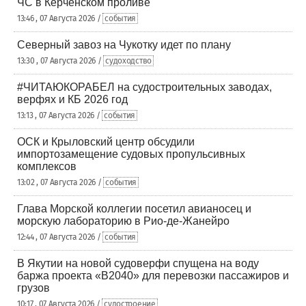
ЧС в Керченском проливе
13:46 , 07 Августа 2026 /
события
Северный завоз на Чукотку идет по плану
13:30 , 07 Августа 2026 /
судоходство
#ЧИТАЮКОРАБЕЛ на судостроительных заводах,
верфях и КБ 2026 год
13:13 , 07 Августа 2026 /
события
ОСК и Крыловский центр обсудили
импортозамещение судовых пропульсивных
комплексов
13:02 , 07 Августа 2026 /
события
Глава Морской коллегии посетил авианосец и
морскую лабораторию в Рио-де-Жанейро
12:44 , 07 Августа 2026 /
события
В Якутии на новой судоверфи спущена на воду
баржа проекта «В2040» для перевозки пассажиров и
грузов
10:17 , 07 Августа 2026 /
судостроение