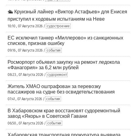
🛳️ Круизный лайнер «Виктор Астафьев» для Енисея
приступил к ходовым испытаниям на Неве
10:10 , 07 Августа 2026 /
судостроение
ЕС исключил танкер «Миллерово» из санкционных
списков, признав ошибку
09:16 , 07 Августа 2026 /
события
Росморпорт объявил закупку на ремонт ледокола
«Фанагория» за 6,2 млн рублей
08:23 , 07 Августа 2026 /
судоремонт
Житель ХМАО оштрафован за перевозку
пассажиров на судне без освидетельствования
07:41 , 07 Августа 2026 /
события
В Хабаровском крае восстановят судоремонтный
завод «Якорь» в Советской Гавани
06:50 , 07 Августа 2026 /
события
Хабаровская транспортная прокуратура выявила