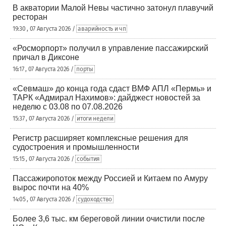
В акватории Малой Невы частично затонул плавучий
ресторан
19:30 , 07 Августа 2026 /
аварийность и чп
«Росморпорт» получил в управление пассажирский
причал в Диксоне
16:17 , 07 Августа 2026 /
порты
«Севмаш» до конца года сдаст ВМФ АПЛ «Пермь» и
ТАРК «Адмирал Нахимов»: дайджест новостей за
неделю с 03.08 по 07.08.2026
15:37 , 07 Августа 2026 /
итоги недели
Регистр расширяет комплексные решения для
судостроения и промышленности
15:15 , 07 Августа 2026 /
события
Пассажиропоток между Россией и Китаем по Амуру
вырос почти на 40%
14:05 , 07 Августа 2026 /
судоходство
Более 3,6 тыс. км береговой линии очистили после