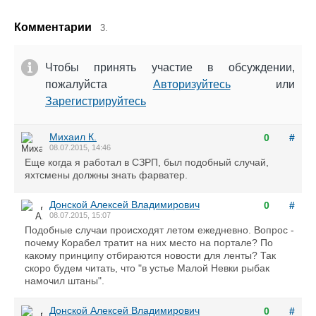
Комментарии
3.
Чтобы принять участие в обсуждении,
пожалуйста
Авторизуйтесь
или
Зарегистрируйтесь
Михаил К.
0
#
08.07.2015, 14:46
Еще когда я работал в СЗРП, был подобный случай,
яхтсмены должны знать фарватер.
Донской Алексей Владимирович
0
#
08.07.2015, 15:07
Подобные случаи происходят летом ежедневно. Вопрос -
почему Корабел тратит на них место на портале? По
какому принципу отбираются новости для ленты? Так
скоро будем читать, что "в устье Малой Невки рыбак
намочил штаны".
Донской Алексей Владимирович
0
#