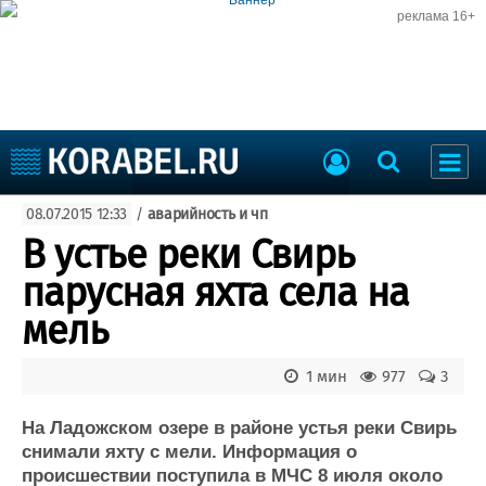
реклама 16+
Судостроение
08.07.2015 12:33
/
аварийность и чп
Судоходство
Судоремонт
В устье реки Свирь
События
Пресс-релизы
парусная яхта села на
Порты
Рыболовство
мель
ВМФ
Образование
Яхты и катера
1 мин
977
3
Еще
На Ладожском озере в районе устья реки Свирь
Судостроение
Торговая площадка
снимали яхту с мели. Информация о
Пульс
Доска объявлений
происшествии поступила в МЧС 8 июля около