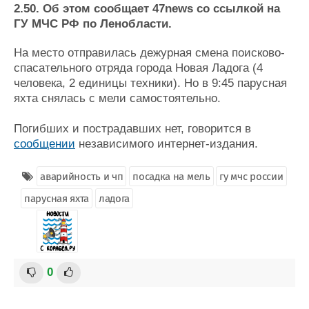
Новости
Продажа флота
2.50. Об этом сообщает 47news со ссылкой на
Компании
Оборудование
ГУ МЧС РФ по Ленобласти.
Репутация
Изделия
Работа
Материалы
На место отправилась дежурная смена поисково-
Крюинг
Услуги
спасательного отряда города Новая Ладога (4
человека, 2 единицы техники). Но в 9:45 парусная
Журнал
яхта снялась с мели самостоятельно.
Реклама
Погибших и пострадавших нет, говорится в
Конференции
Флот
сообщении
независимого интернет-издания.
Выставки и семинары
Галерея флота
Личности
Форум
аварийность и чп
посадка на мель
гу мчс россии
Словарь
Отзывы
парусная яхта
ладога
Все службы
0