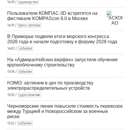
14:19 /
судоходство
Пользователи КОМПАС-3D встретятся на
фестивале KOMPAScon 6.0 в Москве
14:15 /
пресс-релизы
В Приморье подвели итоги морского конгресса
2026 года и начали подготовку к форуму 2028 года
14:02 /
события
На «Адмиралтейских верфях» запустили обучение
крупноблочному строительству
13:18 /
события
НЭМО: заглянем в цех по производству
электрораспределительных устройств
13:10 /
судостроение
Черноморские линии повысили стоимость перевозок
между Турцией и Новороссийском за военные
риски
11:32 /
события