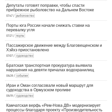
Депутаты готовят поправки, чтобы спасти
прибрежное рыболовство на Дальнем Востоке
07:47 /
рыболовство
Порты юга России начали снижать ставки на
перевалку угля
07:21 /
порты
Пассажирское движение между Благовещенском и
Хэйхэ приостановлено
07:07 /
судоходство
Братская транспортная прокуратура выявила
нарушения на девяти причалах водохранилищ
06:39 /
события
Иран и Оман согласовали новый маршрут для
судоходства в Ормузском проливе
06:19 /
судоходство
Камчатская верфь «Рем-Нова ДВ» модернизирует
процессы благодаря проекту «Производительность