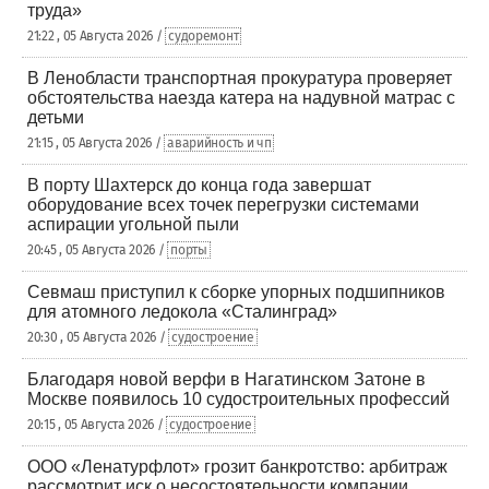
труда»
21:22 , 05 Августа 2026 /
судоремонт
В Ленобласти транспортная прокуратура проверяет
обстоятельства наезда катера на надувной матрас с
детьми
21:15 , 05 Августа 2026 /
аварийность и чп
В порту Шахтерск до конца года завершат
оборудование всех точек перегрузки системами
аспирации угольной пыли
20:45 , 05 Августа 2026 /
порты
Севмаш приступил к сборке упорных подшипников
для атомного ледокола «Сталинград»
20:30 , 05 Августа 2026 /
судостроение
Благодаря новой верфи в Нагатинском Затоне в
Москве появилось 10 судостроительных профессий
20:15 , 05 Августа 2026 /
судостроение
ООО «Ленатурфлот» грозит банкротство: арбитраж
рассмотрит иск о несостоятельности компании