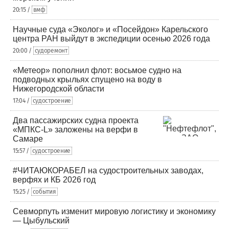
20:15 /
вмф
Научные суда «Эколог» и «Посейдон» Карельского
центра РАН выйдут в экспедиции осенью 2026 года
20:00 /
судоремонт
«Метеор» пополнил флот: восьмое судно на
подводных крыльях спущено на воду в
Нижегородской области
17:04 /
судостроение
Два пассажирских судна проекта
«МПКС-L» заложены на верфи в
Самаре
15:57 /
судостроение
#ЧИТАЮКОРАБЕЛ на судостроительных заводах,
верфях и КБ 2026 год
15:25 /
события
Севморпуть изменит мировую логистику и экономику
— Цыбульский