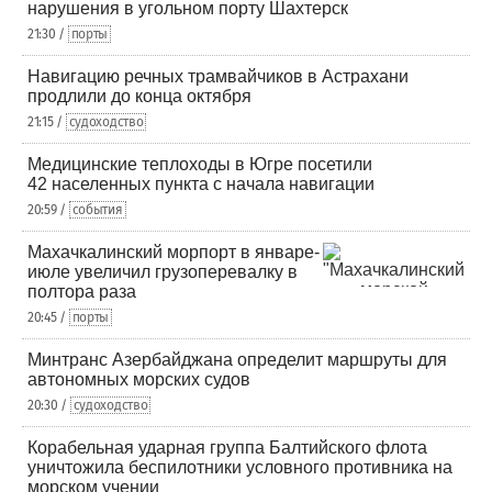
нарушения в угольном порту Шахтерск
21:30 /
порты
Навигацию речных трамвайчиков в Астрахани
продлили до конца октября
21:15 /
судоходство
Медицинские теплоходы в Югре посетили
42 населенных пункта с начала навигации
20:59 /
события
Махачкалинский морпорт в январе-
июле увеличил грузоперевалку в
полтора раза
20:45 /
порты
Минтранс Азербайджана определит маршруты для
автономных морских судов
20:30 /
судоходство
Корабельная ударная группа Балтийского флота
уничтожила беспилотники условного противника на
морском учении