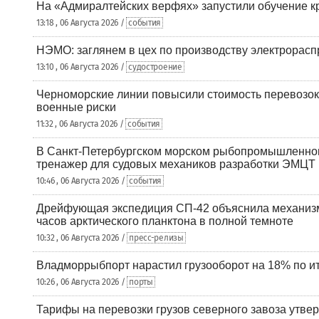
На «Адмиралтейских верфях» запустили обучение к
13:18 , 06 Августа 2026 /
события
НЭМО: заглянем в цех по производству электрорасп
13:10 , 06 Августа 2026 /
судостроение
Черноморские линии повысили стоимость перевозок
военные риски
11:32 , 06 Августа 2026 /
события
В Санкт-Петербургском морском рыбопромышленно
тренажер для судовых механиков разработки ЭМЦТ
10:46 , 06 Августа 2026 /
события
Дрейфующая экспедиция СП-42 объяснила механизм
часов арктического планктона в полной темноте
10:32 , 06 Августа 2026 /
пресс-релизы
Владморрыбпорт нарастил грузооборот на 18% по ит
10:26 , 06 Августа 2026 /
порты
Тарифы на перевозки грузов северного завоза утве