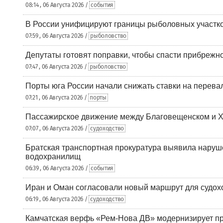
08:14 , 06 Августа 2026 /
события
В России унифицируют границы рыболовных участк
07:59 , 06 Августа 2026 /
рыболовство
Депутаты готовят поправки, чтобы спасти прибрежн
07:47 , 06 Августа 2026 /
рыболовство
Порты юга России начали снижать ставки на перевал
07:21 , 06 Августа 2026 /
порты
Пассажирское движение между Благовещенском и Х
07:07 , 06 Августа 2026 /
судоходство
Братская транспортная прокуратура выявила наруш
водохранилищ
06:39 , 06 Августа 2026 /
события
Иран и Оман согласовали новый маршрут для судох
06:19 , 06 Августа 2026 /
судоходство
Камчатская верфь «Рем-Нова ДВ» модернизирует пр