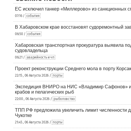
ЕС исключил танкер «Миллерово» из санкционных с
07:16 /
события
В Хабаровском крае восстановят судоремонтный за
06:50 /
события
Хабаровская транспортная прокуратура выявила по
судовладельца
06:21 /
аварийность и чп
Проект реконструкции Среднего мола в порту Корса
22:15 , 06 Августа 2026 /
порты
Экспедиция ВНИРО на НИС «Владимир Сафонов» и
крабов и пелагических рыб
22:00 , 06 Августа 2026 /
рыболовство
ТПП РФ предложила увеличить лимит численности д
Чукотке
21:45 , 06 Августа 2026 /
порты