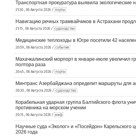
Транспортная прокуратура выявила экологические 
21:30 , 06 Августа 2026 /
порты
Навигацию речных трамвайчиков в Астрахани продл
21:15 , 06 Августа 2026 /
судоходство
Медицинские теплоходы в Югре посетили 42 населен
20:59 , 06 Августа 2026 /
события
Махачкалинский морпорт в январе-июле увеличил гр
полтора раза
20:45 , 06 Августа 2026 /
порты
Минтранс Азербайджана определит маршруты для а
20:30 , 06 Августа 2026 /
судоходство
Корабельная ударная группа Балтийского флота уни
противника на морском учении
20:15 , 06 Августа 2026 /
вмф
Научные суда «Эколог» и «Посейдон» Карельского 
2026 года