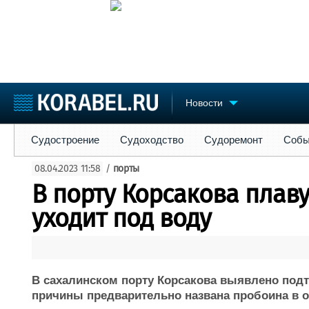
Новости
Судостроение
Судоходство
Судоремонт
События
Пре
Судостроение
Судоходство
Судоремонт
Собы
Судостроение
Торговая площадка
Конфере
08.04.2023 11:58
/
порты
Пульс
Доска объявлений
Выставк
В порту Корсакова плав
Новости
Продажа флота
Личност
Компании
Оборудование
Словарь
уходит под воду
Репутация
Изделия
Работа
Материалы
Крюинг
Услуги
Журнал
В сахалинском порту Корсакова выявлено подт
Реклама
причины предварительно названа пробоина в о