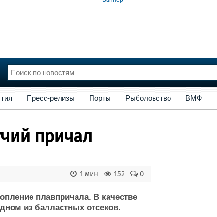
сс-релизы
Порты
Рыболовство
ВМФ
Образование
Яхт
тия
Пресс-релизы
Порты
Рыболовство
ВМФ
нции
Флот
и и семинары
Галерея флота
учий причал
и
Форум
Отзывы
Все службы
1 мин
152
0
опление плавпричала. В качестве
дном из балластных отсеков.