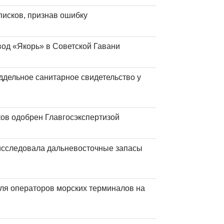
писков, признав ошибку
вод «Якорь» в Советской Гавани
ддельное санитарное свидетельство у
ков одобрен Главгосэкспертизой
сследовала дальневосточные запасы
ля операторов морских терминалов на