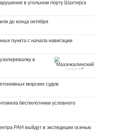
нарушения в угольном порту Шахтерск
или до конца октября
ных пункта с начала навигации
узоперевалку в
втономных морских судов
чтожила беспилотники условного
центра РАН выйдут в экспедиции осенью