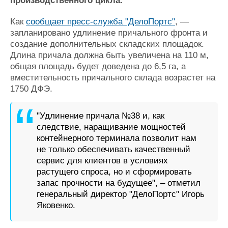
производственного цикла.
Журнал
Реклама
Как
сообщает пресс-служба "ДелоПортс"
, —
запланировано удлинение причального фронта и
создание дополнительных складских площадок.
Конференции
Флот
Длина причала должна быть увеличена на 110 м,
Выставки и семинары
Галерея флота
общая площадь будет доведена до 6,5 га, а
Личности
Форум
вместительность причального склада возрастет на
1750 ДФЭ.
Словарь
Отзывы
Все службы
"Удлинение причала №38 и, как
следствие, наращивание мощностей
контейнерного терминала позволит нам
не только обеспечивать качественный
сервис для клиентов в условиях
растущего спроса, но и сформировать
запас прочности на будущее", – отметил
генеральный директор "ДелоПортс" Игорь
Яковенко.