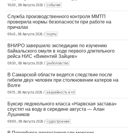
10:00 , 08 Августа 2026 /
события
Служба производственного контроля ММТП
проверила нормы безопасности при работе на
причалах
09:45 , 08 Августа 2026 /
порты
ВНИРО завершило экспедицию по изучению
байкальского омуля в ходе первого длительного
рейса НИС «Викентий Зайцев»
09:30 , 08 Августа 2026 /
рыболовство
В Самарской области ведется следствие после
гибели двух человек при столкновении катеров на
Волге
09:15 , 08 Августа 2026 /
аварийность и чп
Буксир ледокольного класса «Нарвская застава»
спустят на воду в середине августа — Алан
Лушников
09:00 , 08 Августа 2026 /
судостроение
В Петербурге протестировали морские