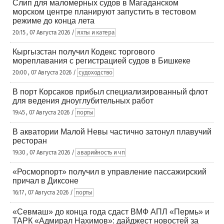
Слип для маломерных судов в Магаданском
морском центре планируют запустить в тестовом
режиме до конца лета
20:15 , 07 Августа 2026 /
яхты и катера
Кыргызстан получил Кодекс торгового
мореплавания с регистрацией судов в Бишкеке
20:00 , 07 Августа 2026 /
судоходство
В порт Корсаков прибыл специализированный флот
для ведения дноуглубительных работ
19:45 , 07 Августа 2026 /
порты
В акватории Малой Невы частично затонул плавучий
ресторан
19:30 , 07 Августа 2026 /
аварийность и чп
«Росморпорт» получил в управление пассажирский
причал в Диксоне
16:17 , 07 Августа 2026 /
порты
«Севмаш» до конца года сдаст ВМФ АПЛ «Пермь» и
ТАРК «Адмирал Нахимов»: дайджест новостей за