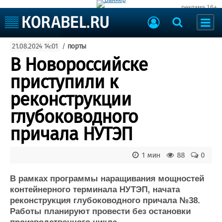
реклама 16+
Судостроение
21.08.2024 14:01
/
порты
Судоходство
Судоремонт
В Новороссийске
События
Пресс-релизы
приступили к
Порты
Рыболовство
реконструкции
ВМФ
Образование
глубоководного
Яхты и катера
Еще
причала НУТЭП
Судостроение
Торговая площадка
1 мин
88
0
Пульс
Доска объявлений
Новости
Продажа флота
В рамках программы наращивания мощностей
Компании
Оборудование
контейнерного терминала НУТЭП, начата
Репутация
Изделия
реконструкция глубоководного причала №38.
Работа
Материалы
Работы планируют провести без остановки
Крюинг
Услуги