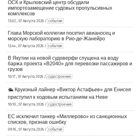
ОСК и Крыловский центр обсудили
импортозамещение судовых пропульсивных
комплексов
13:02 , 07 Августа 2026 /
события
Глава Морской коллегии посетил авианосец и
морскую лабораторию в Рио-де-Жанейро
12:44 , 07 Августа 2026 /
события
В Якутии на новой судоверфи спущена на воду
баржа проекта «В2040» для перевозки пассажиров и
грузов
10:17 , 07 Августа 2026 /
судостроение
🛳️ Круизный лайнер «Виктор Астафьев» для Енисея
приступил к ходовым испытаниям на Неве
10:10 , 07 Августа 2026 /
судостроение
ЕС исключил танкер «Миллерово» из санкционных
списков, признав ошибку
09:16 , 07 Августа 2026 /
события