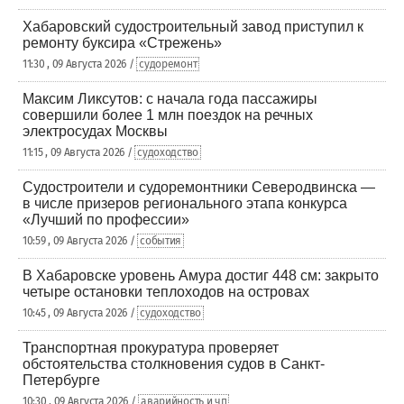
Хабаровский судостроительный завод приступил к
ремонту буксира «Стрежень»
11:30 , 09 Августа 2026 /
судоремонт
Максим Ликсутов: с начала года пассажиры
совершили более 1 млн поездок на речных
электросудах Москвы
11:15 , 09 Августа 2026 /
судоходство
Судостроители и судоремонтники Северодвинска —
в числе призеров регионального этапа конкурса
«Лучший по профессии»
10:59 , 09 Августа 2026 /
события
В Хабаровске уровень Амура достиг 448 см: закрыто
четыре остановки теплоходов на островах
10:45 , 09 Августа 2026 /
судоходство
Транспортная прокуратура проверяет
обстоятельства столкновения судов в Санкт-
Петербурге
10:30 , 09 Августа 2026 /
аварийность и чп