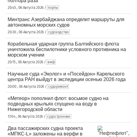
полтора раза
20:45 , 06 Августа 2026 /
порты
Минтранс Азербайджана определит маршруты для
автономных морских судов
20:30 , 06 Августа 2026 /
судоходство
Корабельная ударная группа Балтийского флота
уничтожила беспилотники условного противника на
морском учении
20:15 , 06 Августа 2026 /
вмф
Научные суда «Эколог» и «Посейдон» Карельского
центра РАН выйдут в экспедиции осенью 2026 года
20:00 , 06 Августа 2026 /
судоремонт
«Метеор» пополнил флот: восьмое судно на
подводных крыльях спущено на воду в
Нижегородской области
17:04 , 06 Августа 2026 /
судостроение
Два пассажирских судна проекта
«МПКС-L» заложены на верфи в