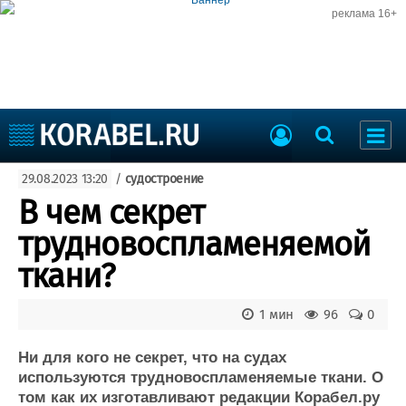
реклама 16+
Судостроение
29.08.2023 13:20
/
судостроение
Судоходство
Судоремонт
В чем секрет
События
Пресс-релизы
трудновоспламеняемой
Порты
Рыболовство
ткани?
ВМФ
Образование
Яхты и катера
1 мин
96
0
Еще
Ни для кого не секрет, что на судах
Судостроение
Торговая площадка
используются трудновоспламеняемые ткани. О
Пульс
Доска объявлений
том как их изготавливают редакции Корабел.ру