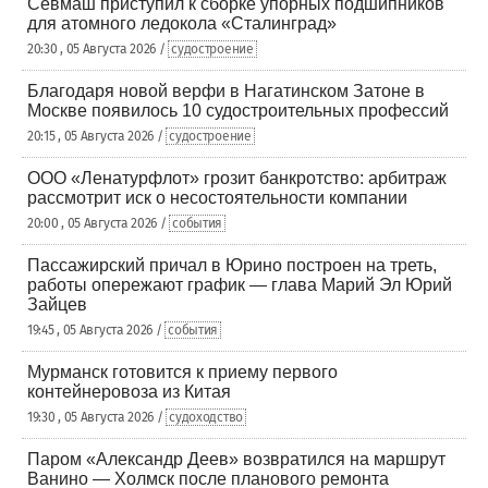
Севмаш приступил к сборке упорных подшипников
для атомного ледокола «Сталинград»
20:30 , 05 Августа 2026 /
судостроение
Благодаря новой верфи в Нагатинском Затоне в
Москве появилось 10 судостроительных профессий
20:15 , 05 Августа 2026 /
судостроение
ООО «Ленатурфлот» грозит банкротство: арбитраж
рассмотрит иск о несостоятельности компании
20:00 , 05 Августа 2026 /
события
Пассажирский причал в Юрино построен на треть,
работы опережают график — глава Марий Эл Юрий
Зайцев
19:45 , 05 Августа 2026 /
события
Мурманск готовится к приему первого
контейнеровоза из Китая
19:30 , 05 Августа 2026 /
судоходство
Паром «Александр Деев» возвратился на маршрут
Ванино — Холмск после планового ремонта