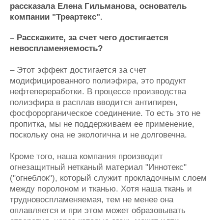
Новости
Продажа флота
рассказала Елена Гильманова, основатель
Компании
Оборудование
компании "Треартекс".
Репутация
Изделия
Работа
Материалы
– Расскажите, за счет чего достигается
Крюинг
Услуги
невоспламеняемость?
Журнал
– Этот эффект достигается за счет
Реклама
модифицированного полиэфира, это продукт
нефтепереработки. В процессе производства
Конференции
Флот
полиэфира в расплав вводится антипирен,
фосфорорганическое соединение. То есть это не
Выставки и семинары
Галерея флота
пропитка, мы не поддерживаем ее применение,
Личности
Форум
поскольку она не экологична и не долговечна.
Словарь
Отзывы
Все службы
Кроме того, наша компания производит
огнезащитный нетканый материал "Иннотекс"
("огнеблок"), который служит прокладочным слоем
между поролоном и тканью. Хотя наша ткань и
трудновоспламеняемая, тем не менее она
оплавляется и при этом может образовывать