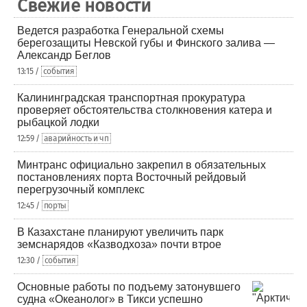
Свежие новости
Ведется разработка Генеральной схемы
берегозащиты Невской губы и Финского залива —
Александр Беглов
13:15 /
события
Калининградская транспортная прокуратура
проверяет обстоятельства столкновения катера и
рыбацкой лодки
12:59 /
аварийность и чп
Минтранс официально закрепил в обязательных
постановлениях порта Восточный рейдовый
перегрузочный комплекс
12:45 /
порты
В Казахстане планируют увеличить парк
земснарядов «Казводхоза» почти втрое
12:30 /
события
Основные работы по подъему затонувшего
судна «Океанолог» в Тикси успешно