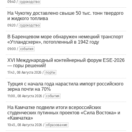
09:40 /
судоходство
На Чукотку доставлено свыше 50 тыс. тонн твердого
и жидкого топлива
09:20 /
судоходство
В Баренцевом море обнаружен немецкий транспорт
«Утландсхерн», потопленный в 1942 году
09:00 /
события
XVI Международный контейнерный форум ESE-2026
— горы решений!
17:43 , 08 Августа 2026 /
порты
Турция с начала года нарастила импорт российского
зерна почти на 70%
11:00 , 08 Августа 2026 /
события
На Камчатке подвели итоги всероссийских
студенческих путинных проектов «Сила Востока» и
«Камчатка»
10:45 , 08 Августа 2026 /
образование