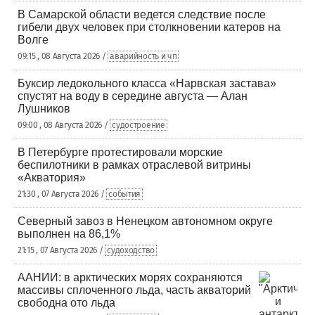
В Самарской области ведется следствие после
гибели двух человек при столкновении катеров на
Волге
09:15 , 08 Августа 2026 /
аварийность и чп
Буксир ледокольного класса «Нарвская застава»
спустят на воду в середине августа — Алан
Лушников
09:00 , 08 Августа 2026 /
судостроение
В Петербурге протестировали морские
беспилотники в рамках отраслевой витрины
«Акватория»
21:30 , 07 Августа 2026 /
события
Северный завоз в Ненецком автономном округе
выполнен на 86,1%
21:15 , 07 Августа 2026 /
судоходство
ААНИИ: в арктических морях сохраняются
массивы сплоченного льда, часть акваторий
свободна ото льда