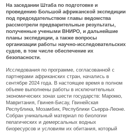
На заседании Штаба по подготовке и
Журнал
проведению Большой африканской экспедиции
Реклама
под председательством главы ведомства
рассмотрели предварительные результаты,
Конференции
Флот
полученные учеными ВНИРО, и дальнейшие
планы экспедиции, а также вопросы
Выставки и семинары
Галерея флота
организации работы научно-исследовательских
Личности
Форум
судов, в том числе обеспечение их
Словарь
Отзывы
безопасности.
Все службы
Исследования по программе, согласованной с
партнерами африканских стран, начались в
сентябре 2024 года. В настоящее время в полном
объеме выполнены работы в исключительных
экономических зонах шести государств: Марокко,
Мавритания, Гвинея-Бисау, Гвинейская
Республика, Мозамбик, Республики Сьерра-Леоне.
Собран уникальный материал по биологии
пелагических и демерсальных водных
биоресурсов и условиям их обитания, который