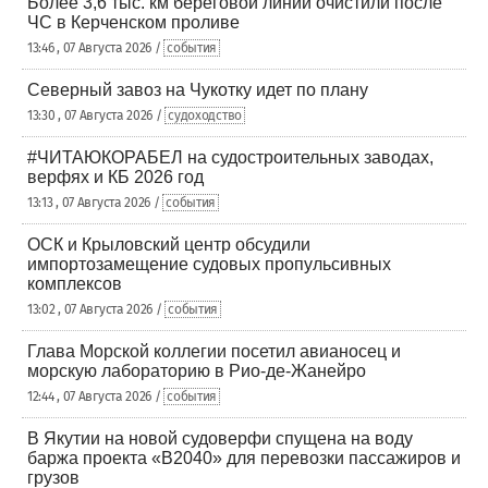
Более 3,6 тыс. км береговой линии очистили после
ЧС в Керченском проливе
13:46 , 07 Августа 2026 /
события
Северный завоз на Чукотку идет по плану
13:30 , 07 Августа 2026 /
судоходство
#ЧИТАЮКОРАБЕЛ на судостроительных заводах,
верфях и КБ 2026 год
13:13 , 07 Августа 2026 /
события
ОСК и Крыловский центр обсудили
импортозамещение судовых пропульсивных
комплексов
13:02 , 07 Августа 2026 /
события
Глава Морской коллегии посетил авианосец и
морскую лабораторию в Рио-де-Жанейро
12:44 , 07 Августа 2026 /
события
В Якутии на новой судоверфи спущена на воду
баржа проекта «В2040» для перевозки пассажиров и
грузов