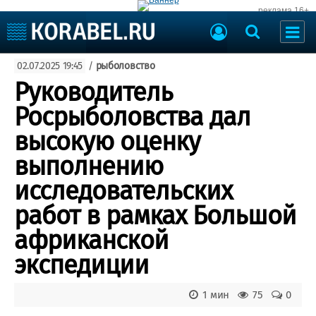
реклама 16+
Судостроение
02.07.2025 19:45
/
рыболовство
Судоходство
Судоремонт
Руководитель
События
Пресс-релизы
Росрыболовства дал
Порты
Рыболовство
высокую оценку
ВМФ
Образование
выполнению
Яхты и катера
Еще
исследовательских
работ в рамках Большой
Судостроение
Торговая площадка
Пульс
Доска объявлений
африканской
Новости
Продажа флота
экспедиции
Компании
Оборудование
Репутация
Изделия
Работа
Материалы
1 мин
75
0
Крюинг
Услуги