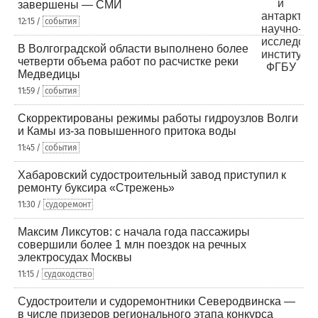
завершены — СМИ
12:15 /
события
В Волгоградской области выполнено более
четверти объема работ по расчистке реки
Медведицы
11:59 /
события
Скорректированы режимы работы гидроузлов Волги
и Камы из-за повышенного притока воды
11:45 /
события
Хабаровский судостроительный завод приступил к
ремонту буксира «Стрежень»
11:30 /
судоремонт
Максим Ликсутов: с начала года пассажиры
совершили более 1 млн поездок на речных
электросудах Москвы
11:15 /
судоходство
Судостроители и судоремонтники Северодвинска —
в числе призеров регионального этапа конкурса