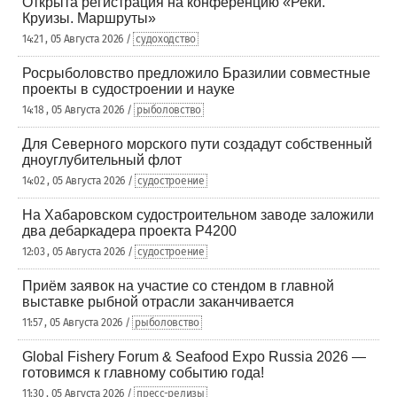
Открыта регистрация на конференцию «Реки.
Круизы. Маршруты»
14:21 , 05 Августа 2026 /
судоходство
Росрыболовство предложило Бразилии совместные
проекты в судостроении и науке
14:18 , 05 Августа 2026 /
рыболовство
Для Северного морского пути создадут собственный
дноуглубительный флот
14:02 , 05 Августа 2026 /
судостроение
На Хабаровском судостроительном заводе заложили
два дебаркадера проекта Р4200
12:03 , 05 Августа 2026 /
судостроение
Приём заявок на участие со стендом в главной
выставке рыбной отрасли заканчивается
11:57 , 05 Августа 2026 /
рыболовство
Global Fishery Forum & Seafood Expo Russia 2026 —
готовимся к главному событию года!
11:30 , 05 Августа 2026 /
пресс-релизы