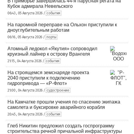
В Приморье завершилась 44-я парусная регата на
Кубок адмирала Невельского
06:43 , 05 Августа 2026 /
события
На паромной переправе на Ольхон приступили к
дноуглубительным работам
06:16 , 05 Августа 2026 /
порты
Атомный ледокол «Якутия» сопроводил
круизный лайнер к острову Врангеля
21:15 , 04 Августа 2026 /
события
На строящемся земснаряде проекта
2040 приступили к подключению
гидропривода — «Р-Флот»
21:00 , 04 Августа 2026 /
судостроение
На Камчатке прошли учения по спасению экипажа
самолета и буксировке аварийного корабля
20:45 , 04 Августа 2026 /
события
Глеб Никитин предложил создать госпрограмму
строительства речной причальной инфраструктуры