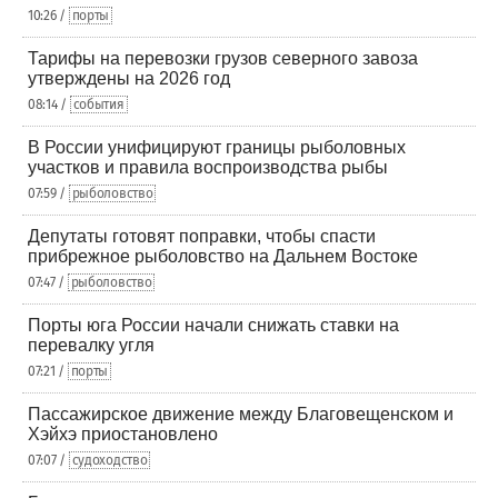
10:26 /
порты
Тарифы на перевозки грузов северного завоза
утверждены на 2026 год
08:14 /
события
В России унифицируют границы рыболовных
участков и правила воспроизводства рыбы
07:59 /
рыболовство
Депутаты готовят поправки, чтобы спасти
прибрежное рыболовство на Дальнем Востоке
07:47 /
рыболовство
Порты юга России начали снижать ставки на
перевалку угля
07:21 /
порты
Пассажирское движение между Благовещенском и
Хэйхэ приостановлено
07:07 /
судоходство