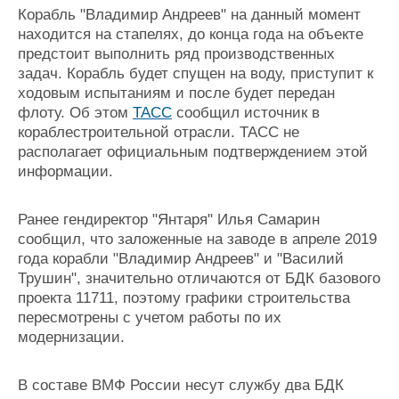
Корабль "Владимир Андреев" на данный момент
Журнал
находится на стапелях, до конца года на объекте
Реклама
предстоит выполнить ряд производственных
задач. Корабль будет спущен на воду, приступит к
Конференции
Флот
ходовым испытаниям и после будет передан
флоту. Об этом
ТАСС
сообщил источник в
Выставки и семинары
Галерея флота
кораблестроительной отрасли. ТАСС не
Личности
Форум
располагает официальным подтверждением этой
Словарь
Отзывы
информации.
Все службы
Ранее гендиректор "Янтаря" Илья Самарин
сообщил, что заложенные на заводе в апреле 2019
года корабли "Владимир Андреев" и "Василий
Трушин", значительно отличаются от БДК базового
проекта 11711, поэтому графики строительства
пересмотрены с учетом работы по их
модернизации.
В составе ВМФ России несут службу два БДК