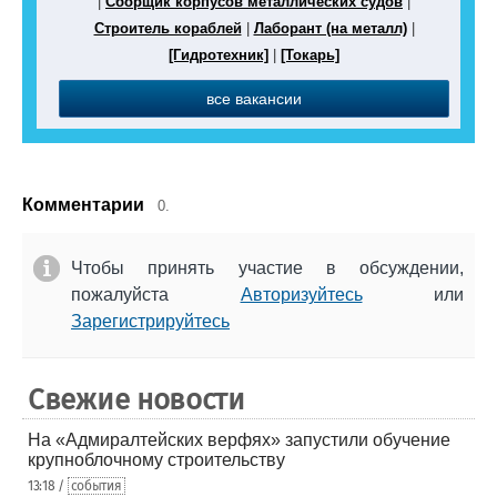
|
Сборщик корпусов металлических судов
|
Строитель кораблей
|
Лаборант (на металл)
|
[Гидротехник]
|
[Токарь]
все вакансии
Комментарии
0.
Чтобы принять участие в обсуждении,
пожалуйста
Авторизуйтесь
или
Зарегистрируйтесь
Свежие новости
На «Адмиралтейских верфях» запустили обучение
крупноблочному строительству
13:18 /
события