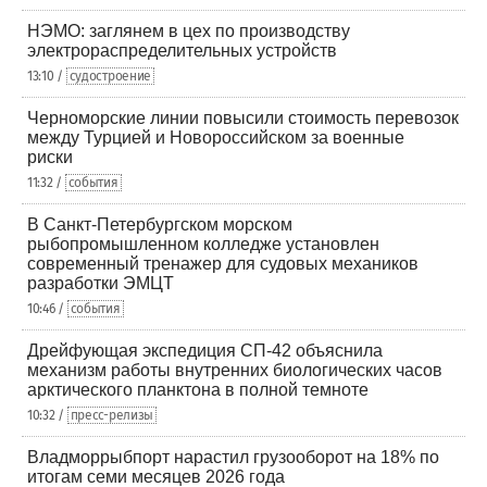
НЭМО: заглянем в цех по производству
электрораспределительных устройств
13:10 /
судостроение
Черноморские линии повысили стоимость перевозок
между Турцией и Новороссийском за военные
риски
11:32 /
события
В Санкт-Петербургском морском
рыбопромышленном колледже установлен
современный тренажер для судовых механиков
разработки ЭМЦТ
10:46 /
события
Дрейфующая экспедиция СП-42 объяснила
механизм работы внутренних биологических часов
арктического планктона в полной темноте
10:32 /
пресс-релизы
Владморрыбпорт нарастил грузооборот на 18% по
итогам семи месяцев 2026 года