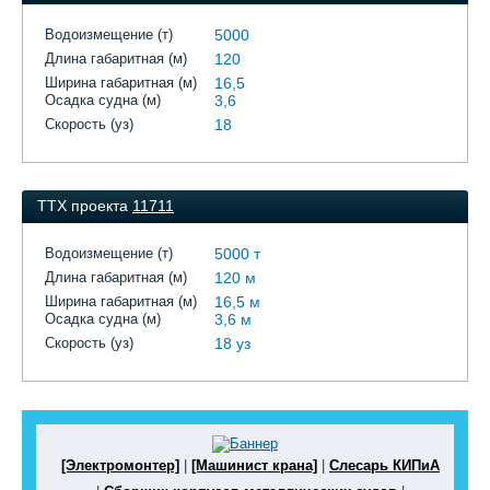
Водоизмещение (т)
5000
Длина габаритная (м)
120
Ширина габаритная (м)
16,5
Осадка судна (м)
3,6
Скорость (уз)
18
ТТХ проекта
11711
Водоизмещение (т)
5000 т
Длина габаритная (м)
120 м
Ширина габаритная (м)
16,5 м
Осадка судна (м)
3,6 м
Скорость (уз)
18 уз
[Электромонтер]
|
[Машинист крана]
|
Слесарь КИПиА