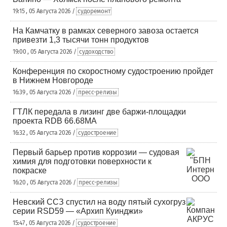
19:15 , 05 Августа 2026 /
судоремонт
На Камчатку в рамках северного завоза остается
привезти 1,3 тысячи тонн продуктов
19:00 , 05 Августа 2026 /
судоходство
Конференция по скоростному судостроению пройдет
в Нижнем Новгороде
16:39 , 05 Августа 2026 /
пресс-релизы
ГТЛК передала в лизинг две баржи-площадки
проекта RDB 66.68МА
16:32 , 05 Августа 2026 /
судостроение
Первый барьер против коррозии — судовая
химия для подготовки поверхности к
покраске
16:20 , 05 Августа 2026 /
пресс-релизы
Невский ССЗ спустил на воду пятый сухогруз
серии RSD59 — «Архип Куинджи»
15:47 , 05 Августа 2026 /
судостроение