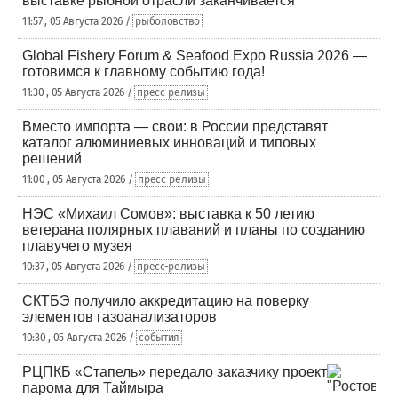
выставке рыбной отрасли заканчивается
11:57 , 05 Августа 2026 /
рыболовство
Global Fishery Forum & Seafood Expo Russia 2026 —
готовимся к главному событию года!
11:30 , 05 Августа 2026 /
пресс-релизы
Вместо импорта — свои: в России представят
каталог алюминиевых инноваций и типовых
решений
11:00 , 05 Августа 2026 /
пресс-релизы
НЭС «Михаил Сомов»: выставка к 50 летию
ветерана полярных плаваний и планы по созданию
плавучего музея
10:37 , 05 Августа 2026 /
пресс-релизы
СКТБЭ получило аккредитацию на поверку
элементов газоанализаторов
10:30 , 05 Августа 2026 /
события
РЦПКБ «Стапель» передало заказчику проект
парома для Таймыра