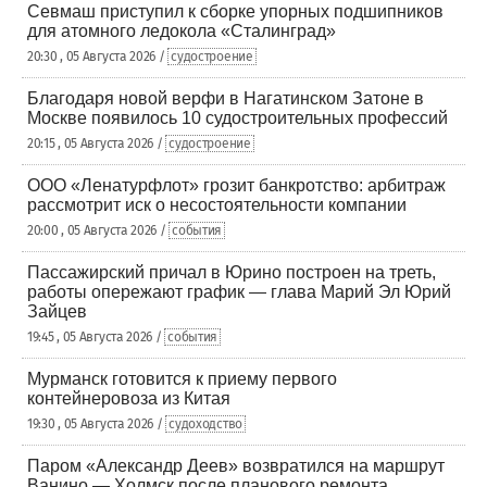
Севмаш приступил к сборке упорных подшипников
для атомного ледокола «Сталинград»
20:30 , 05 Августа 2026 /
судостроение
Благодаря новой верфи в Нагатинском Затоне в
Москве появилось 10 судостроительных профессий
20:15 , 05 Августа 2026 /
судостроение
ООО «Ленатурфлот» грозит банкротство: арбитраж
рассмотрит иск о несостоятельности компании
20:00 , 05 Августа 2026 /
события
Пассажирский причал в Юрино построен на треть,
работы опережают график — глава Марий Эл Юрий
Зайцев
19:45 , 05 Августа 2026 /
события
Мурманск готовится к приему первого
контейнеровоза из Китая
19:30 , 05 Августа 2026 /
судоходство
Паром «Александр Деев» возвратился на маршрут
Ванино — Холмск после планового ремонта