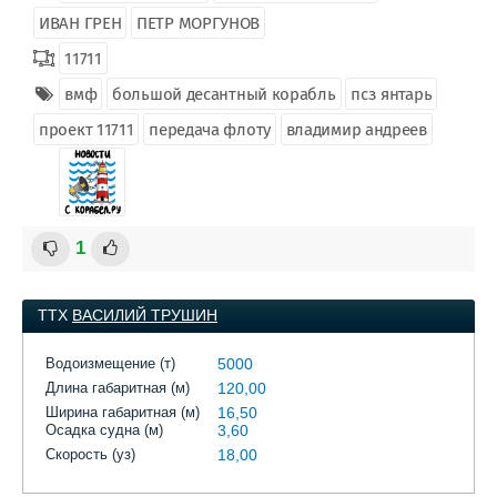
ИВАН ГРЕН
ПЕТР МОРГУНОВ
11711
вмф
большой десантный корабль
псз янтарь
проект 11711
передача флоту
владимир андреев
1
ТТХ
ВАСИЛИЙ ТРУШИН
Водоизмещение (т)
5000
Длина габаритная (м)
120,00
Ширина габаритная (м)
16,50
Осадка судна (м)
3,60
Скорость (уз)
18,00