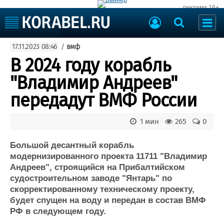
реклама 16+
Судостроение
17.11.2023 08:46
/
вмф
Судоходство
Судоремонт
В 2024 году корабль
События
Пресс-релизы
"Владимир Андреев"
Порты
Рыболовство
передадут ВМФ России
ВМФ
Образование
Яхты и катера
1 мин
265
0
Еще
Большой десантный корабль
Судостроение
Торговая площадка
модернизированного проекта 11711 "Владимир
Пульс
Доска объявлений
Андреев", строящийся на Прибалтийском
Новости
Продажа флота
судостроительном заводе "Янтарь" по
Компании
Оборудование
скорректированному техническому проекту,
Репутация
Изделия
будет спущен на воду и передан в состав ВМФ
Работа
Материалы
РФ в следующем году.
Крюинг
Услуги