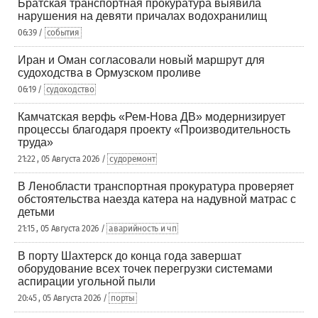
Братская транспортная прокуратура выявила
нарушения на девяти причалах водохранилищ
06:39 /
события
Иран и Оман согласовали новый маршрут для
судоходства в Ормузском проливе
06:19 /
судоходство
Камчатская верфь «Рем-Нова ДВ» модернизирует
процессы благодаря проекту «Производительность
труда»
21:22 , 05 Августа 2026 /
судоремонт
В Ленобласти транспортная прокуратура проверяет
обстоятельства наезда катера на надувной матрас с
детьми
21:15 , 05 Августа 2026 /
аварийность и чп
В порту Шахтерск до конца года завершат
оборудование всех точек перегрузки системами
аспирации угольной пыли
20:45 , 05 Августа 2026 /
порты