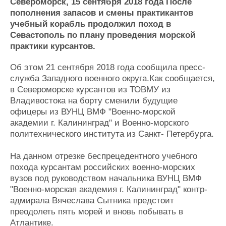
Новости
Продажа флота
Североморск, 15 сентября 2018 года После
пополнения запасов и смены практикантов
Компании
Оборудование
учебный корабль продолжил поход в
Репутация
Изделия
Севастополь по плану проведения морской
Работа
Материалы
практики курсантов.
Крюинг
Услуги
Журнал
Об этом 21 сентября 2018 года сообщила пресс-
Реклама
служба Западного военного округа.Как сообщается,
в Североморске курсантов из ТОВМУ из
Владивостока на борту сменили будущие
Конференции
Флот
офицеры из ВУНЦ ВМФ "Военно-морской
Выставки и семинары
Галерея флота
академии г. Калининград" и Военно-морского
Личности
Форум
политехнического института из Санкт- Петербурга.
Словарь
Отзывы
Все службы
На данном отрезке беспрецедентного учебного
похода курсантам российских военно-морских
вузов под руководством начальника ВУНЦ ВМФ
"Военно-морская академия г. Калининград" контр-
адмирала Вячеслава Сытника предстоит
преодолеть пять морей и вновь побывать в
Атлантике.