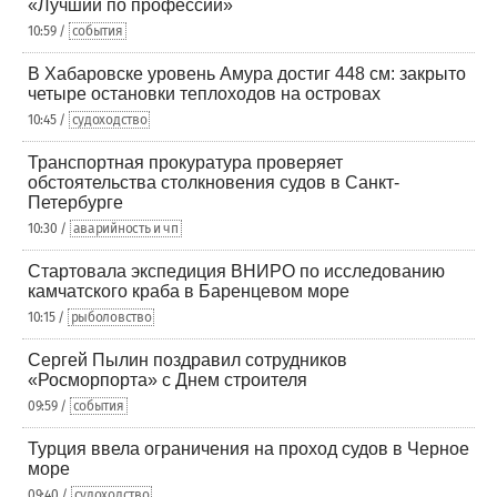
«Лучший по профессии»
10:59 /
события
В Хабаровске уровень Амура достиг 448 см: закрыто
четыре остановки теплоходов на островах
10:45 /
судоходство
Транспортная прокуратура проверяет
обстоятельства столкновения судов в Санкт-
Петербурге
10:30 /
аварийность и чп
Стартовала экспедиция ВНИРО по исследованию
камчатского краба в Баренцевом море
10:15 /
рыболовство
Сергей Пылин поздравил сотрудников
«Росморпорта» с Днем строителя
09:59 /
события
Турция ввела ограничения на проход судов в Черное
море
09:40 /
судоходство