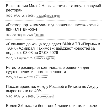
В акватории Малой Невы частично затонул плавучий
ресторан
19:30 , 07 Августа 2026 /
аварийность и чп
«Росморпорт» получил в управление пассажирский
причал в Диксоне
16:17 , 07 Августа 2026 /
порты
«Севмаш» до конца года сдаст ВМФ АПЛ «Пермь» и
ТАРК «Адмирал Нахимов»: дайджест новостей за
неделю с 03.08 по 07.08.2026
15:37 , 07 Августа 2026 /
итоги недели
Регистр расширяет комплексные решения для
судостроения и промышленности
15:15 , 07 Августа 2026 /
события
Пассажиропоток между Россией и Китаем по Амуру
вырос почти на 40%
14:05 , 07 Августа 2026 /
судоходство
Более 3,6 тыс. км береговой линии очистили после