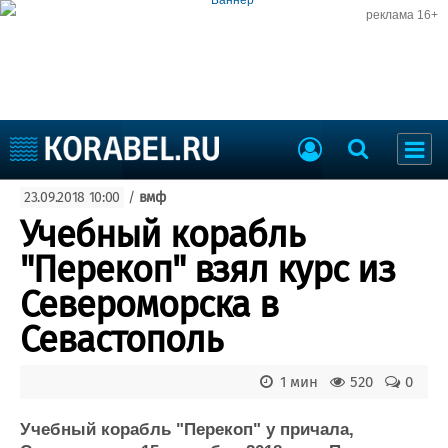
реклама 16+
Судостроение
23.09.2018 10:00
/
вмф
Судоходство
Судоремонт
Учебный корабль
События
Пресс-релизы
"Перекоп" взял курс из
Порты
Рыболовство
Североморска в
ВМФ
Образование
Севастополь
Яхты и катера
Еще
1 мин
520
0
Судостроение
Торговая площадка
Пульс
Доска объявлений
Учебный корабль "Перекоп" у причала,