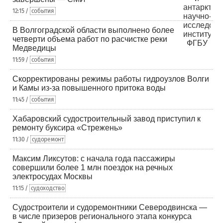
12:15 /
события
В Волгоградской области выполнено более
четверти объема работ по расчистке реки
Медведицы
11:59 /
события
Скорректированы режимы работы гидроузлов Волги
и Камы из-за повышенного притока воды
11:45 /
события
Хабаровский судостроительный завод приступил к
ремонту буксира «Стрежень»
11:30 /
судоремонт
Максим Ликсутов: с начала года пассажиры
совершили более 1 млн поездок на речных
электросудах Москвы
11:15 /
судоходство
Судостроители и судоремонтники Северодвинска —
в числе призеров регионального этапа конкурса