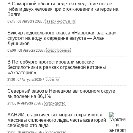
В Самарской области ведется следствие после
гибели двух человек при столкновении катеров на
Волге
09:15 , 08 Августа 2026 /
аварийность и чп
Буксир ледокольного класса «Нарвская застава»
спустят на воду в середине августа — Алан
Лушников
09:00 , 08 Августа 2026 /
судостроение
В Петербурге протестировали морские
беспилотники в рамках отраслевой витрины
«Акватория»
21:30 , 07 Августа 2026 /
события
Северный завоз в Ненецком автономном округе
выполнен на 86,1%
21:15 , 07 Августа 2026 /
судоходство
ААНИИ: в арктических морях сохраняются
массивы сплоченного льда, часть акваторий
свободна ото льда
21:00 , 07 Августа 2026 /
судоходство