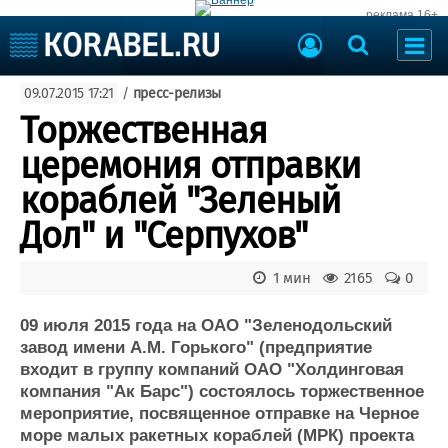
реклама 16+
Судостроение
09.07.2015 17:21
/
пресс-релизы
Судоходство
Судоремонт
Торжественная
События
Пресс-релизы
церемония отправки
Порты
Рыболовство
кораблей "Зеленый
ВМФ
Образование
Дол" и "Серпухов"
Яхты и катера
Еще
1 мин
2165
0
Судостроение
Торговая площадка
Пульс
Доска объявлений
09 июля 2015 года на ОАО "Зеленодольский
Новости
Продажа флота
завод имени А.М. Горького" (предприятие
входит в группу компаний ОАО "Холдинговая
Компании
Оборудование
компания "Ак Барс") состоялось торжественное
Репутация
Изделия
мероприятие, посвященное отправке на Черное
Работа
Материалы
море малых ракетных кораблей (МРК) проекта
Крюинг
Услуги