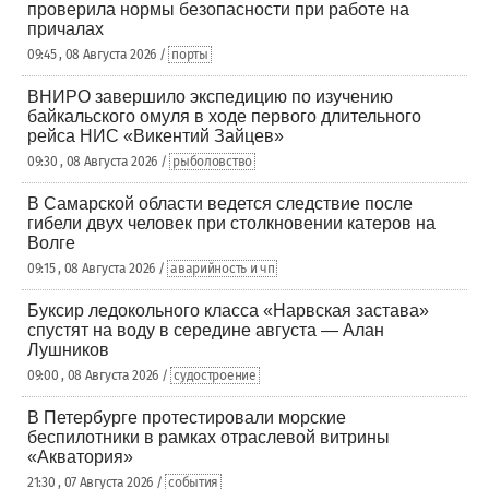
проверила нормы безопасности при работе на
причалах
09:45 , 08 Августа 2026 /
порты
ВНИРО завершило экспедицию по изучению
байкальского омуля в ходе первого длительного
рейса НИС «Викентий Зайцев»
09:30 , 08 Августа 2026 /
рыболовство
В Самарской области ведется следствие после
гибели двух человек при столкновении катеров на
Волге
09:15 , 08 Августа 2026 /
аварийность и чп
Буксир ледокольного класса «Нарвская застава»
спустят на воду в середине августа — Алан
Лушников
09:00 , 08 Августа 2026 /
судостроение
В Петербурге протестировали морские
беспилотники в рамках отраслевой витрины
«Акватория»
21:30 , 07 Августа 2026 /
события