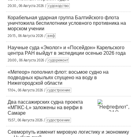
20:30 , 06 Августа 2026 /
судоходство
Корабельная ударная группа Балтийского флота
уничтожила беспилотники условного противника на
морском учении
20:15 , 06 Августа 2026 /
вмф
Научные суда «Эколог» и «Посейдон» Карельского
центра РАН выйдут в экспедиции осенью 2026 года
20:00 , 06 Августа 2026 /
судоремонт
«Метеор» пополнил флот: восьмое судно на
подводных крыльях спущено на воду в
Нижегородской области
17:04 , 06 Августа 2026 /
судостроение
Два пассажирских судна проекта
«МПКС-L» заложены на верфи в
Самаре
15:57 , 06 Августа 2026 /
судостроение
Севморпуть изменит мировую логистику и экономику