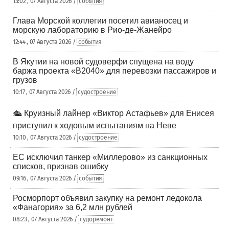
13:02 , 07 Августа 2026 /
события
Глава Морской коллегии посетил авианосец и
морскую лабораторию в Рио-де-Жанейро
12:44 , 07 Августа 2026 /
события
В Якутии на новой судоверфи спущена на воду
баржа проекта «В2040» для перевозки пассажиров и
грузов
10:17 , 07 Августа 2026 /
судостроение
🛳️ Круизный лайнер «Виктор Астафьев» для Енисея
приступил к ходовым испытаниям на Неве
10:10 , 07 Августа 2026 /
судостроение
ЕС исключил танкер «Миллерово» из санкционных
списков, признав ошибку
09:16 , 07 Августа 2026 /
события
Росморпорт объявил закупку на ремонт ледокола
«Фанагория» за 6,2 млн рублей
08:23 , 07 Августа 2026 /
судоремонт