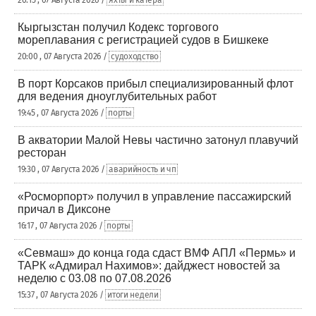
20:15 , 07 Августа 2026 /
яхты и катера
Кыргызстан получил Кодекс торгового
мореплавания с регистрацией судов в Бишкеке
20:00 , 07 Августа 2026 /
судоходство
В порт Корсаков прибыл специализированный флот
для ведения дноуглубительных работ
19:45 , 07 Августа 2026 /
порты
В акватории Малой Невы частично затонул плавучий
ресторан
19:30 , 07 Августа 2026 /
аварийность и чп
«Росморпорт» получил в управление пассажирский
причал в Диксоне
16:17 , 07 Августа 2026 /
порты
«Севмаш» до конца года сдаст ВМФ АПЛ «Пермь» и
ТАРК «Адмирал Нахимов»: дайджест новостей за
неделю с 03.08 по 07.08.2026
15:37 , 07 Августа 2026 /
итоги недели