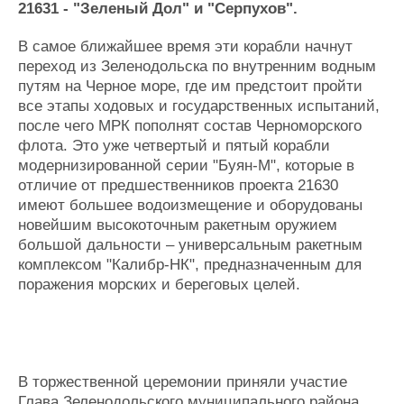
21631 - "Зеленый Дол" и "Серпухов".
Журнал
Реклама
В самое ближайшее время эти корабли начнут
переход из Зеленодольска по внутренним водным
путям на Черное море, где им предстоит пройти
Конференции
Флот
все этапы ходовых и государственных испытаний,
Выставки и семинары
Галерея флота
после чего МРК пополнят состав Черноморского
Личности
Форум
флота. Это уже четвертый и пятый корабли
Словарь
Отзывы
модернизированной серии "Буян-М", которые в
Все службы
отличие от предшественников проекта 21630
имеют большее водоизмещение и оборудованы
новейшим высокоточным ракетным оружием
большой дальности – универсальным ракетным
комплексом "Калибр-НК", предназначенным для
поражения морских и береговых целей.
В торжественной церемонии приняли участие
Глава Зеленодольского муниципального района