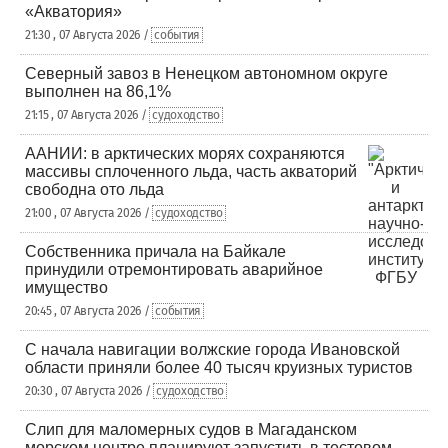
«Акватория»
21:30 , 07 Августа 2026 /
события
Северный завоз в Ненецком автономном округе
выполнен на 86,1%
21:15 , 07 Августа 2026 /
судоходство
ААНИИ: в арктических морях сохраняются
массивы сплоченного льда, часть акваторий
свободна ото льда
21:00 , 07 Августа 2026 /
судоходство
Собственника причала на Байкале
принудили отремонтировать аварийное
имущество
20:45 , 07 Августа 2026 /
события
С начала навигации волжские города Ивановской
области приняли более 40 тысяч круизных туристов
20:30 , 07 Августа 2026 /
судоходство
Слип для маломерных судов в Магаданском
морском центре планируют запустить в тестовом