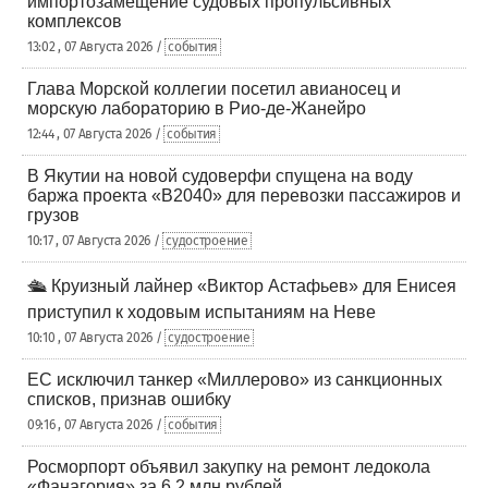
импортозамещение судовых пропульсивных
комплексов
13:02 , 07 Августа 2026 /
события
Глава Морской коллегии посетил авианосец и
морскую лабораторию в Рио-де-Жанейро
12:44 , 07 Августа 2026 /
события
В Якутии на новой судоверфи спущена на воду
баржа проекта «В2040» для перевозки пассажиров и
грузов
10:17 , 07 Августа 2026 /
судостроение
🛳️ Круизный лайнер «Виктор Астафьев» для Енисея
приступил к ходовым испытаниям на Неве
10:10 , 07 Августа 2026 /
судостроение
ЕС исключил танкер «Миллерово» из санкционных
списков, признав ошибку
09:16 , 07 Августа 2026 /
события
Росморпорт объявил закупку на ремонт ледокола
«Фанагория» за 6,2 млн рублей