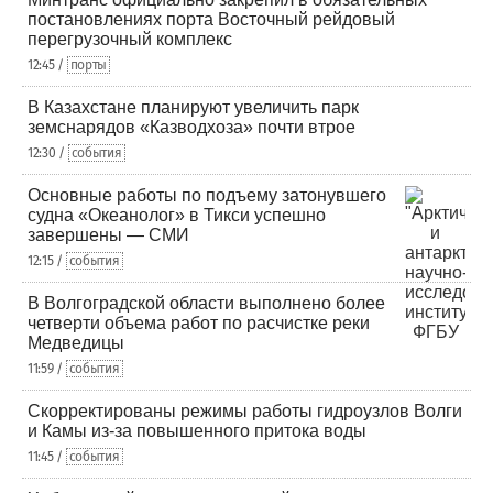
постановлениях порта Восточный рейдовый
перегрузочный комплекс
12:45 /
порты
В Казахстане планируют увеличить парк
земснарядов «Казводхоза» почти втрое
12:30 /
события
Основные работы по подъему затонувшего
судна «Океанолог» в Тикси успешно
завершены — СМИ
12:15 /
события
В Волгоградской области выполнено более
четверти объема работ по расчистке реки
Медведицы
11:59 /
события
Скорректированы режимы работы гидроузлов Волги
и Камы из-за повышенного притока воды
11:45 /
события