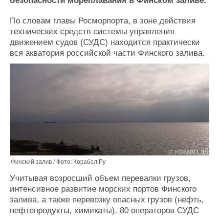
безопасности мореплавания в Финском заливе.
Журнал
Реклама
По словам главы Росморпорта, в зоне действия
технических средств системы управления
движением судов (СУДС) находится практически
Конференции
Флот
вся акватория российской части Финского залива.
Выставки и семинары
Галерея флота
Личности
Форум
Словарь
Отзывы
Все службы
Финский залив / Фото: Корабел.Ру
Учитывая возросший объем перевалки грузов,
интенсивное развитие морских портов Финского
залива, а также перевозку опасных грузов (нефть,
нефтепродукты, химикаты), 80 операторов СУДС