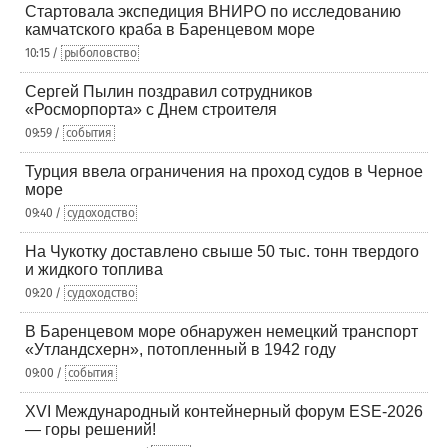
Стартовала экспедиция ВНИРО по исследованию
камчатского краба в Баренцевом море
10:15 /
рыболовство
Сергей Пылин поздравил сотрудников
«Росморпорта» с Днем строителя
09:59 /
события
Турция ввела ограничения на проход судов в Черное
море
09:40 /
судоходство
На Чукотку доставлено свыше 50 тыс. тонн твердого
и жидкого топлива
09:20 /
судоходство
В Баренцевом море обнаружен немецкий транспорт
«Утландсхерн», потопленный в 1942 году
09:00 /
события
XVI Международный контейнерный форум ESE-2026
— горы решений!