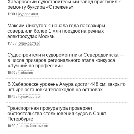
Хабаровский судостроительный завод приступил к
ремонту буксира «Стрежень»
11:30 /
судоремонт
Максим Ликсутов: с начала года пассажиры
совершили более 1 млн поездок на речных
электросудах Москвы
11:15 /
судоходство
Судостроители и судоремонтники Северодвинска —
в числе призеров регионального этапа конкурса
«Лучший по профессии»
10:59 /
события
В Хабаровске уровень Амура достиг 448 см: закрыто
четыре остановки теплоходов на островах
10:45 /
судоходство
Транспортная прокуратура проверяет
обстоятельства столкновения судов в Санкт-
Петербурге
10:30 /
аварийность и чп