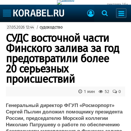
реклама 16+
Судостроение
27.05.2026 12:44
/
судоходство
Судоходство
Судоремонт
СУДС восточной части
События
Пресс-релизы
Финского залива за год
Порты
Рыболовство
предотвратили более
ВМФ
Образование
20 серьезных
Яхты и катера
Еще
происшествий
Судостроение
Торговая площадка
1 мин
52
0
Пульс
Доска объявлений
Новости
Продажа флота
Генеральный директор ФГУП «Росморпорт»
Компании
Оборудование
Сергей Пылин доложил помощнику президента
Репутация
Изделия
России, председателю Морской коллегии
Работа
Материалы
Николаю Патрушеву о работе по обеспечению
Крюинг
Услуги