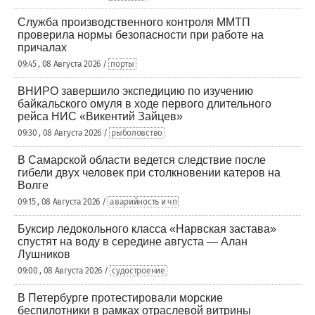
Служба производственного контроля ММТП
проверила нормы безопасности при работе на
причалах
09:45 , 08 Августа 2026 /
порты
ВНИРО завершило экспедицию по изучению
байкальского омуля в ходе первого длительного
рейса НИС «Викентий Зайцев»
09:30 , 08 Августа 2026 /
рыболовство
В Самарской области ведется следствие после
гибели двух человек при столкновении катеров на
Волге
09:15 , 08 Августа 2026 /
аварийность и чп
Буксир ледокольного класса «Нарвская застава»
спустят на воду в середине августа — Алан
Лушников
09:00 , 08 Августа 2026 /
судостроение
В Петербурге протестировали морские
беспилотники в рамках отраслевой витрины