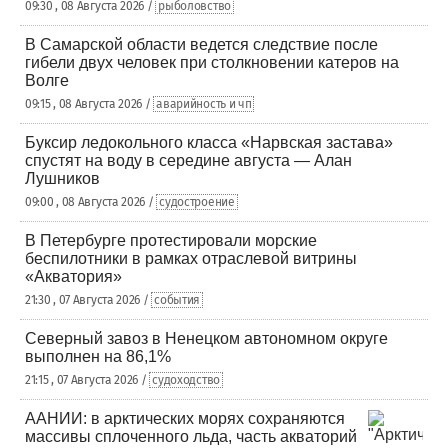
09:30 , 08 Августа 2026 /
рыболовство
В Самарской области ведется следствие после
гибели двух человек при столкновении катеров на
Волге
09:15 , 08 Августа 2026 /
аварийность и чп
Буксир ледокольного класса «Нарвская застава»
спустят на воду в середине августа — Алан
Лушников
09:00 , 08 Августа 2026 /
судостроение
В Петербурге протестировали морские
беспилотники в рамках отраслевой витрины
«Акватория»
21:30 , 07 Августа 2026 /
события
Северный завоз в Ненецком автономном округе
выполнен на 86,1%
21:15 , 07 Августа 2026 /
судоходство
ААНИИ: в арктических морях сохраняются
массивы сплоченного льда, часть акваторий