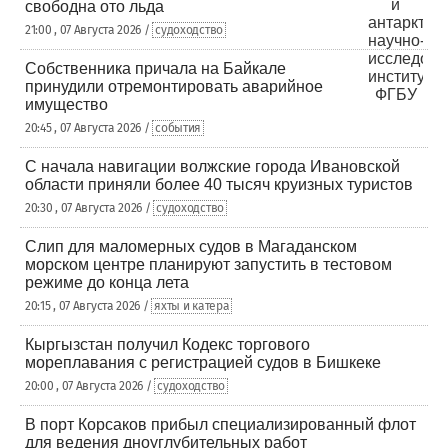
свободна ото льда
21:00 , 07 Августа 2026 /
судоходство
Собственника причала на Байкале
принудили отремонтировать аварийное
имущество
20:45 , 07 Августа 2026 /
события
С начала навигации волжские города Ивановской
области приняли более 40 тысяч круизных туристов
20:30 , 07 Августа 2026 /
судоходство
Слип для маломерных судов в Магаданском
морском центре планируют запустить в тестовом
режиме до конца лета
20:15 , 07 Августа 2026 /
яхты и катера
Кыргызстан получил Кодекс торгового
мореплавания с регистрацией судов в Бишкеке
20:00 , 07 Августа 2026 /
судоходство
В порт Корсаков прибыл специализированный флот
для ведения дноуглубительных работ