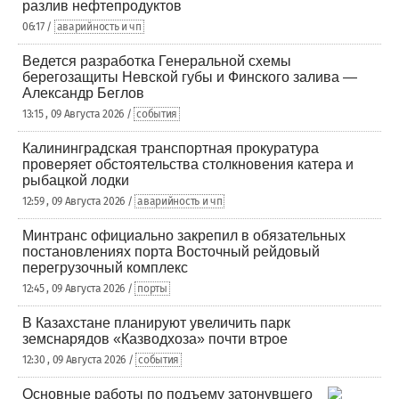
разлив нефтепродуктов
06:17 /
аварийность и чп
Ведется разработка Генеральной схемы
берегозащиты Невской губы и Финского залива —
Александр Беглов
13:15 , 09 Августа 2026 /
события
Калининградская транспортная прокуратура
проверяет обстоятельства столкновения катера и
рыбацкой лодки
12:59 , 09 Августа 2026 /
аварийность и чп
Минтранс официально закрепил в обязательных
постановлениях порта Восточный рейдовый
перегрузочный комплекс
12:45 , 09 Августа 2026 /
порты
В Казахстане планируют увеличить парк
земснарядов «Казводхоза» почти втрое
12:30 , 09 Августа 2026 /
события
Основные работы по подъему затонувшего