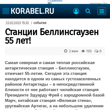
реклама 16+
Судостроение
22.02.2023 15:33
/
события
Судоходство
Судоремонт
Станции Беллинсгаузен
События
Пресс-релизы
55 лет!
Порты
Рыболовство
ВМФ
2 мин
103
0
Образование
Яхты и катера
Еще
Самая северная и самая теплая российская
антарктическая станция – Беллинсгаузен,
Судостроение
Торговая площадка
отмечает 55-летие. Сегодня эта станция
находится в одном из самых густозаселенных
Пульс
Доска объявлений
районов Антарктиды – в непосредственной
Новости
Продажа флота
близости от нее работают чилийская станция
Компании
Оборудование
Президенте Эдуарду Фрей с аэродромной базой
Репутация
Изделия
Марч, китайская станция «Великая стена»,
Работа
Материалы
уругвайская Артигас, а на небольшом удалении
Крюинг
Услуги