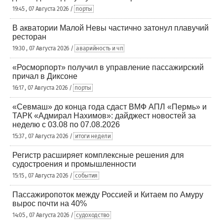
19:45 , 07 Августа 2026 /
порты
В акватории Малой Невы частично затонул плавучий
ресторан
19:30 , 07 Августа 2026 /
аварийность и чп
«Росморпорт» получил в управление пассажирский
причал в Диксоне
16:17 , 07 Августа 2026 /
порты
«Севмаш» до конца года сдаст ВМФ АПЛ «Пермь» и
ТАРК «Адмирал Нахимов»: дайджест новостей за
неделю с 03.08 по 07.08.2026
15:37 , 07 Августа 2026 /
итоги недели
Регистр расширяет комплексные решения для
судостроения и промышленности
15:15 , 07 Августа 2026 /
события
Пассажиропоток между Россией и Китаем по Амуру
вырос почти на 40%
14:05 , 07 Августа 2026 /
судоходство