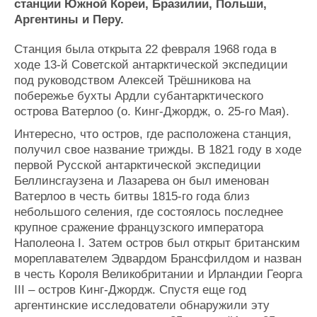
станции Южной Кореи, Бразилии, Польши,
Журнал
Аргентины и Перу.
Реклама
Станция была открыта 22 февраля 1968 года в
ходе 13-й Советской антарктической экспедиции
Конференции
Флот
под руководством Алексей Трёшникова на
Выставки и семинары
Галерея флота
побережье бухты Ардли субантарктического
Личности
Форум
острова Ватерлоо (о. Кинг-Джордж, о. 25-го Мая).
Словарь
Отзывы
Интересно, что остров, где расположена станция,
Все службы
получил свое название трижды. В 1821 году в ходе
первой Русской антарктической экспедиции
Беллинсгаузена и Лазарева он был именован
Ватерлоо в честь битвы 1815-го года близ
небольшого селения, где состоялось последнее
крупное сражение французского императора
Наполеона I. Затем остров был открыт британским
мореплавателем Эдвардом Брансфилдом и назван
в честь Короля Великобритании и Ирландии Георга
III – остров Кинг-Джордж. Спустя еще год
аргентинские исследователи обнаружили эту