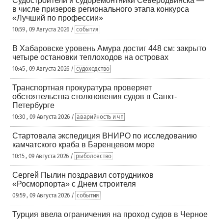
Судостроители и судоремонтники Северодвинска —
в числе призеров регионального этапа конкурса
«Лучший по профессии»
10:59 , 09 Августа 2026 /
события
В Хабаровске уровень Амура достиг 448 см: закрыто
четыре остановки теплоходов на островах
10:45 , 09 Августа 2026 /
судоходство
Транспортная прокуратура проверяет
обстоятельства столкновения судов в Санкт-
Петербурге
10:30 , 09 Августа 2026 /
аварийность и чп
Стартовала экспедиция ВНИРО по исследованию
камчатского краба в Баренцевом море
10:15 , 09 Августа 2026 /
рыболовство
Сергей Пылин поздравил сотрудников
«Росморпорта» с Днем строителя
09:59 , 09 Августа 2026 /
события
Турция ввела ограничения на проход судов в Черное