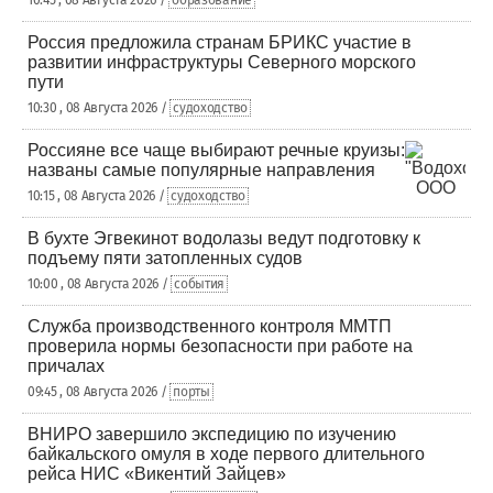
10:45 , 08 Августа 2026 /
образование
Россия предложила странам БРИКС участие в
развитии инфраструктуры Северного морского
пути
10:30 , 08 Августа 2026 /
судоходство
Россияне все чаще выбирают речные круизы:
названы самые популярные направления
10:15 , 08 Августа 2026 /
судоходство
В бухте Эгвекинот водолазы ведут подготовку к
подъему пяти затопленных судов
10:00 , 08 Августа 2026 /
события
Служба производственного контроля ММТП
проверила нормы безопасности при работе на
причалах
09:45 , 08 Августа 2026 /
порты
ВНИРО завершило экспедицию по изучению
байкальского омуля в ходе первого длительного
рейса НИС «Викентий Зайцев»