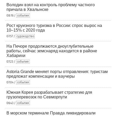
Володин взял на контроль проблему частного
причала в Хвалынске
08:16 /
события
Рост круизного туризма в России: спрос вырос на
10–15% с 2020 года
07:57 /
судоходство
На Печоре продолжаются дноуглубительные
работы, сейчас земснаряд находится в районе
Хабарихи
07:23 /
события
Astoria Grande меняет порты отправления: туристам
предложат компенсации и ваучеры
07:04 /
события
Южная Корея разрабатывает стратегию для
грузоперевозок по Севморпути
06:43 /
события
В морском терминале Правда ликвидировали