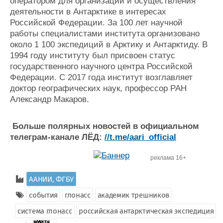
оператором для организации и осуществления
деятельности в Антарктике в интересах
Российской Федерации. За 100 лет научной
работы специалистами института организовано
около 1 100 экспедиций в Арктику и Антарктиду. В
1994 году институту был присвоен статус
государственного научного центра Российской
Федерации. С 2017 года институт возглавляет
доктор географических наук, профессор РАН
Александр Макаров.
Больше полярных новостей в официальном
телеграм-канале ЛЁД:
//t.me/aari_official
реклама 16+
ААНИИ, ФГБУ
события
глонасс
академик трешников
система глонасс
российская антарктическая экспедиция