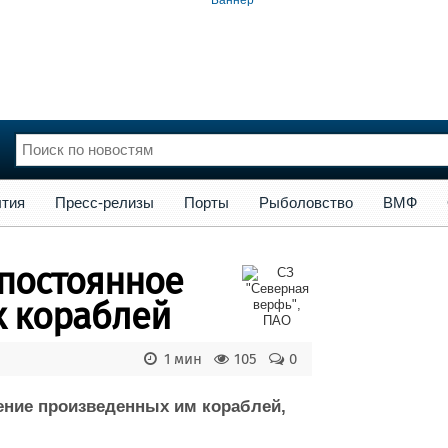
сс-релизы
Порты
Рыболовство
ВМФ
Образование
Яхт
тия
Пресс-релизы
Порты
Рыболовство
ВМФ
нции
Флот
и и семинары
Галерея флота
 постоянное
и
Форум
Отзывы
х кораблей
Все службы
1 мин
105
0
ение произведенных им кораблей,