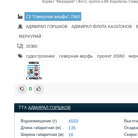
Корвет "Меркурий" / Фото: группа в ВК Корабелы Сев
СЗ "Северная верфь", ПАО
АДМИРАЛ ГОРШКОВ
АДМИРАЛ ФЛОТА КАСАТОНОВ
МЕРКУРИЙ
20380
судостроение
северная верфь
проект 20380
мер
0
ТТХ
АДМИРАЛ ГОРШКОВ
Водоизмещение (т)
4550
Высота
Длина габаритная (м)
135
Осадка
Ширина габаритная (м)
16
Скорост