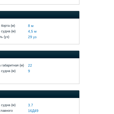
 борта (м)
8 м
 судна (м)
4,5 м
ь (уз)
29 уз
 габаритная (м)
22
 судна (м)
9
 судна (м)
3.7
главного
16Д49