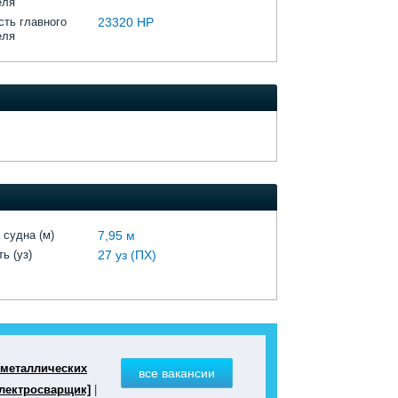
еля
ть главного
23320 HP
еля
 судна (м)
7,95 м
ь (уз)
27 уз (ПХ)
 металлических
все вакансии
лектросварщик]
|