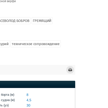
ерной верфи
ВСЕВОЛОД БОБРОВ
ГРЕМЯЩИЙ
курий
техническое сопровождение
 борта (м)
8
 судна (м)
4,5
ь (уз)
30