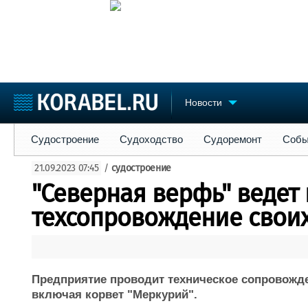
Новости
Судостроение
Судоходство
Судоремонт
События
Пре
Судостроение
Судоходство
Судоремонт
Собы
Судостроение
Торговая площадка
Конфере
21.09.2023 07:45
/
судостроение
Пульс
Доска объявлений
Выставк
"Северная верфь" ведет
Новости
Продажа флота
Личност
Компании
Оборудование
Словарь
техсопровождение свои
Репутация
Изделия
Работа
Материалы
Крюинг
Услуги
Журнал
Предприятие проводит техническое сопровожд
Реклама
включая корвет "Меркурий".