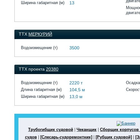
двигат
Ширина габаритная (м)
13
Мощнос
двигат
ТТХ
МЕРКУРИЙ
Водоизмещение (т)
3500
ТТХ проекта
20380
Водоизмещение (т)
2220 т
Осадка
Длина габаритная (м)
104,5 м
Скорост
Ширина габаритная (м)
13,0 м
Трубогибщик судовой
|
Чеканщик
|
Сборщик корпусов
судов
|
[Слесарь-судоремонтник]
|
[Рубщик судовой]
|
[Э