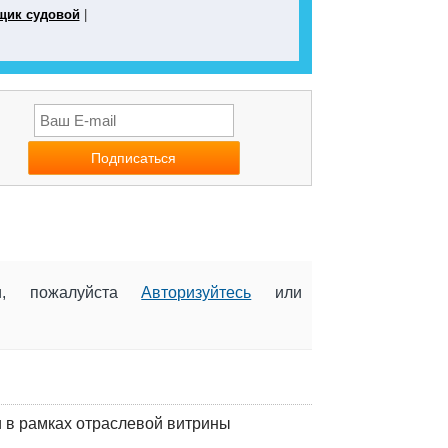
щик судовой
|
ии, пожалуйста
Авторизуйтесь
или
 в рамках отраслевой витрины