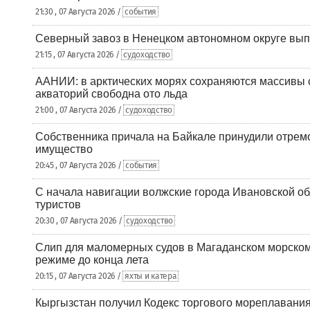
21:30 , 07 Августа 2026 /
события
Северный завоз в Ненецком автономном округе вып
21:15 , 07 Августа 2026 /
судоходство
ААНИИ: в арктических морях сохраняются массивы с
акваторий свободна ото льда
21:00 , 07 Августа 2026 /
судоходство
Собственника причала на Байкале принудили отрем
имущество
20:45 , 07 Августа 2026 /
события
С начала навигации волжские города Ивановской об
туристов
20:30 , 07 Августа 2026 /
судоходство
Слип для маломерных судов в Магаданском морском 
режиме до конца лета
20:15 , 07 Августа 2026 /
яхты и катера
Кыргызстан получил Кодекс торгового мореплавания