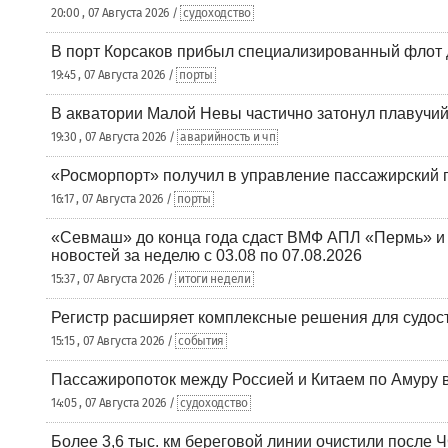
20:00 , 07 Августа 2026 /
судоходство
В порт Корсаков прибыл специализированный флот 
19:45 , 07 Августа 2026 /
порты
В акватории Малой Невы частично затонул плавучий
19:30 , 07 Августа 2026 /
аварийность и чп
«Росморпорт» получил в управление пассажирский 
16:17 , 07 Августа 2026 /
порты
«Севмаш» до конца года сдаст ВМФ АПЛ «Пермь» и
новостей за неделю с 03.08 по 07.08.2026
15:37 , 07 Августа 2026 /
итоги недели
Регистр расширяет комплексные решения для судо
15:15 , 07 Августа 2026 /
события
Пассажиропоток между Россией и Китаем по Амуру 
14:05 , 07 Августа 2026 /
судоходство
Более 3,6 тыс. км береговой линии очистили после 