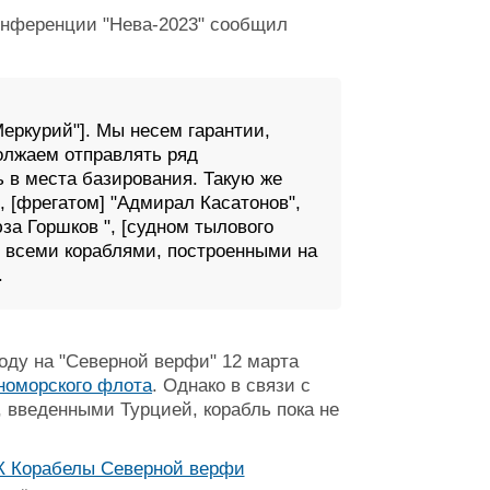
онференции "Нева-2023" сообщил
Меркурий"]. Мы несем гарантии,
олжаем отправлять ряд
ь в места базирования. Такую же
, [фрегатом] "Адмирал Касатонов",
за Горшков ", [судном тылового
о всеми кораблями, построенными на
.
оду на "Северной верфи" 12 марта
номорского флота
. Однако в связи с
 введенными Турцией, корабль пока не