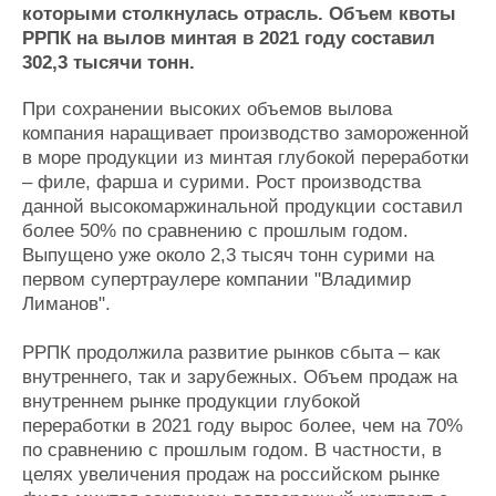
Новости
Продажа флота
которыми столкнулась отрасль. Объем квоты
Компании
Оборудование
РРПК на вылов минтая в 2021 году составил
Репутация
Изделия
302,3 тысячи тонн.
Работа
Материалы
Крюинг
Услуги
При сохранении высоких объемов вылова
компания наращивает производство замороженной
Журнал
в море продукции из минтая глубокой переработки
Реклама
– филе, фарша и сурими. Рост производства
данной высокомаржинальной продукции составил
Конференции
Флот
более 50% по сравнению с прошлым годом.
Выпущено уже около 2,3 тысяч тонн сурими на
Выставки и семинары
Галерея флота
первом супертраулере компании "Владимир
Личности
Форум
Лиманов".
Словарь
Отзывы
Все службы
РРПК продолжила развитие рынков сбыта – как
внутреннего, так и зарубежных. Объем продаж на
внутреннем рынке продукции глубокой
переработки в 2021 году вырос более, чем на 70%
по сравнению с прошлым годом. В частности, в
целях увеличения продаж на российском рынке