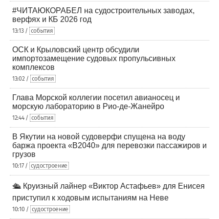
#ЧИТАЮКОРАБЕЛ на судостроительных заводах,
верфях и КБ 2026 год
13:13 /
события
ОСК и Крыловский центр обсудили
импортозамещение судовых пропульсивных
комплексов
13:02 /
события
Глава Морской коллегии посетил авианосец и
морскую лабораторию в Рио-де-Жанейро
12:44 /
события
В Якутии на новой судоверфи спущена на воду
баржа проекта «В2040» для перевозки пассажиров и
грузов
10:17 /
судостроение
🛳️ Круизный лайнер «Виктор Астафьев» для Енисея
приступил к ходовым испытаниям на Неве
10:10 /
судостроение