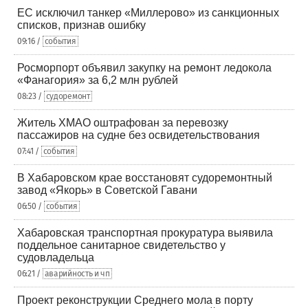
ЕС исключил танкер «Миллерово» из санкционных
списков, признав ошибку
09:16 /
события
Росморпорт объявил закупку на ремонт ледокола
«Фанагория» за 6,2 млн рублей
08:23 /
судоремонт
Житель ХМАО оштрафован за перевозку
пассажиров на судне без освидетельствования
07:41 /
события
В Хабаровском крае восстановят судоремонтный
завод «Якорь» в Советской Гавани
06:50 /
события
Хабаровская транспортная прокуратура выявила
поддельное санитарное свидетельство у
судовладельца
06:21 /
аварийность и чп
Проект реконструкции Среднего мола в порту