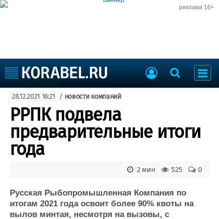
реклама 16+
Судостроение
28.12.2021 16:21
/
новости компаний
Судоходство
Судоремонт
РРПК подвела
События
Пресс-релизы
предварительные итоги
Порты
Рыболовство
года
ВМФ
Образование
Яхты и катера
2 мин
525
0
Еще
Русская Рыбопромышленная Компания по
Судостроение
Торговая площадка
итогам 2021 года освоит более 90% квоты на
Пульс
Доска объявлений
вылов минтая, несмотря на вызовы, с