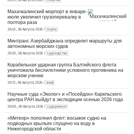
20:59 , 06 Августа 2026 /
события
Махачкалинский морпорт в январе-
июле увеличил грузоперевалку в
полтора раза
20:45 , 06 Августа 2026 /
порты
Минтранс Азербайджана определит маршруты для
автономных морских судов
20:30 , 06 Августа 2026 /
судоходство
Корабельная ударная группа Балтийского флота
уничтожила беспилотники условного противника на
морском учении
20:15 , 06 Августа 2026 /
вмф
Научные суда «Эколог» и «Посейдон» Карельского
центра РАН выйдут в экспедиции осенью 2026 года
20:00 , 06 Августа 2026 /
судоремонт
«Метеор» пополнил флот: восьмое судно на
подводных крыльях спущено на воду в
Нижегородской области