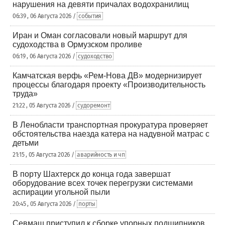
нарушения на девяти причалах водохранилищ
06:39 , 06 Августа 2026 /
события
Иран и Оман согласовали новый маршрут для
судоходства в Ормузском проливе
06:19 , 06 Августа 2026 /
судоходство
Камчатская верфь «Рем-Нова ДВ» модернизирует
процессы благодаря проекту «Производительность
труда»
21:22 , 05 Августа 2026 /
судоремонт
В Ленобласти транспортная прокуратура проверяет
обстоятельства наезда катера на надувной матрас с
детьми
21:15 , 05 Августа 2026 /
аварийность и чп
В порту Шахтерск до конца года завершат
оборудование всех точек перегрузки системами
аспирации угольной пыли
20:45 , 05 Августа 2026 /
порты
Севмаш приступил к сборке упорных подшипников