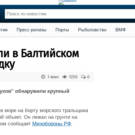
сс-релизы
Порты
Рыболовство
ВМФ
Образование
Яхт
тия
Пресс-релизы
Порты
Рыболовство
ВМФ
нции
Флот
и и семинары
Галерея флота
ли в Балтийском
и
Форум
Отзывы
дку
Все службы
1 мин
1250
0
бухов" обнаружили крупный
в море на борту морского тральщика
 объект. Он лежал на грунте на
этом сообщает
Минобороны РФ
.