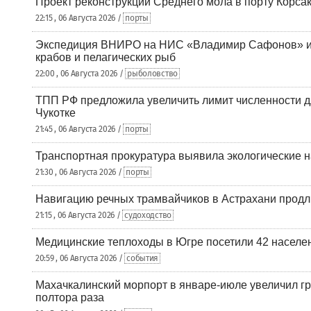
Проект реконструкции Среднего мола в порту Корса
22:15 , 06 Августа 2026 /
порты
Экспедиция ВНИРО на НИС «Владимир Сафонов» и
крабов и пелагических рыб
22:00 , 06 Августа 2026 /
рыболовство
ТПП РФ предложила увеличить лимит численности д
Чукотке
21:45 , 06 Августа 2026 /
порты
Транспортная прокуратура выявила экологические 
21:30 , 06 Августа 2026 /
порты
Навигацию речных трамвайчиков в Астрахани продл
21:15 , 06 Августа 2026 /
судоходство
Медицинские теплоходы в Югре посетили 42 населен
20:59 , 06 Августа 2026 /
события
Махачкалинский морпорт в январе-июле увеличил гр
полтора раза