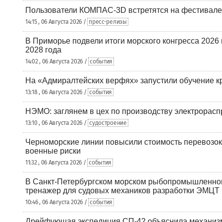
Пользователи КОМПАС-3D встретятся на фестивале
14:15 , 06 Августа 2026 /
пресс-релизы
В Приморье подвели итоги морского конгресса 2026 
2028 года
14:02 , 06 Августа 2026 /
события
На «Адмиралтейских верфях» запустили обучение к
13:18 , 06 Августа 2026 /
события
НЭМО: заглянем в цех по производству электрорасп
13:10 , 06 Августа 2026 /
судостроение
Черноморские линии повысили стоимость перевозок
военные риски
11:32 , 06 Августа 2026 /
события
В Санкт-Петербургском морском рыбопромышленно
тренажер для судовых механиков разработки ЭМЦТ
10:46 , 06 Августа 2026 /
события
Дрейфующая экспедиция СП-42 объяснила механизм