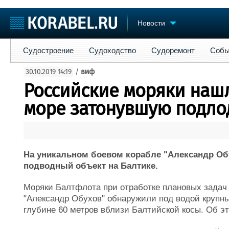
Новости
Судостроение
Судоходство
Судоремонт
События
Пре
Судостроение
Судоходство
Судоремонт
Собы
Судостроение
Торговая площадка
Конфере
30.10.2019 14:19
/
вмф
Пульс
Доска объявлений
Выставк
Российские моряки наш
Новости
Продажа флота
Личност
Компании
Оборудование
Словарь
море затонувшую подло
Репутация
Изделия
Работа
Материалы
Крюинг
Услуги
Журнал
На уникальном боевом корабле "Александр О
Реклама
подводный объект на Балтике.
Моряки Балтфлота при отработке плановых задач 
"Александр Обухов" обнаружили под водой крупный
глубине 60 метров вблизи Балтийской косы. Об 