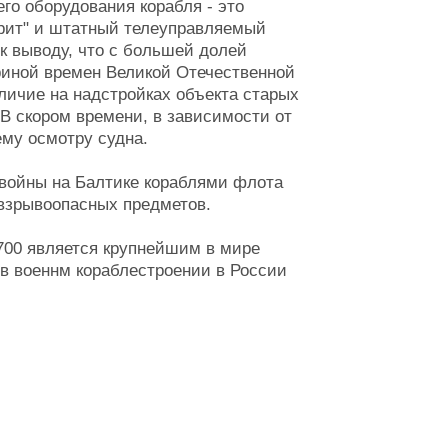
о оборудования корабля - это
дрит" и штатный телеуправляемый
к выводу, что с большей долей
риной времен Великой Отечественной
личие на надстройках объекта старых
В скором времени, в зависимости от
му осмотру судна.
 войны на Балтике кораблями флота
 взрывоопасных предметов.
700 является крупнейшим в мире
 в военнм кораблестроении в России