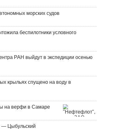
втономных морских судов
чтожила беспилотники условного
центра РАН выйдут в экспедиции осенью
ых крыльях спущено на воду в
ны на верфи в Самаре
у — Цыбульский