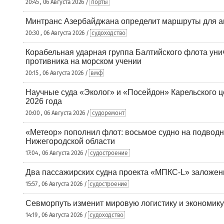
20:45 , 06 Августа 2026 /
порты
Минтранс Азербайджана определит маршруты для а
20:30 , 06 Августа 2026 /
судоходство
Корабельная ударная группа Балтийского флота уни
противника на морском учении
20:15 , 06 Августа 2026 /
вмф
Научные суда «Эколог» и «Посейдон» Карельского 
2026 года
20:00 , 06 Августа 2026 /
судоремонт
«Метеор» пополнил флот: восьмое судно на подводн
Нижегородской области
17:04 , 06 Августа 2026 /
судостроение
Два пассажирских судна проекта «МПКС-L» заложе
15:57 , 06 Августа 2026 /
судостроение
Севморпуть изменит мировую логистику и экономик
14:19 , 06 Августа 2026 /
судоходство