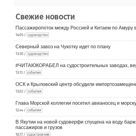
Свежие новости
Пассажиропоток между Россией и Китаем по Амуру 
14:05 /
судоходство
Северный завоз на Чукотку идет по плану
13:30 /
судоходство
#ЧИТАЮКОРАБЕЛ на судостроительных заводах, вер
13:13 /
события
ОСК и Крыловский центр обсудили импортозамещен
13:02 /
события
Глава Морской коллегии посетил авианосец и морс
12:44 /
события
В Якутии на новой судоверфи спущена на воду барж
пассажиров и грузов
10:17 /
судостроение