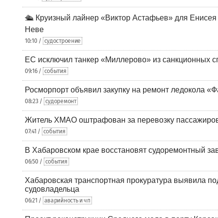
🛳️ Круизный лайнер «Виктор Астафьев» для Енисея
Неве
10:10 /
судостроение
ЕС исключил танкер «Миллерово» из санкционных с
09:16 /
события
Росморпорт объявил закупку на ремонт ледокола «Ф
08:23 /
судоремонт
Житель ХМАО оштрафован за перевозку пассажиров 
07:41 /
события
В Хабаровском крае восстановят судоремонтный за
06:50 /
события
Хабаровская транспортная прокуратура выявила по
судовладельца
06:21 /
аварийность и чп