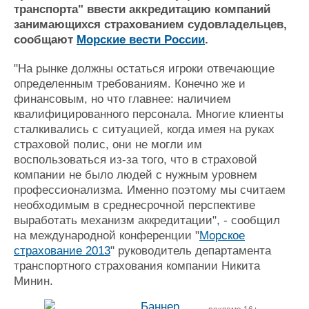
транспорта" ввести аккредитацию компаний
Журнал
занимающихся страхованием судовладельцев,
Реклама
сообщают
Морские вести России
.
"На рынке должны остаться игроки отвечающие
Конференции
Флот
определенным требованиям. Конечно же и
Выставки и семинары
Галерея флота
финансовым, но что главнее: наличием
Личности
Форум
квалифицированного персонала. Многие клиенты
Словарь
Отзывы
сталкивались с ситуацией, когда имея на руках
Все службы
страховой полис, они не могли им
воспользоваться из-за того, что в страховой
компании не было людей с нужным уровнем
профессионализма. Именно поэтому мы считаем
необходимым в среднесрочной перспективе
выработать механизм аккредитации", - сообщил
на международной конференции "
Морское
страхование 2013
" руководитель департамента
транспортного страхования компании Никита
Минин.