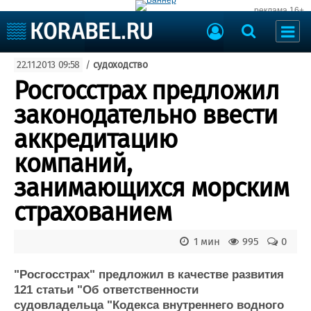
реклама 16+
Судостроение
22.11.2013 09:58
/
судоходство
Судоходство
Судоремонт
Росгосстрах предложил
События
Пресс-релизы
законодательно ввести
Порты
Рыболовство
аккредитацию
ВМФ
Образование
компаний,
Яхты и катера
Еще
занимающихся морским
страхованием
Судостроение
Торговая площадка
Пульс
Доска объявлений
Новости
Продажа флота
1 мин
995
0
Компании
Оборудование
Репутация
Изделия
"Росгосстрах" предложил в качестве развития
121 статьи "Об ответственности
Работа
Материалы
судовладельца "Кодекса внутреннего водного
Крюинг
Услуги