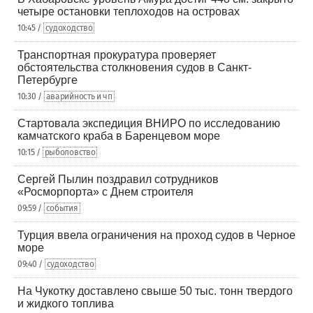
четыре остановки теплоходов на островах
10:45 /
судоходство
Транспортная прокуратура проверяет
обстоятельства столкновения судов в Санкт-
Петербурге
10:30 /
аварийность и чп
Стартовала экспедиция ВНИРО по исследованию
камчатского краба в Баренцевом море
10:15 /
рыболовство
Сергей Пылин поздравил сотрудников
«Росморпорта» с Днем строителя
09:59 /
события
Турция ввела ограничения на проход судов в Черное
море
09:40 /
судоходство
На Чукотку доставлено свыше 50 тыс. тонн твердого
и жидкого топлива