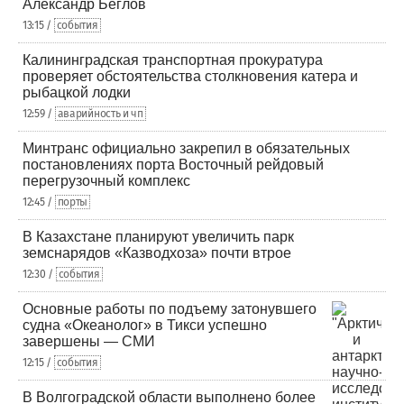
Александр Беглов
13:15 /
события
Калининградская транспортная прокуратура
проверяет обстоятельства столкновения катера и
рыбацкой лодки
12:59 /
аварийность и чп
Минтранс официально закрепил в обязательных
постановлениях порта Восточный рейдовый
перегрузочный комплекс
12:45 /
порты
В Казахстане планируют увеличить парк
земснарядов «Казводхоза» почти втрое
12:30 /
события
Основные работы по подъему затонувшего
судна «Океанолог» в Тикси успешно
завершены — СМИ
12:15 /
события
В Волгоградской области выполнено более