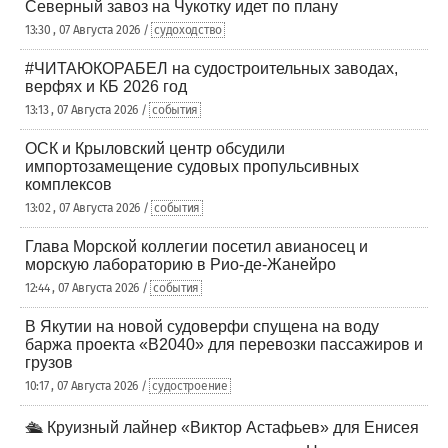
Северный завоз на Чукотку идет по плану
13:30 , 07 Августа 2026 /
судоходство
#ЧИТАЮКОРАБЕЛ на судостроительных заводах,
верфях и КБ 2026 год
13:13 , 07 Августа 2026 /
события
ОСК и Крыловский центр обсудили
импортозамещение судовых пропульсивных
комплексов
13:02 , 07 Августа 2026 /
события
Глава Морской коллегии посетил авианосец и
морскую лабораторию в Рио-де-Жанейро
12:44 , 07 Августа 2026 /
события
В Якутии на новой судоверфи спущена на воду
баржа проекта «В2040» для перевозки пассажиров и
грузов
10:17 , 07 Августа 2026 /
судостроение
🛳️ Круизный лайнер «Виктор Астафьев» для Енисея