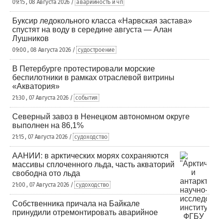
09:15 , 08 Августа 2026 /
аварийность и чп
Буксир ледокольного класса «Нарвская застава»
спустят на воду в середине августа — Алан
Лушников
09:00 , 08 Августа 2026 /
судостроение
В Петербурге протестировали морские
беспилотники в рамках отраслевой витрины
«Акватория»
21:30 , 07 Августа 2026 /
события
Северный завоз в Ненецком автономном округе
выполнен на 86,1%
21:15 , 07 Августа 2026 /
судоходство
ААНИИ: в арктических морях сохраняются
массивы сплоченного льда, часть акваторий
свободна ото льда
21:00 , 07 Августа 2026 /
судоходство
Собственника причала на Байкале
принудили отремонтировать аварийное