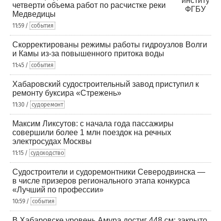
четверти объема работ по расчистке реки
Медведицы
11:59 /
события
Скорректированы режимы работы гидроузлов Волги
и Камы из-за повышенного притока воды
11:45 /
события
Хабаровский судостроительный завод приступил к
ремонту буксира «Стрежень»
11:30 /
судоремонт
Максим Ликсутов: с начала года пассажиры
совершили более 1 млн поездок на речных
электросудах Москвы
11:15 /
судоходство
Судостроители и судоремонтники Северодвинска —
в числе призеров регионального этапа конкурса
«Лучший по профессии»
10:59 /
события
В Хабаровске уровень Амура достиг 448 см: закрыто