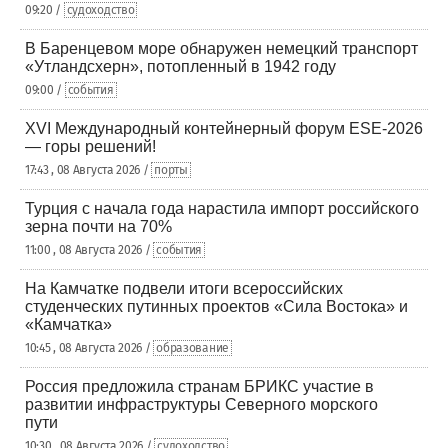
09:20 /
судоходство
В Баренцевом море обнаружен немецкий транспорт
«Утландсхерн», потопленный в 1942 году
09:00 /
события
XVI Международный контейнерный форум ESE-2026
— горы решений!
17:43 , 08 Августа 2026 /
порты
Турция с начала года нарастила импорт российского
зерна почти на 70%
11:00 , 08 Августа 2026 /
события
На Камчатке подвели итоги всероссийских
студенческих путинных проектов «Сила Востока» и
«Камчатка»
10:45 , 08 Августа 2026 /
образование
Россия предложила странам БРИКС участие в
развитии инфраструктуры Северного морского
пути
10:30 , 08 Августа 2026 /
судоходство