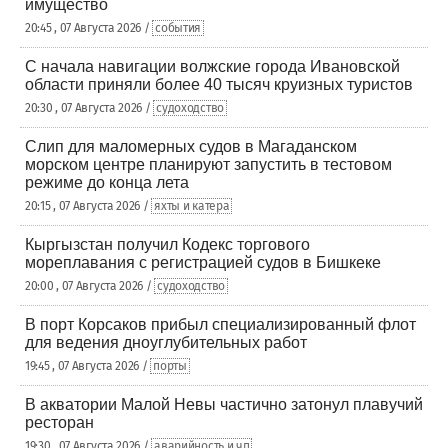
имущество
20:45 , 07 Августа 2026 /
события
С начала навигации волжские города Ивановской
области приняли более 40 тысяч круизных туристов
20:30 , 07 Августа 2026 /
судоходство
Слип для маломерных судов в Магаданском
морском центре планируют запустить в тестовом
режиме до конца лета
20:15 , 07 Августа 2026 /
яхты и катера
Кыргызстан получил Кодекс торгового
мореплавания с регистрацией судов в Бишкеке
20:00 , 07 Августа 2026 /
судоходство
В порт Корсаков прибыл специализированный флот
для ведения дноуглубительных работ
19:45 , 07 Августа 2026 /
порты
В акватории Малой Невы частично затонул плавучий
ресторан
19:30 , 07 Августа 2026 /
аварийность и чп