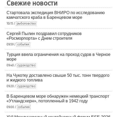
Свежие новости
Стартовала экспедиция ВНИРО по исследованию
камчатского краба в Баренцевом море
10:15 /
рыболовство
Сергей Пылин поздравил сотрудников
«Росморпорта» с Днем строителя
09:59 /
события
Турция ввела ограничения на проход судов в Черное
море
09:40 /
судоходство
На Чукотку доставлено свыше 50 тыс. тонн твердого
и жидкого топлива
09:20 /
судоходство
В Баренцевом море обнаружен немецкий транспорт
«Утландсхерн», потопленный в 1942 году
09:00 /
события