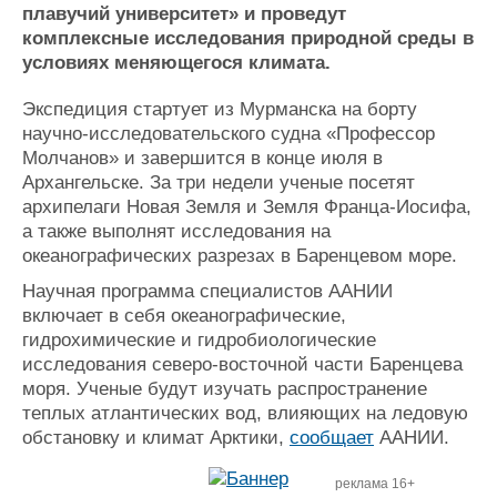
Новости
Продажа флота
плавучий университет» и проведут
Компании
Оборудование
комплексные исследования природной среды в
Репутация
Изделия
условиях меняющегося климата.
Работа
Материалы
Крюинг
Услуги
Экспедиция стартует из Мурманска на борту
научно-исследовательского судна «Профессор
Журнал
Молчанов» и завершится в конце июля в
Реклама
Архангельске. За три недели ученые посетят
архипелаги Новая Земля и Земля Франца-Иосифа,
Конференции
Флот
а также выполнят исследования на
океанографических разрезах в Баренцевом море.
Выставки и семинары
Галерея флота
Личности
Форум
Научная программа специалистов ААНИИ
Словарь
Отзывы
включает в себя океанографические,
Все службы
гидрохимические и гидробиологические
исследования северо-восточной части Баренцева
моря. Ученые будут изучать распространение
теплых атлантических вод, влияющих на ледовую
обстановку и климат Арктики,
сообщает
ААНИИ.
реклама 16+