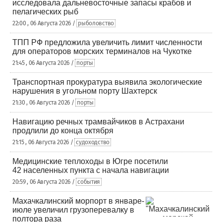
исследовала дальневосточные запасы крабов и
пелагических рыб
22:00 , 06 Августа 2026 /
рыболовство
ТПП РФ предложила увеличить лимит численности
для операторов морских терминалов на Чукотке
21:45 , 06 Августа 2026 /
порты
Транспортная прокуратура выявила экологические
нарушения в угольном порту Шахтерск
21:30 , 06 Августа 2026 /
порты
Навигацию речных трамвайчиков в Астрахани
продлили до конца октября
21:15 , 06 Августа 2026 /
судоходство
Медицинские теплоходы в Югре посетили
42 населенных пункта с начала навигации
20:59 , 06 Августа 2026 /
события
Махачкалинский морпорт в январе-
июле увеличил грузоперевалку в
полтора раза