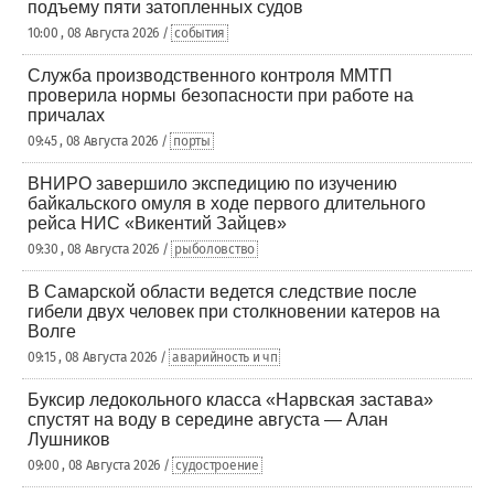
подъему пяти затопленных судов
10:00 , 08 Августа 2026 /
события
Служба производственного контроля ММТП
проверила нормы безопасности при работе на
причалах
09:45 , 08 Августа 2026 /
порты
ВНИРО завершило экспедицию по изучению
байкальского омуля в ходе первого длительного
рейса НИС «Викентий Зайцев»
09:30 , 08 Августа 2026 /
рыболовство
В Самарской области ведется следствие после
гибели двух человек при столкновении катеров на
Волге
09:15 , 08 Августа 2026 /
аварийность и чп
Буксир ледокольного класса «Нарвская застава»
спустят на воду в середине августа — Алан
Лушников
09:00 , 08 Августа 2026 /
судостроение