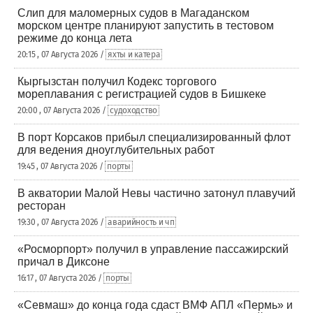
Слип для маломерных судов в Магаданском
морском центре планируют запустить в тестовом
режиме до конца лета
20:15 , 07 Августа 2026 /
яхты и катера
Кыргызстан получил Кодекс торгового
мореплавания с регистрацией судов в Бишкеке
20:00 , 07 Августа 2026 /
судоходство
В порт Корсаков прибыл специализированный флот
для ведения дноуглубительных работ
19:45 , 07 Августа 2026 /
порты
В акватории Малой Невы частично затонул плавучий
ресторан
19:30 , 07 Августа 2026 /
аварийность и чп
«Росморпорт» получил в управление пассажирский
причал в Диксоне
16:17 , 07 Августа 2026 /
порты
«Севмаш» до конца года сдаст ВМФ АПЛ «Пермь» и