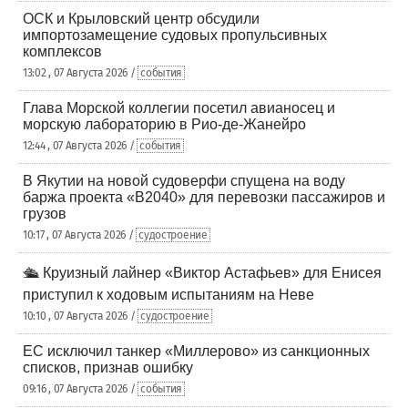
ОСК и Крыловский центр обсудили
импортозамещение судовых пропульсивных
комплексов
13:02 , 07 Августа 2026 /
события
Глава Морской коллегии посетил авианосец и
морскую лабораторию в Рио-де-Жанейро
12:44 , 07 Августа 2026 /
события
В Якутии на новой судоверфи спущена на воду
баржа проекта «В2040» для перевозки пассажиров и
грузов
10:17 , 07 Августа 2026 /
судостроение
🛳️ Круизный лайнер «Виктор Астафьев» для Енисея
приступил к ходовым испытаниям на Неве
10:10 , 07 Августа 2026 /
судостроение
ЕС исключил танкер «Миллерово» из санкционных
списков, признав ошибку
09:16 , 07 Августа 2026 /
события