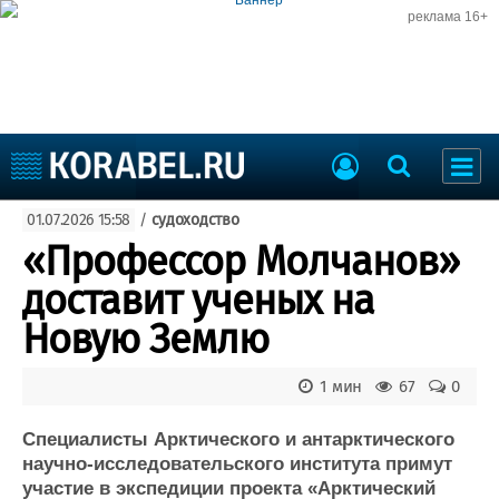
реклама 16+
Судостроение
01.07.2026 15:58
/
судоходство
Судоходство
Судоремонт
«Профессор Молчанов»
События
Пресс-релизы
доставит ученых на
Порты
Рыболовство
Новую Землю
ВМФ
Образование
Яхты и катера
1 мин
67
0
Еще
Специалисты Арктического и антарктического
Судостроение
Торговая площадка
научно-исследовательского института примут
Пульс
Доска объявлений
участие в экспедиции проекта «Арктический