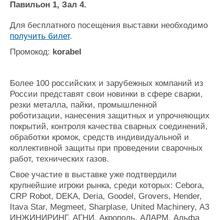
Павильон 1, Зал 4.
Журнал
Реклама
Для бесплатного посещения выставки необходимо
получить билет
.
Конференции
Флот
Промокод:
korabel
Выставки и семинары
Галерея флота
Личности
Форум
Более 100 российских и зарубежных компаний из
Словарь
Отзывы
России представят свои новинки в сфере сварки,
Все службы
резки металла, пайки, промышленной
роботизации, нанесения защитных и упрочняющих
покрытий, контроля качества сварных соединений,
обработки кромок, средств индивидуальной и
коллективной защиты при проведении сварочных
работ, технических газов.
Свое участие в выставке уже подтвердили
крупнейшие игроки рынка, среди которых: Cebora,
CRP Robot, DEKA, Deria, Goodel, Grovers, Hender,
Itava Star, Megmeet, Sharplase, United Machinery, А3
ИНЖИНИРИНГ, АГНИ, Акрополь, АЛАРМ, Альфа