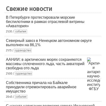
Свежие новости
В Петербурге протестировали морские
беспилотники в рамках отраслевой витрины
«Акватория»
21:30 /
события
Северный завоз в Ненецком автономном округе
выполнен на 86,1%
21:15 /
судоходство
ААНИИ: в арктических морях сохраняются
массивы сплоченного льда, часть акваторий
свободна ото льда
21:00 /
судоходство
Собственника причала на Байкале
принудили отремонтировать аварийное
имущество
20:45 /
события
С начала навигации волжские города Ивановской