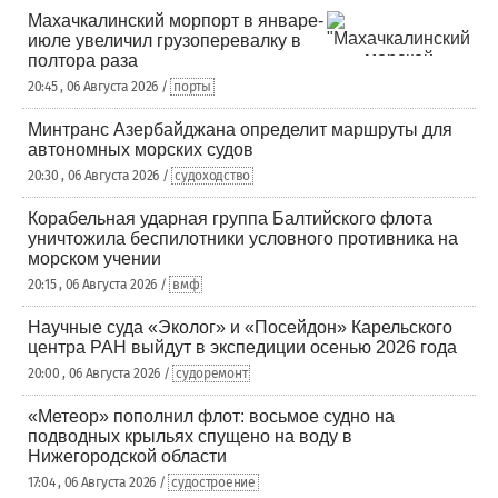
Махачкалинский морпорт в январе-
июле увеличил грузоперевалку в
полтора раза
20:45 , 06 Августа 2026 /
порты
Минтранс Азербайджана определит маршруты для
автономных морских судов
20:30 , 06 Августа 2026 /
судоходство
Корабельная ударная группа Балтийского флота
уничтожила беспилотники условного противника на
морском учении
20:15 , 06 Августа 2026 /
вмф
Научные суда «Эколог» и «Посейдон» Карельского
центра РАН выйдут в экспедиции осенью 2026 года
20:00 , 06 Августа 2026 /
судоремонт
«Метеор» пополнил флот: восьмое судно на
подводных крыльях спущено на воду в
Нижегородской области
17:04 , 06 Августа 2026 /
судостроение