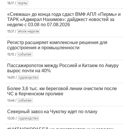
16:17 /
порты
«Севмаш» до конца года сдаст ВМФ АПЛ «Пермь» и
ТАРК «Адмирал Нахимов»: дайджест новостей за
неделю с 03.08 по 07.08.2026
15:37 /
итоги недели
Регистр расширяет комплексные решения для
судостроения и промышленности
15:15 /
события
Пассажиропоток между Россией и Китаем по Амуру
вырос почти на 40%
14:05 /
судоходство
Более 3,6 тыс. км береговой линии очистили после
ЧС в Керченском проливе
13:46 /
события
Северный завоз на Чукотку идет по плану
13:30 /
судоходство