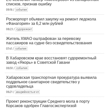
списков, признав ошибку
09:16 /
события
Росморпорт объявил закупку на ремонт ледокола
«Фанагория» за 6,2 млн рублей
08:23 /
судоремонт
Житель ХМАО оштрафован за перевозку
пассажиров на судне без освидетельствования
07:41 /
события
В Хабаровском крае восстановят судоремонтный
завод «Якорь» в Советской Гавани
06:50 /
события
Хабаровская транспортная прокуратура выявила
поддельное санитарное свидетельство у
судовладельца
06:21 /
аварийность и чп
Проект реконструкции Среднего мола в порту
Корсаков одобрен Главгосэкспертизой