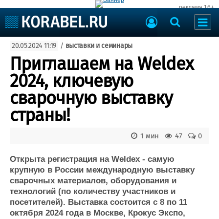
реклама 16+
Судостроение
20.05.2024 11:19
/
выставки и семинары
Судоходство
Судоремонт
Приглашаем на Weldex
События
Пресс-релизы
2024, ключевую
Порты
Рыболовство
сварочную выставку
ВМФ
Образование
страны!
Яхты и катера
Еще
1 мин
47
0
Судостроение
Торговая площадка
Пульс
Доска объявлений
Открыта регистрация на Weldex - самую
Новости
Продажа флота
крупную в России международную выставку
сварочных материалов, оборудования и
Компании
Оборудование
технологий (по количеству участников и
Репутация
Изделия
посетителей). Выставка состоится с 8 по 11
Работа
Материалы
октября 2024 года в Москве, Крокус Экспо,
Крюинг
Услуги