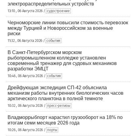
электрораспределительных устройств
13:10 , 06 Августа 2026 /
судостроение
Черноморские линии повысили стоимость перевозок
между Турцией и Новороссийском за военные
риски
11:32 , 06 Августа 2026 /
события
В Санкт-Петербургском морском
рыбопромышленном колледже установлен
современный тренажер для судовых механиков
разработки ЭМЦТ
10:46 , 06 Августа 2026 /
события
Дрейфующая экспедиция СП-42 объяснила
механизм работы внутренних биологических часов
арктического планктона в полной темноте
10:32 , 06 Августа 2026 /
пресс-релизы
Владморрыбпорт нарастил грузооборот на 18% по
итогам семи месяцев 2026 года
10:26 , 06 Августа 2026 /
порты