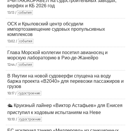
#ЧИТАЮКОРАБЕЛ на судостроительных заводах,
верфях и КБ 2026 год
13:13 /
события
ОСК и Крыловский центр обсудили
импортозамещение судовых пропульсивных
комплексов
13:02 /
события
Глава Морской коллегии посетил авианосец и
морскую лабораторию в Рио-де-Жанейро
12:44 /
события
В Якутии на новой судоверфи спущена на воду
баржа проекта «В2040» для перевозки пассажиров и
грузов
10:17 /
судостроение
🛳️ Круизный лайнер «Виктор Астафьев» для Енисея
приступил к ходовым испытаниям на Неве
10:10 /
судостроение
ЕС исключил танкер «Миллерово» из санкционных