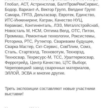
Глобал, АСТ, Астринсплав, БалтПромРемСервис,
Бодор, Вариант-А, Вектор Групп, Велдинг Групп
Самара, ГРПЗ, Дельтасвар, Евротек, Единство,
ИТС-Инжиниринг, Катран, Качество НУЦ,
Керамакс, Континенталь, ЛЭЗ, Металлстройснаб,
Новосталь М, НСМ, Оптима Велд, ОТС, Питон,
Проммаш, Ремонтные техкологии, Роксистемы,
Роторика, РТС, Рутектор, Свариваем будущее,
Сварка Мастер, Скт-Сервис, СовПлим, Сомз,
Сталь, Стартвэлд, Техновотум, Технорэд,
Техносвар, Техресурс-М, ТСС, Уралтермосвар,
Ферротрейд, Центр Качество, ЦТС Выборг,
Череповецкий завод сварочных материалов,
ЭЛЛОЙ, ЭСВА и многие другие.
Треть экспозиции составляют новые участники
выставки!