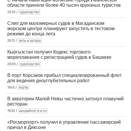
области приняли более 40 тысяч круизных туристов
20:30 /
судоходство
Слип для маломерных судов в Магаданском
морском центре планируют запустить в тестовом
режиме до конца лета
20:15 /
яхты и катера
Кыргызстан получил Кодекс торгового
мореплавания с регистрацией судов в Бишкеке
20:00 /
судоходство
В порт Корсаков прибыл специализированный флот
для ведения дноуглубительных работ
19:45 /
порты
В акватории Малой Невы частично затонул плавучий
ресторан
19:30 /
аварийность и чп
«Росморпорт» получил в управление пассажирский
причал в Диксоне