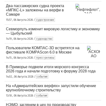
Два пассажирских судна проекта
«МПКС-L» заложены на верфи в
Самаре
15:57 , 06 Августа 2026 /
судостроение
Севморпуть изменит мировую логистику и экономику
— Цыбульский
14:19 , 06 Августа 2026 /
судоходство
Пользователи КОМПАС-3D встретятся на
фестивале KOMPAScon 6.0 в Москве
14:15 , 06 Августа 2026 /
пресс-релизы
В Приморье подвели итоги морского конгресса
2026 года и начали подготовку к форуму 2028 года
14:02 , 06 Августа 2026 /
события
На «Адмиралтейских верфях» запустили обучение
крупноблочному строительству
13:18 , 06 Августа 2026 /
события
НЭМО: заглянем в цех по производству