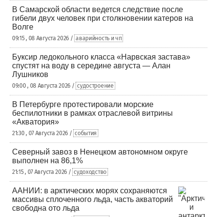
В Самарской области ведется следствие после
гибели двух человек при столкновении катеров на
Волге
09:15 , 08 Августа 2026 /
аварийность и чп
Буксир ледокольного класса «Нарвская застава»
спустят на воду в середине августа — Алан
Лушников
09:00 , 08 Августа 2026 /
судостроение
В Петербурге протестировали морские
беспилотники в рамках отраслевой витрины
«Акватория»
21:30 , 07 Августа 2026 /
события
Северный завоз в Ненецком автономном округе
выполнен на 86,1%
21:15 , 07 Августа 2026 /
судоходство
ААНИИ: в арктических морях сохраняются
массивы сплоченного льда, часть акваторий
свободна ото льда