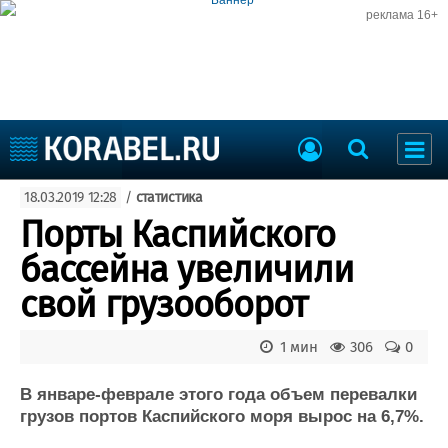
реклама 16+
Судостроение
18.03.2019 12:28
/
статистика
Судоходство
Судоремонт
Порты Каспийского
События
Пресс-релизы
бассейна увеличили
Порты
Рыболовство
свой грузооборот
ВМФ
Образование
Яхты и катера
1 мин
306
0
Еще
В январе-феврале этого года объем перевалки
Судостроение
Торговая площадка
грузов портов Каспийского моря вырос на 6,7%.
Пульс
Доска объявлений