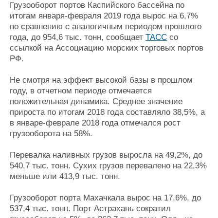
Новости
Продажа флота
Грузооборот портов Каспийского бассейна по
Компании
Оборудование
итогам января-февраля 2019 года вырос на 6,7%
Репутация
Изделия
по сравнению с аналогичным периодом прошлого
Работа
Материалы
года, до 954,6 тыс. тонн, сообщает
ТАСС
со
Крюинг
Услуги
ссылкой на Ассоциацию морских торговых портов
РФ.
Журнал
Реклама
Не смотря на эффект высокой базы в прошлом
году, в отчетном периоде отмечается
Конференции
Флот
положительная динамика. Среднее значение
прироста по итогам 2018 года составляло 38,5%, а
Выставки и семинары
Галерея флота
в январе-феврале 2018 года отмечался рост
Личности
Форум
грузооборота на 58%.
Словарь
Отзывы
Все службы
Перевалка наливных грузов выросла на 49,2%, до
540,7 тыс. тонн. Сухих грузов перевалено на 22,3%
меньше или 413,9 тыс. тонн.
Грузооборот порта Махачкала вырос на 17,6%, до
537,4 тыс. тонн. Порт Астрахань сократил