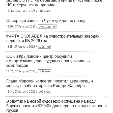
Более 3,6 тыс. км береговой линии очистили после
ЧС в Керченском проливе
13:46 , 07 Августа 2026 /
события
Северный завоз на Чукотку идет по плану
13:30 , 07 Августа 2026 /
судоходство
#ЧИТАЮКОРАБЕЛ на судостроительных заводах,
верфях и КБ 2026 год
13:13 , 07 Августа 2026 /
события
ОСК и Крыловский центр обсудили
импортозамещение судовых пропульсивных
комплексов
13:02 , 07 Августа 2026 /
события
Глава Морской коллегии посетил авианосец и
морскую лабораторию в Рио-де-Жанейро
12:44 , 07 Августа 2026 /
события
В Якутии на новой судоверфи спущена на воду
баржа проекта «В2040» для перевозки пассажиров и
грузов