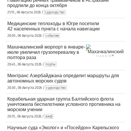
Навигацию речных трамвайчиков в Астрахани
продлили до конца октября
21:15 , 06 Августа 2026 /
судоходство
Медицинские теплоходы в Югре посетили
42 населенных пункта с начала навигации
20:59 , 06 Августа 2026 /
события
Махачкалинский морпорт в январе-
июле увеличил грузоперевалку в
полтора раза
20:45 , 06 Августа 2026 /
порты
Минтранс Азербайджана определит маршруты для
автономных морских судов
20:30 , 06 Августа 2026 /
судоходство
Корабельная ударная группа Балтийского флота
уничтожила беспилотники условного противника на
морском учении
20:15 , 06 Августа 2026 /
вмф
Научные суда «Эколог» и «Посейдон» Карельского