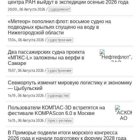
центра РАН выйдут в экспедиции осенью 2026 года
20:00 , 06 Августа 2026 /
судоремонт
«Метеор» пополнил флот: восьмое судно на
подводных крыльях спущено на воду в
Нижегородской области
17:04 , 06 Августа 2026 /
судостроение
Два пассажирских судна проекта
«МПКС-L» заложены на верфи в
Самаре
15:57 , 06 Августа 2026 /
судостроение
Севморпуть изменит мировую логистику и экономику
— Цыбульский
14:19 , 06 Августа 2026 /
судоходство
Пользователи КОМПАС-3D встретятся на
фестивале KOMPAScon 6.0 в Москве
14:15 , 06 Августа 2026 /
пресс-релизы
В Приморье подвели итоги морского конгресса
2026 года и начали подготовку к форуму 2028 года