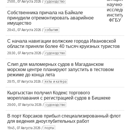
21:00 , 07 Августа 2026 /
судоходство
Собственника причала на Байкале
принудили отремонтировать аварийное
имущество
20:45 , 07 Августа 2026 /
события
С начала навигации волжские города Ивановской
области приняли более 40 тысяч круизных туристов
20:30 , 07 Августа 2026 /
судоходство
Слип для маломерных судов в Магаданском
морском центре планируют запустить в тестовом
режиме до конца лета
20:15 , 07 Августа 2026 /
яхты и катера
Кыргызстан получил Кодекс торгового
мореплавания с регистрацией судов в Бишкеке
20:00 , 07 Августа 2026 /
судоходство
В порт Корсаков прибыл специализированный флот
для ведения дноуглубительных работ
19:45 , 07 Августа 2026 /
порты