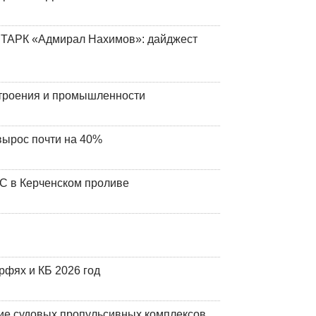
 ТАРК «Адмирал Нахимов»: дайджест
строения и промышленности
вырос почти на 40%
ЧС в Керченском проливе
фях и КБ 2026 год
ие судовых пропульсивных комплексов