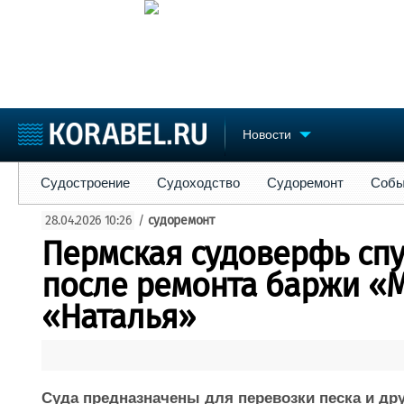
Новости
Судостроение
Судоходство
Судоремонт
События
Пре
Судостроение
Судоходство
Судоремонт
Собы
Судостроение
Торговая площадка
Конфере
28.04.2026 10:26
/
судоремонт
Пульс
Доска объявлений
Выставк
Пермская судоверфь спу
Новости
Продажа флота
Личност
Компании
Оборудование
Словарь
после ремонта баржи «
Репутация
Изделия
«Наталья»
Работа
Материалы
Крюинг
Услуги
Журнал
Реклама
Суда предназначены для перевозки песка и др