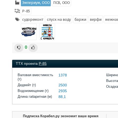
Эмпериум, ООО
ПСВ, ООО
Р-85
судоремонт
спуск на воду
баржи
верфи
межна
0
ТТХ проекта
Р-85
Валовая вместимость
1378
Ширина
(т)
Высота
Дедвейт (т)
2500
Осадка
Водоизмещение (т)
2935
Длина габаритная (м)
88,1
Подписка Корабел.ру экономит ваше время