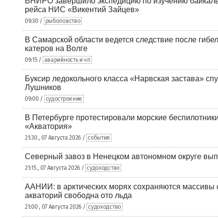
ВНИРО завершило экспедицию по изучению байкальс
рейса НИС «Викентий Зайцев»
09:30 /
рыболовство
В Самарской области ведется следствие после гибел
катеров на Волге
09:15 /
аварийность и чп
Буксир ледокольного класса «Нарвская застава» спу
Лушников
09:00 /
судостроение
В Петербурге протестировали морские беспилотники
«Акватория»
21:30 , 07 Августа 2026 /
события
Северный завоз в Ненецком автономном округе вып
21:15 , 07 Августа 2026 /
судоходство
ААНИИ: в арктических морях сохраняются массивы с
акваторий свободна ото льда
21:00 , 07 Августа 2026 /
судоходство