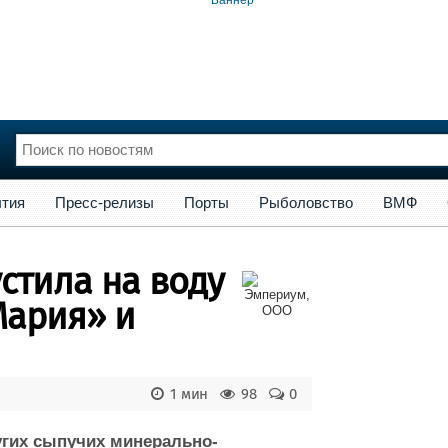
сс-релизы
Порты
Рыболовство
ВМФ
Образование
Яхт
тия
Пресс-релизы
Порты
Рыболовство
ВМФ
нции
Флот
и и семинары
Галерея флота
стила на воду
и
Форум
Отзывы
Мария» и
Все службы
1 мин
98
0
угих сыпучих минерально-