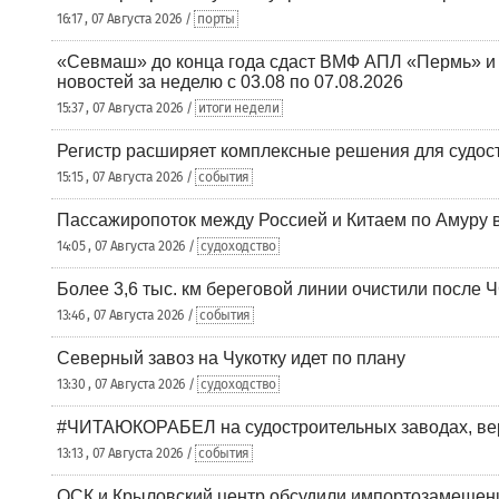
16:17 , 07 Августа 2026 /
порты
«Севмаш» до конца года сдаст ВМФ АПЛ «Пермь» и
новостей за неделю с 03.08 по 07.08.2026
15:37 , 07 Августа 2026 /
итоги недели
Регистр расширяет комплексные решения для судо
15:15 , 07 Августа 2026 /
события
Пассажиропоток между Россией и Китаем по Амуру 
14:05 , 07 Августа 2026 /
судоходство
Более 3,6 тыс. км береговой линии очистили после 
13:46 , 07 Августа 2026 /
события
Северный завоз на Чукотку идет по плану
13:30 , 07 Августа 2026 /
судоходство
#ЧИТАЮКОРАБЕЛ на судостроительных заводах, вер
13:13 , 07 Августа 2026 /
события
ОСК и Крыловский центр обсудили импортозамещен