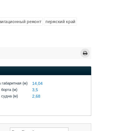
вигационный ремонт
пермский край
 габаритная (м)
14,04
 борта (м)
3,5
 судна (м)
2,68