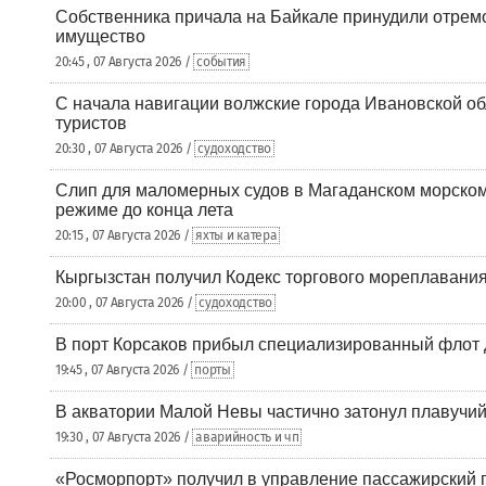
Собственника причала на Байкале принудили отрем
имущество
20:45 , 07 Августа 2026 /
события
С начала навигации волжские города Ивановской об
туристов
20:30 , 07 Августа 2026 /
судоходство
Слип для маломерных судов в Магаданском морском 
режиме до конца лета
20:15 , 07 Августа 2026 /
яхты и катера
Кыргызстан получил Кодекс торгового мореплавания
20:00 , 07 Августа 2026 /
судоходство
В порт Корсаков прибыл специализированный флот 
19:45 , 07 Августа 2026 /
порты
В акватории Малой Невы частично затонул плавучий
19:30 , 07 Августа 2026 /
аварийность и чп
«Росморпорт» получил в управление пассажирский 