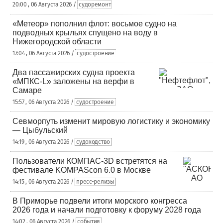
20:00 , 06 Августа 2026 /
судоремонт
«Метеор» пополнил флот: восьмое судно на
подводных крыльях спущено на воду в
Нижегородской области
17:04 , 06 Августа 2026 /
судостроение
Два пассажирских судна проекта
«МПКС-L» заложены на верфи в
Самаре
15:57 , 06 Августа 2026 /
судостроение
Севморпуть изменит мировую логистику и экономику
— Цыбульский
14:19 , 06 Августа 2026 /
судоходство
Пользователи КОМПАС-3D встретятся на
фестивале KOMPAScon 6.0 в Москве
14:15 , 06 Августа 2026 /
пресс-релизы
В Приморье подвели итоги морского конгресса
2026 года и начали подготовку к форуму 2028 года
14:02 , 06 Августа 2026 /
события