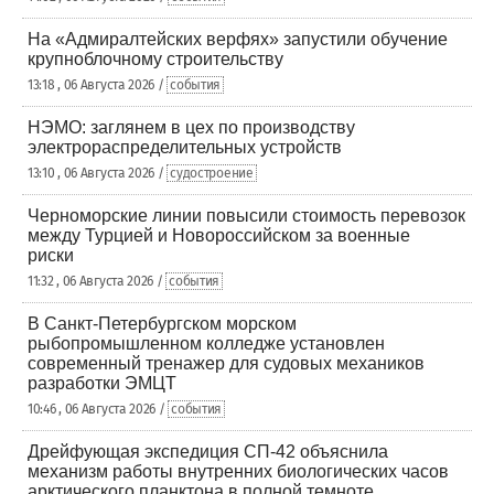
На «Адмиралтейских верфях» запустили обучение
крупноблочному строительству
13:18 , 06 Августа 2026 /
события
НЭМО: заглянем в цех по производству
электрораспределительных устройств
13:10 , 06 Августа 2026 /
судостроение
Черноморские линии повысили стоимость перевозок
между Турцией и Новороссийском за военные
риски
11:32 , 06 Августа 2026 /
события
В Санкт-Петербургском морском
рыбопромышленном колледже установлен
современный тренажер для судовых механиков
разработки ЭМЦТ
10:46 , 06 Августа 2026 /
события
Дрейфующая экспедиция СП-42 объяснила
механизм работы внутренних биологических часов
арктического планктона в полной темноте