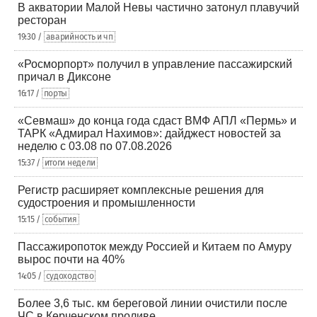
В акватории Малой Невы частично затонул плавучий
ресторан
19:30 /
аварийность и чп
«Росморпорт» получил в управление пассажирский
причал в Диксоне
16:17 /
порты
«Севмаш» до конца года сдаст ВМФ АПЛ «Пермь» и
ТАРК «Адмирал Нахимов»: дайджест новостей за
неделю с 03.08 по 07.08.2026
15:37 /
итоги недели
Регистр расширяет комплексные решения для
судостроения и промышленности
15:15 /
события
Пассажиропоток между Россией и Китаем по Амуру
вырос почти на 40%
14:05 /
судоходство
Более 3,6 тыс. км береговой линии очистили после
ЧС в Керченском проливе