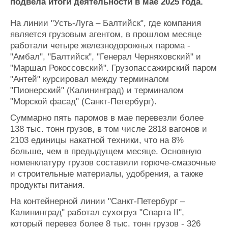
Новости
Продажа флота
подвела итоги деятельности в мае 2025 года.
Компании
Оборудование
На линии "Усть-Луга – Балтийск", где компания
Репутация
Изделия
является грузовым агентом, в прошлом месяце
Работа
Материалы
работали четыре железнодорожных парома -
Крюинг
Услуги
"Амбал", "Балтийск", "Генерал Черняховский" и
Журнал
"Маршал Рокоссовский". Грузопассажирский паром
Реклама
"Антей" курсировал между терминалом
"Пионерский" (Калининград) и терминалом
"Морской фасад" (Санкт-Петербург).
Конференции
Флот
Суммарно пять паромов в мае перевезли более
Выставки и семинары
Галерея флота
138 тыс. тонн грузов, в том числе 2818 вагонов и
Личности
Форум
2103 единицы накатной техники, что на 8%
Словарь
Отзывы
больше, чем в предыдущем месяце. Основную
Все службы
номенклатуру грузов составили горюче-смазочные
и строительные материалы, удобрения, а также
продукты питания.
На контейнерной линии "Санкт-Петербург –
Калининград" работал сухогруз "Спарта II",
который перевез более 8 тыс. тонн грузов - 326