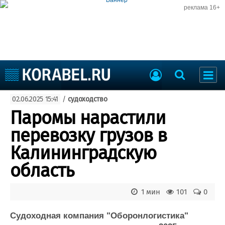
реклама 16+
Судостроение
02.06.2025 15:41
/
судоходство
Судоходство
Судоремонт
Паромы нарастили
События
Пресс-релизы
перевозку грузов в
Порты
Рыболовство
Калининградскую
ВМФ
Образование
область
Яхты и катера
Еще
1 мин
101
0
Судостроение
Торговая площадка
Пульс
Доска объявлений
Судоходная компания "Оборонлогистика"