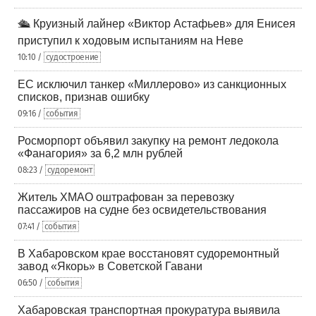
🛳️ Круизный лайнер «Виктор Астафьев» для Енисея
приступил к ходовым испытаниям на Неве
10:10 /
судостроение
ЕС исключил танкер «Миллерово» из санкционных
списков, признав ошибку
09:16 /
события
Росморпорт объявил закупку на ремонт ледокола
«Фанагория» за 6,2 млн рублей
08:23 /
судоремонт
Житель ХМАО оштрафован за перевозку
пассажиров на судне без освидетельствования
07:41 /
события
В Хабаровском крае восстановят судоремонтный
завод «Якорь» в Советской Гавани
06:50 /
события
Хабаровская транспортная прокуратура выявила