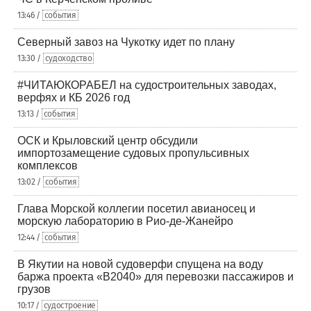
13:46 /
события
Северный завоз на Чукотку идет по плану
13:30 /
судоходство
#ЧИТАЮКОРАБЕЛ на судостроительных заводах,
верфях и КБ 2026 год
13:13 /
события
ОСК и Крыловский центр обсудили
импортозамещение судовых пропульсивных
комплексов
13:02 /
события
Глава Морской коллегии посетил авианосец и
морскую лабораторию в Рио-де-Жанейро
12:44 /
события
В Якутии на новой судоверфи спущена на воду
баржа проекта «В2040» для перевозки пассажиров и
грузов
10:17 /
судостроение