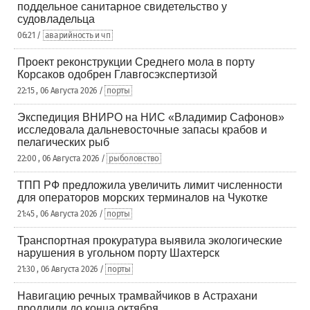
поддельное санитарное свидетельство у
судовладельца
06:21 /
аварийность и чп
Проект реконструкции Среднего мола в порту
Корсаков одобрен Главгосэкспертизой
22:15 , 06 Августа 2026 /
порты
Экспедиция ВНИРО на НИС «Владимир Сафонов»
исследовала дальневосточные запасы крабов и
пелагических рыб
22:00 , 06 Августа 2026 /
рыболовство
ТПП РФ предложила увеличить лимит численности
для операторов морских терминалов на Чукотке
21:45 , 06 Августа 2026 /
порты
Транспортная прокуратура выявила экологические
нарушения в угольном порту Шахтерск
21:30 , 06 Августа 2026 /
порты
Навигацию речных трамвайчиков в Астрахани
продлили до конца октября