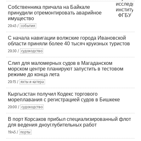
Собственника причала на Байкале
принудили отремонтировать аварийное
имущество
20:45 /
события
С начала навигации волжские города Ивановской
области приняли более 40 тысяч круизных туристов
20:30 /
судоходство
Слип для маломерных судов в Магаданском
морском центре планируют запустить в тестовом
режиме до конца лета
20:15 /
яхты и катера
Кыргызстан получил Кодекс торгового
мореплавания с регистрацией судов в Бишкеке
20:00 /
судоходство
В порт Корсаков прибыл специализированный флот
для ведения дноуглубительных работ
19:45 /
порты