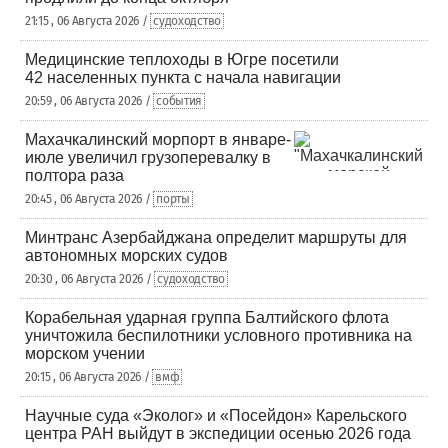
21:15 , 06 Августа 2026 /
судоходство
Медицинские теплоходы в Югре посетили
42 населенных пункта с начала навигации
20:59 , 06 Августа 2026 /
события
Махачкалинский морпорт в январе-
июле увеличил грузоперевалку в
полтора раза
20:45 , 06 Августа 2026 /
порты
Минтранс Азербайджана определит маршруты для
автономных морских судов
20:30 , 06 Августа 2026 /
судоходство
Корабельная ударная группа Балтийского флота
уничтожила беспилотники условного противника на
морском учении
20:15 , 06 Августа 2026 /
вмф
Научные суда «Эколог» и «Посейдон» Карельского
центра РАН выйдут в экспедиции осенью 2026 года