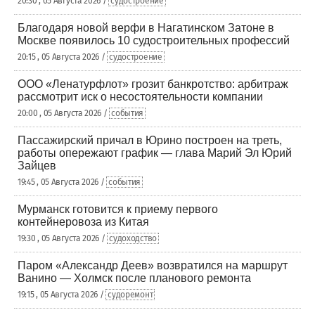
20:30 , 05 Августа 2026 /
судостроение
Благодаря новой верфи в Нагатинском Затоне в
Москве появилось 10 судостроительных профессий
20:15 , 05 Августа 2026 /
судостроение
ООО «Ленатурфлот» грозит банкротство: арбитраж
рассмотрит иск о несостоятельности компании
20:00 , 05 Августа 2026 /
события
Пассажирский причал в Юрино построен на треть,
работы опережают график — глава Марий Эл Юрий
Зайцев
19:45 , 05 Августа 2026 /
события
Мурманск готовится к приему первого
контейнеровоза из Китая
19:30 , 05 Августа 2026 /
судоходство
Паром «Александр Деев» возвратился на маршрут
Ванино — Холмск после планового ремонта
19:15 , 05 Августа 2026 /
судоремонт