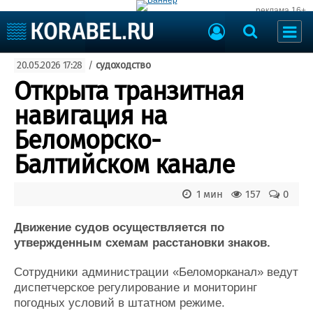
реклама 16+
Судостроение
20.05.2026 17:28
/
судоходство
Судоходство
Судоремонт
Открыта транзитная
События
Пресс-релизы
навигация на
Порты
Рыболовство
Беломорско-
ВМФ
Образование
Балтийском канале
Яхты и катера
Еще
1 мин
157
0
Судостроение
Торговая площадка
Пульс
Доска объявлений
Движение судов осуществляется по
Новости
Продажа флота
утвержденным схемам расстановки знаков.
Компании
Оборудование
Сотрудники администрации «Беломорканал» ведут
Репутация
Изделия
диспетчерское регулирование и мониторинг
Работа
Материалы
погодных условий в штатном режиме.
Крюинг
Услуги