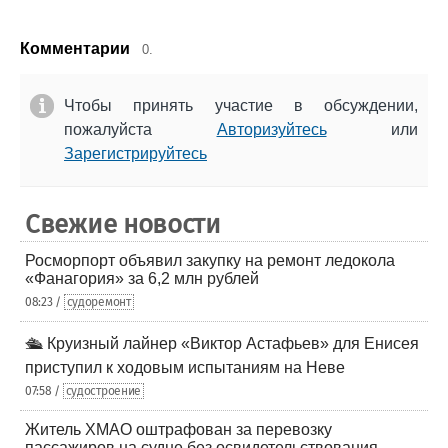
Комментарии
0.
Чтобы принять участие в обсуждении,
пожалуйста
Авторизуйтесь
или
Зарегистрируйтесь
Свежие новости
Росморпорт объявил закупку на ремонт ледокола
«Фанагория» за 6,2 млн рублей
08:23 /
судоремонт
🛳️ Круизный лайнер «Виктор Астафьев» для Енисея
приступил к ходовым испытаниям на Неве
07:58 /
судостроение
Житель ХМАО оштрафован за перевозку
пассажиров на судне без освидетельствования