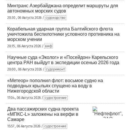
Минтранс Азербайджана определит маршруты для
автономных морских судов
20:30 , 06 Августа 2026 /
судоходство
Корабельная ударная группа Балтийского флота
уничтожила беспилотники условного противника на
морском учении
20:15 , 06 Августа 2026 /
вмф
Научные суда «Эколог» и «Посейдон» Карельского
центра РАН выйдут в экспедиции осенью 2026 года
20:00 , 06 Августа 2026 /
судоремонт
«Метеор» пополнил флот: восьмое судно на
подводных крыльях спущено на воду в
Нижегородской области
17:04 , 06 Августа 2026 /
судостроение
Два пассажирских судна проекта
«МПКС-L» заложены на верфи в
Самаре
15:57 , 06 Августа 2026 /
судостроение