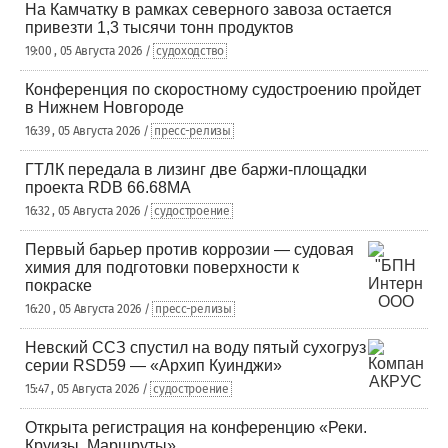
На Камчатку в рамках северного завоза остается
привезти 1,3 тысячи тонн продуктов
19:00 , 05 Августа 2026 /
судоходство
Конференция по скоростному судостроению пройдет
в Нижнем Новгороде
16:39 , 05 Августа 2026 /
пресс-релизы
ГТЛК передала в лизинг две баржи-площадки
проекта RDB 66.68МА
16:32 , 05 Августа 2026 /
судостроение
Первый барьер против коррозии — судовая
химия для подготовки поверхности к
покраске
16:20 , 05 Августа 2026 /
пресс-релизы
Невский ССЗ спустил на воду пятый сухогруз
серии RSD59 — «Архип Куинджи»
15:47 , 05 Августа 2026 /
судостроение
Открыта регистрация на конференцию «Реки.
Круизы. Маршруты»