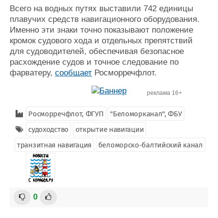
Всего на водных путях выставили 742 единицы
Журнал
плавучих средств навигационного оборудования.
Реклама
Именно эти знаки точно показывают положение
кромок судового хода и отдельных препятствий
Конференции
Флот
для судоводителей, обеспечивая безопасное
расхождение судов и точное следование по
Выставки и семинары
Галерея флота
фарватеру,
сообщает
Росморречфлот.
Личности
Форум
Словарь
Отзывы
реклама 16+
Все службы
Росморречфлот, ФГУП
"Беломорканал", ФБУ
судоходство
открытие навигации
транзитная навигация
беломорско-балтийский канал
0