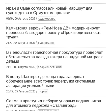
Иран и Оман согласовали новый маршрут для
судоходства в Ормузском проливе
06:19 , 06 Августа 2026 /
судоходство
Камчатская верфь «Рем-Нова ДВ» модернизирует
процессы благодаря проекту «Производительность
труда»
21:22 , 05 Августа 2026 /
судоремонт
В Ленобласти транспортная прокуратура проверяет
обстоятельства наезда катера на надувной матрас с
детьми
21:15 , 05 Августа 2026 /
аварийность и чп
В порту Шахтерск до конца года завершат
оборудование всех точек перегрузки системами
аспирации угольной пыли
20:45 , 05 Августа 2026 /
порты
Севмаш приступил к сборке упорных подшипников
для атомного ледокола «Сталинград»