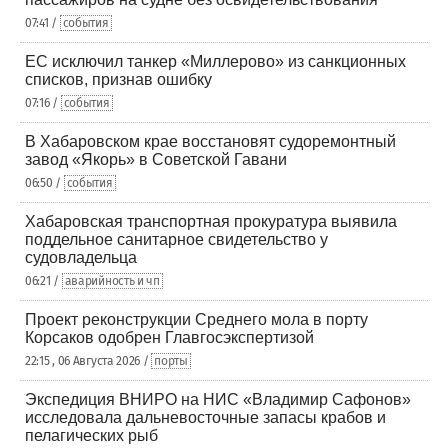
07:41 /
события
ЕС исключил танкер «Миллерово» из санкционных
списков, признав ошибку
07:16 /
события
В Хабаровском крае восстановят судоремонтный
завод «Якорь» в Советской Гавани
06:50 /
события
Хабаровская транспортная прокуратура выявила
поддельное санитарное свидетельство у
судовладельца
06:21 /
аварийность и чп
Проект реконструкции Среднего мола в порту
Корсаков одобрен Главгосэкспертизой
22:15 , 06 Августа 2026 /
порты
Экспедиция ВНИРО на НИС «Владимир Сафонов»
исследовала дальневосточные запасы крабов и
пелагических рыб