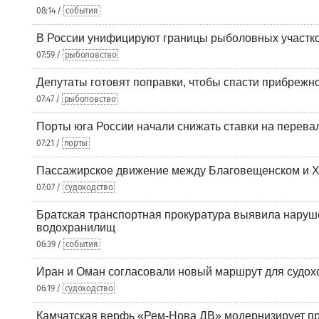
08:14 /
события
В России унифицируют границы рыболовных участк
07:59 /
рыболовство
Депутаты готовят поправки, чтобы спасти прибрежн
07:47 /
рыболовство
Порты юга России начали снижать ставки на перевал
07:21 /
порты
Пассажирское движение между Благовещенском и Х
07:07 /
судоходство
Братская транспортная прокуратура выявила наруш
водохранилищ
06:39 /
события
Иран и Оман согласовали новый маршрут для судох
06:19 /
судоходство
Камчатская верфь «Рем-Нова ДВ» модернизирует пр