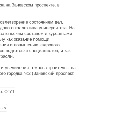
за на Заневском проспекте, в
овлетворение состоянием дел,
дового коллектива университета. На
вательским составом и курсантами
ачу как оказание помощи
ания и повышению кадрового
в подготовки специалистов, и как
трасли.
ти увеличения темпов строительства
ого городка №2 (Заневский проспект,
ва, ФГУП
нко