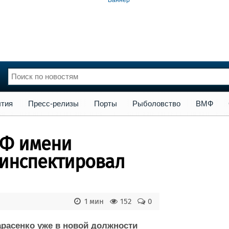
сс-релизы
Порты
Рыболовство
ВМФ
Образование
Яхт
тия
Пресс-релизы
Порты
Рыболовство
ВМФ
нции
Флот
и и семинары
Галерея флота
РФ имени
и
Форум
Отзывы
инспектировал
Все службы
1 мин
152
0
расенко уже в новой должности