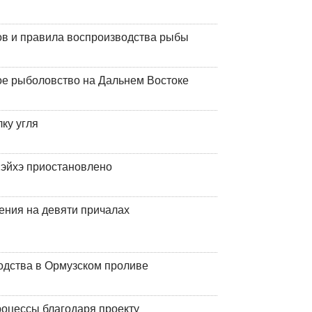
ов и правила воспроизводства рыбы
ое рыболовство на Дальнем Востоке
ку угля
эйхэ приостановлено
ения на девяти причалах
одства в Ормузском проливе
оцессы благодаря проекту