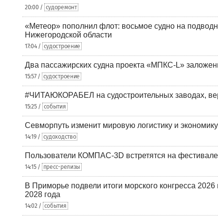
20:00 /
судоремонт
«Метеор» пополнил флот: восьмое судно на подводн
Нижегородской области
17:04 /
судостроение
Два пассажирских судна проекта «МПКС-L» заложе
15:57 /
судостроение
#ЧИТАЮКОРАБЕЛ на судостроительных заводах, вер
15:25 /
события
Севморпуть изменит мировую логистику и экономик
14:19 /
судоходство
Пользователи КОМПАС-3D встретятся на фестивале
14:15 /
пресс-релизы
В Приморье подвели итоги морского конгресса 2026 
2028 года
14:02 /
события