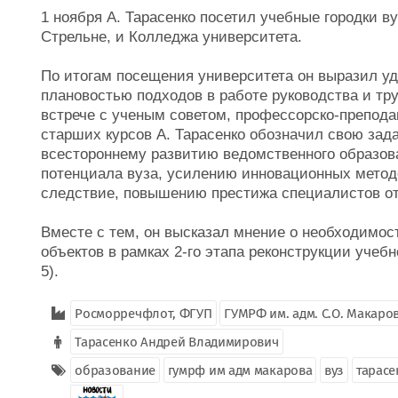
1 ноября А. Тарасенко посетил учебные городки ву
Стрельне, и Колледжа университета.
По итогам посещения университета он выразил уд
плановостью подходов в работе руководства и тру
встрече с ученым советом, профессорско-препода
старших курсов А. Тарасенко обозначил свою зад
всестороннему развитию ведомственного образов
потенциала вуза, усилению инновационных методо
следствие, повышению престижа специалистов о
Вместе с тем, он высказал мнение о необходимос
объектов в рамках 2-го этапа реконструкции учебн
5).
Росморречфлот, ФГУП
ГУМРФ им. адм. С.О. Макаро
Тарасенко Андрей Владимирович
образование
гумрф им адм макарова
вуз
тарасе