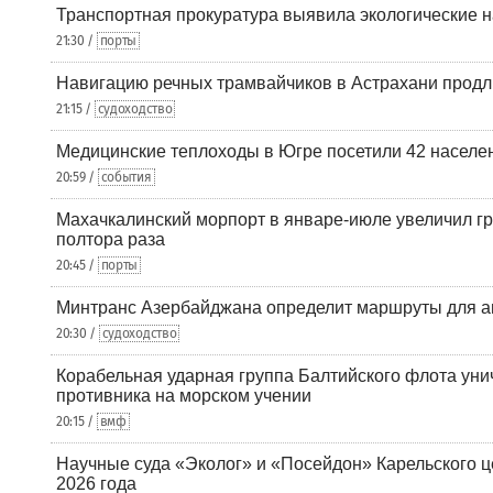
Транспортная прокуратура выявила экологические 
21:30 /
порты
Навигацию речных трамвайчиков в Астрахани продл
21:15 /
судоходство
Медицинские теплоходы в Югре посетили 42 населен
20:59 /
события
Махачкалинский морпорт в январе-июле увеличил гр
полтора раза
20:45 /
порты
Минтранс Азербайджана определит маршруты для а
20:30 /
судоходство
Корабельная ударная группа Балтийского флота уни
противника на морском учении
20:15 /
вмф
Научные суда «Эколог» и «Посейдон» Карельского 
2026 года