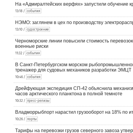
На «Адмиралтейских верфях» запустили обучение к
13:18 /
события
НЭМО: заглянем в цех по производству электрорасп
13:10 /
судостроение
Черноморские линии повысили стоимость перевозок
военные риски
11:32 /
события
В Санкт-Петербургском морском рыбопромышленно
тренажер для судовых механиков разработки ЭМЦТ
10:46 /
события
Дрейфующая экспедиция СП-42 объяснила механизм
часов арктического планктона в полной темноте
10:32 /
пресс-релизы
Владморрыбпорт нарастил грузооборот на 18% по ит
10:26 /
порты
Тарифы на перевозки грузов северного завоза утве