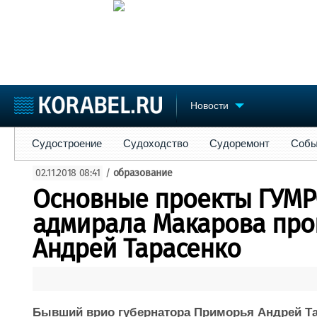
Новости
Судостроение
Судоходство
Судоремонт
События
Пре
Судостроение
Судоходство
Судоремонт
Собы
Судостроение
Торговая площадка
Конфере
02.11.2018 08:41
/
образование
Пульс
Доска объявлений
Выставк
Основные проекты ГУМ
Новости
Продажа флота
Личност
Компании
Оборудование
Словарь
адмирала Макарова про
Репутация
Изделия
Андрей Тарасенко
Работа
Материалы
Крюинг
Услуги
Журнал
Реклама
Бывший врио губернатора Приморья Андрей Та