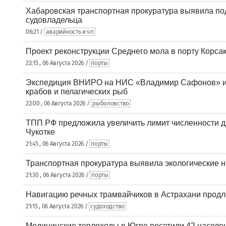
Хабаровская транспортная прокуратура выявила по
судовладельца
06:21 /
аварийность и чп
Проект реконструкции Среднего мола в порту Корса
22:15 , 06 Августа 2026 /
порты
Экспедиция ВНИРО на НИС «Владимир Сафонов» и
крабов и пелагических рыб
22:00 , 06 Августа 2026 /
рыболовство
ТПП РФ предложила увеличить лимит численности д
Чукотке
21:45 , 06 Августа 2026 /
порты
Транспортная прокуратура выявила экологические 
21:30 , 06 Августа 2026 /
порты
Навигацию речных трамвайчиков в Астрахани продл
21:15 , 06 Августа 2026 /
судоходство
Медицинские теплоходы в Югре посетили 42 населен