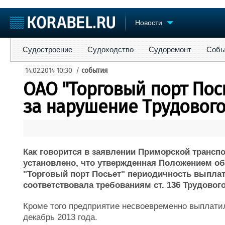
Новости
Судостроение
Судоходство
Судоремонт
События
Пре
Судостроение
Судоходство
Судоремонт
Собы
Судостроение
Торговая площадка
Конфере
14.02.2014 10:30
/
события
Пульс
Доска объявлений
Выставк
ОАО "Торговый порт Пос
Новости
Продажа флота
Личност
Компании
Оборудование
Словарь
за нарушение Трудового
Репутация
Изделия
Работа
Материалы
Крюинг
Услуги
Журнал
Как говорится в заявлении Приморской транспо
Реклама
установлено, что утвержденная Положением об
"Торговый порт Посьет" периодичность выпла
соответствовала требованиям ст. 136 Трудовог
Кроме того предприятие несвоевременно выплати
декабрь 2013 года.