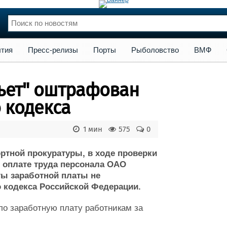
сс-релизы
Порты
Рыболовство
ВМФ
Образование
Яхт
тия
Пресс-релизы
Порты
Рыболовство
ВМФ
нции
Флот
и и семинары
Галерея флота
ьет" оштрафован
и
Форум
Отзывы
 кодекса
Все службы
1 мин
575
0
ртной прокуратуры, в ходе проверки
 оплате труда персонала ОАО
ты заработной платы не
о кодекса Российской Федерации.
ло заработную плату работникам за