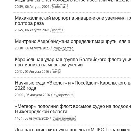
20:59 , 06 Августа 2026 /
события
Махачкалинский морпорт в январе-июле увеличил гр
полтора раза
20:45 , 06 Августа 2026 /
порты
Минтранс Азербайджана определит маршруты для а
20:30 , 06 Августа 2026 /
судоходство
Корабельная ударная группа Балтийского флота уни
противника на морском учении
20:15 , 06 Августа 2026 /
вмф
Научные суда «Эколог» и «Посейдон» Карельского 
2026 года
20:00 , 06 Августа 2026 /
судоремонт
«Метеор» пополнил флот: восьмое судно на подводн
Нижегородской области
17:04 , 06 Августа 2026 /
судостроение
Два пассажирских судна проекта «МПКС-L» заложе