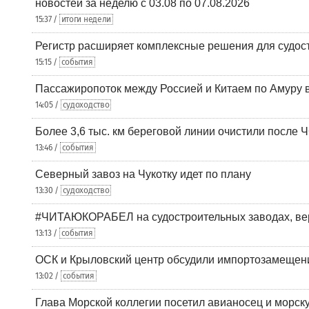
новостей за неделю с 03.08 по 07.08.2026
15:37 /
итоги недели
Регистр расширяет комплексные решения для судо
15:15 /
события
Пассажиропоток между Россией и Китаем по Амуру 
14:05 /
судоходство
Более 3,6 тыс. км береговой линии очистили после 
13:46 /
события
Северный завоз на Чукотку идет по плану
13:30 /
судоходство
#ЧИТАЮКОРАБЕЛ на судостроительных заводах, вер
13:13 /
события
ОСК и Крыловский центр обсудили импортозамещен
13:02 /
события
Глава Морской коллегии посетил авианосец и морс