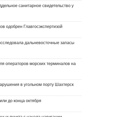
ддельное санитарное свидетельство у
ков одобрен Главгосэкспертизой
сследовала дальневосточные запасы
ля операторов морских терминалов на
нарушения в угольном порту Шахтерск
или до конца октября
ных пункта с начала навигации