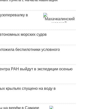
узоперевалку в
втономных морских судов
чтожила беспилотники условного
центра РАН выйдут в экспедиции осенью
ых крыльях спущено на воду в
ны на верфи в Самаре