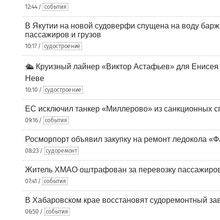
12:44 /
события
В Якутии на новой судоверфи спущена на воду барж
пассажиров и грузов
10:17 /
судостроение
🛳️ Круизный лайнер «Виктор Астафьев» для Енисея
Неве
10:10 /
судостроение
ЕС исключил танкер «Миллерово» из санкционных с
09:16 /
события
Росморпорт объявил закупку на ремонт ледокола «Ф
08:23 /
судоремонт
Житель ХМАО оштрафован за перевозку пассажиров 
07:41 /
события
В Хабаровском крае восстановят судоремонтный за
06:50 /
события