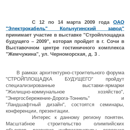
Новости
Продажа флота
Компании
Оборудование
Репутация
Изделия
Работа
Материалы
C 12 по 14 марта 2009 года
ОАО
Крюинг
Услуги
"Электрокабель" Кольчугинский завод"
принимает участие в выставке "Стройплощадка
Журнал
будущего – 2009", которая пройдет в г. Сочи в
Реклама
Выставочном центре гостиничного комплекса
"Жемчужина", ул. Черноморская, д. 3 .
Конференции
Флот
Выставки и семинары
Галерея флота
В рамках архитектурно-строительного форума
Личности
Форум
"СТРОЙПЛОЩАДКА БУДУЩЕГО" пройдут
Словарь
Отзывы
специализированные выставки-ярмарки
Все службы
"Жилищно-коммунальное хозяйство",
"Энергосбережение-Дорога-Тоннель" и
"Ландшафтный дизайн", состоятся семинары,
конференции, презентации.
Интерес к данному региону понятен.
Масштабное строительство олимпийских