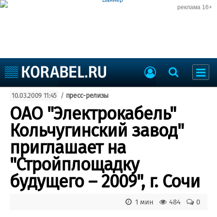
реклама 16+
Судостроение
10.03.2009 11:45
/
пресс-релизы
Судоходство
Судоремонт
ОАО "Электрокабель"
События
Пресс-релизы
Кольчугинский завод"
Порты
Рыболовство
приглашает на
ВМФ
Образование
"Стройплощадку
Яхты и катера
Еще
будущего – 2009", г. Сочи
Судостроение
Торговая площадка
1 мин
484
0
Пульс
Доска объявлений