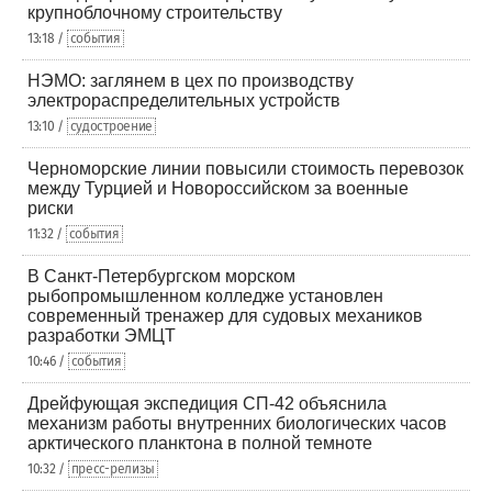
крупноблочному строительству
13:18 /
события
НЭМО: заглянем в цех по производству
электрораспределительных устройств
13:10 /
судостроение
Черноморские линии повысили стоимость перевозок
между Турцией и Новороссийском за военные
риски
11:32 /
события
В Санкт-Петербургском морском
рыбопромышленном колледже установлен
современный тренажер для судовых механиков
разработки ЭМЦТ
10:46 /
события
Дрейфующая экспедиция СП-42 объяснила
механизм работы внутренних биологических часов
арктического планктона в полной темноте
10:32 /
пресс-релизы