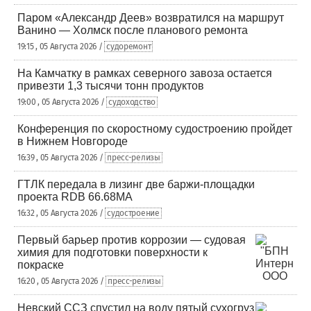
Паром «Александр Деев» возвратился на маршрут
Ванино — Холмск после планового ремонта
19:15 , 05 Августа 2026 /
судоремонт
На Камчатку в рамках северного завоза остается
привезти 1,3 тысячи тонн продуктов
19:00 , 05 Августа 2026 /
судоходство
Конференция по скоростному судостроению пройдет
в Нижнем Новгороде
16:39 , 05 Августа 2026 /
пресс-релизы
ГТЛК передала в лизинг две баржи-площадки
проекта RDB 66.68МА
16:32 , 05 Августа 2026 /
судостроение
Первый барьер против коррозии — судовая
химия для подготовки поверхности к
покраске
16:20 , 05 Августа 2026 /
пресс-релизы
Невский ССЗ спустил на воду пятый сухогруз