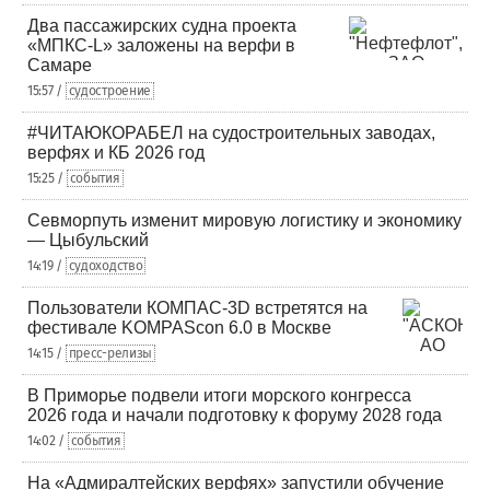
Два пассажирских судна проекта
«МПКС-L» заложены на верфи в
Самаре
15:57 /
судостроение
#ЧИТАЮКОРАБЕЛ на судостроительных заводах,
верфях и КБ 2026 год
15:25 /
события
Севморпуть изменит мировую логистику и экономику
— Цыбульский
14:19 /
судоходство
Пользователи КОМПАС-3D встретятся на
фестивале KOMPAScon 6.0 в Москве
14:15 /
пресс-релизы
В Приморье подвели итоги морского конгресса
2026 года и начали подготовку к форуму 2028 года
14:02 /
события
На «Адмиралтейских верфях» запустили обучение