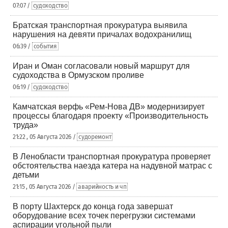
07:07 /
судоходство
Братская транспортная прокуратура выявила
нарушения на девяти причалах водохранилищ
06:39 /
события
Иран и Оман согласовали новый маршрут для
судоходства в Ормузском проливе
06:19 /
судоходство
Камчатская верфь «Рем-Нова ДВ» модернизирует
процессы благодаря проекту «Производительность
труда»
21:22 , 05 Августа 2026 /
судоремонт
В Ленобласти транспортная прокуратура проверяет
обстоятельства наезда катера на надувной матрас с
детьми
21:15 , 05 Августа 2026 /
аварийность и чп
В порту Шахтерск до конца года завершат
оборудование всех точек перегрузки системами
аспирации угольной пыли