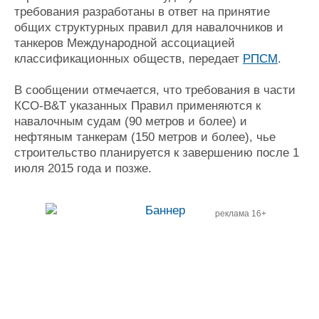
требования разработаны в ответ на принятие
Журнал
общих структурных правил для навалочников и
Реклама
танкеров Международной ассоциацией
классификационных обществ, передает
РПСМ
.
Конференции
Флот
В сообщении отмечается, что требования в части
Выставки и семинары
Галерея флота
КСО-B&T указанных Правил применяются к
Личности
Форум
навалочным судам (90 метров и более) и
Словарь
Отзывы
нефтяным танкерам (150 метров и более), чье
Все службы
строительство планируется к завершению после 1
июля 2015 года и позже.
реклама 16+