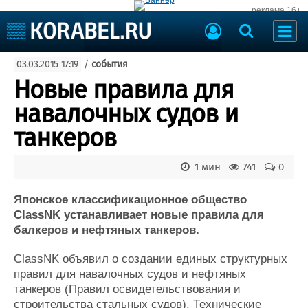
реклама 16+
Судостроение
03.03.2015 17:19
/
события
Судоходство
Судоремонт
Новые правила для
События
Пресс-релизы
навалочных судов и
Порты
Рыболовство
танкеров
ВМФ
Образование
Яхты и катера
1 мин
741
0
Еще
Японское классификационное общество
Судостроение
Торговая площадка
ClassNK устанавливает новые правила для
Пульс
Доска объявлений
балкеров и нефтяных танкеров.
Новости
Продажа флота
Компании
Оборудование
ClassNK объявил о создании единых структурных
Репутация
Изделия
правил для навалочных судов и нефтяных
Работа
Материалы
танкеров (Правил освидетельствования и
Крюинг
Услуги
строительства стальных судов). Технические