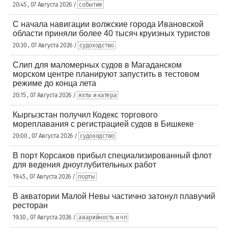
20:45 , 07 Августа 2026 /
события
С начала навигации волжские города Ивановской
области приняли более 40 тысяч круизных туристов
20:30 , 07 Августа 2026 /
судоходство
Слип для маломерных судов в Магаданском
морском центре планируют запустить в тестовом
режиме до конца лета
20:15 , 07 Августа 2026 /
яхты и катера
Кыргызстан получил Кодекс торгового
мореплавания с регистрацией судов в Бишкеке
20:00 , 07 Августа 2026 /
судоходство
В порт Корсаков прибыл специализированный флот
для ведения дноуглубительных работ
19:45 , 07 Августа 2026 /
порты
В акватории Малой Невы частично затонул плавучий
ресторан
19:30 , 07 Августа 2026 /
аварийность и чп