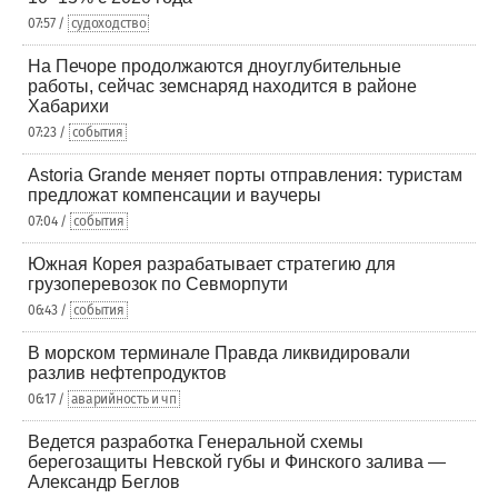
07:57 /
судоходство
На Печоре продолжаются дноуглубительные
работы, сейчас земснаряд находится в районе
Хабарихи
07:23 /
события
Astoria Grande меняет порты отправления: туристам
предложат компенсации и ваучеры
07:04 /
события
Южная Корея разрабатывает стратегию для
грузоперевозок по Севморпути
06:43 /
события
В морском терминале Правда ликвидировали
разлив нефтепродуктов
06:17 /
аварийность и чп
Ведется разработка Генеральной схемы
берегозащиты Невской губы и Финского залива —
Александр Беглов