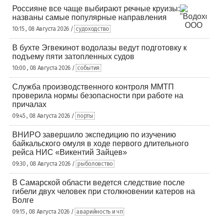
Россияне все чаще выбирают речные круизы:
названы самые популярные направления
10:15 , 08 Августа 2026 /
судоходство
В бухте Эгвекинот водолазы ведут подготовку к
подъему пяти затопленных судов
10:00 , 08 Августа 2026 /
события
Служба производственного контроля ММТП
проверила нормы безопасности при работе на
причалах
09:45 , 08 Августа 2026 /
порты
ВНИРО завершило экспедицию по изучению
байкальского омуля в ходе первого длительного
рейса НИС «Викентий Зайцев»
09:30 , 08 Августа 2026 /
рыболовство
В Самарской области ведется следствие после
гибели двух человек при столкновении катеров на
Волге
09:15 , 08 Августа 2026 /
аварийность и чп