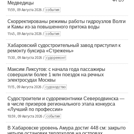
Медведицы
11:59 , 09 Августа 2026 /
события
Скорректированы режимы работы гидроузлов Волги
и Камы из-за повышенного притока воды
11:45 , 09 Августа 2026 /
события
Хабаровский судостроительный завод приступил к
ремонту буксира «Стрежень»
11:30 , 09 Августа 2026 /
судоремонт
Максим Ликсутов: с начала года пассажиры
совершили более 1 млн поездок на речных
электросудах Москвы
11:15 , 09 Августа 2026 /
судоходство
Судостроители и судоремонтники Северодвинска —
в числе призеров регионального этапа конкурса
«Лучший по профессии»
10:59 , 09 Августа 2026 /
события
В Хабаровске уровень Амура достиг 448 см: закрыто
четыре остановки теплоходов на островах