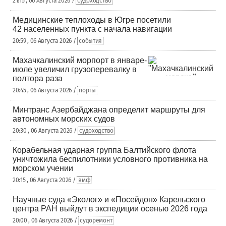
21:15 , 06 Августа 2026 /
судоходство
Медицинские теплоходы в Югре посетили
42 населенных пункта с начала навигации
20:59 , 06 Августа 2026 /
события
Махачкалинский морпорт в январе-
июле увеличил грузоперевалку в
полтора раза
20:45 , 06 Августа 2026 /
порты
Минтранс Азербайджана определит маршруты для
автономных морских судов
20:30 , 06 Августа 2026 /
судоходство
Корабельная ударная группа Балтийского флота
уничтожила беспилотники условного противника на
морском учении
20:15 , 06 Августа 2026 /
вмф
Научные суда «Эколог» и «Посейдон» Карельского
центра РАН выйдут в экспедиции осенью 2026 года
20:00 , 06 Августа 2026 /
судоремонт