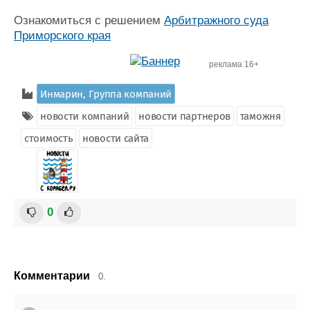
Журнал
Ознакомиться с решением
Арбитражного суда
Реклама
Приморского края
реклама 16+
Конференции
Флот
Выставки и семинары
Галерея флота
Инмарин, Группа компаний
Личности
Форум
новости компаний
новости партнеров
таможня
Словарь
Отзывы
Все службы
стоимость
новости сайта
0
Комментарии
0.