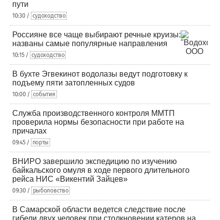
пути
10:30 /
судоходство
Россияне все чаще выбирают речные круизы:
названы самые популярные направления
10:15 /
судоходство
В бухте Эгвекинот водолазы ведут подготовку к
подъему пяти затопленных судов
10:00 /
события
Служба производственного контроля ММТП
проверила нормы безопасности при работе на
причалах
09:45 /
порты
ВНИРО завершило экспедицию по изучению
байкальского омуля в ходе первого длительного
рейса НИС «Викентий Зайцев»
09:30 /
рыболовство
В Самарской области ведется следствие после
гибели двух человек при столкновении катеров на