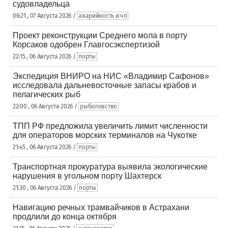
судовладельца
06:21 , 07 Августа 2026 /
аварийность и чп
Проект реконструкции Среднего мола в порту
Корсаков одобрен Главгосэкспертизой
22:15 , 06 Августа 2026 /
порты
Экспедиция ВНИРО на НИС «Владимир Сафонов»
исследовала дальневосточные запасы крабов и
пелагических рыб
22:00 , 06 Августа 2026 /
рыболовство
ТПП РФ предложила увеличить лимит численности
для операторов морских терминалов на Чукотке
21:45 , 06 Августа 2026 /
порты
Транспортная прокуратура выявила экологические
нарушения в угольном порту Шахтерск
21:30 , 06 Августа 2026 /
порты
Навигацию речных трамвайчиков в Астрахани
продлили до конца октября