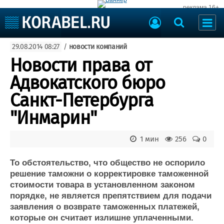
реклама 16+
Судостроение
29.08.2014 08:27
/
новости компаний
Судоходство
Судоремонт
Новости права от
События
Пресс-релизы
Адвокатского бюро
Порты
Рыболовство
Санкт-Петербурга
ВМФ
Образование
"Инмарин"
Яхты и катера
Еще
1 мин
256
0
Судостроение
Торговая площадка
Пульс
Доска объявлений
То обстоятельство, что общество не оспорило
Новости
Продажа флота
решение таможни о корректировке таможенной
стоимости товара в установленном законом
Компании
Оборудование
порядке, не является препятствием для подачи
Репутация
Изделия
заявления о возврате таможенных платежей,
Работа
Материалы
которые он считает излишне уплаченными.
Крюинг
Услуги