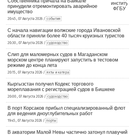
Собственника причала на Байкале
принудили отремонтировать аварийное
имущество
20:45 , 07 Августа 2026 /
события
С начала навигации волжские города Ивановской
области приняли более 40 тысяч круизных туристов
20:30 , 07 Августа 2026 /
судоходство
Слип для маломерных судов в Магаданском
морском центре планируют запустить в тестовом
режиме до конца лета
20:15 , 07 Августа 2026 /
яхты и катера
Кыргызстан получил Кодекс торгового
мореплавания с регистрацией судов в Бишкеке
20:00 , 07 Августа 2026 /
судоходство
В порт Корсаков прибыл специализированный флот
для ведения дноуглубительных работ
19:45 , 07 Августа 2026 /
порты
В акватории Малой Невы частично затонул плавучий