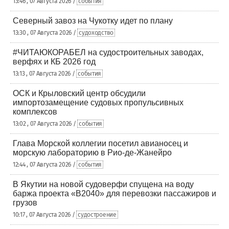
13:46 , 07 Августа 2026 /
события
Северный завоз на Чукотку идет по плану
13:30 , 07 Августа 2026 /
судоходство
#ЧИТАЮКОРАБЕЛ на судостроительных заводах,
верфях и КБ 2026 год
13:13 , 07 Августа 2026 /
события
ОСК и Крыловский центр обсудили
импортозамещение судовых пропульсивных
комплексов
13:02 , 07 Августа 2026 /
события
Глава Морской коллегии посетил авианосец и
морскую лабораторию в Рио-де-Жанейро
12:44 , 07 Августа 2026 /
события
В Якутии на новой судоверфи спущена на воду
баржа проекта «В2040» для перевозки пассажиров и
грузов
10:17 , 07 Августа 2026 /
судостроение