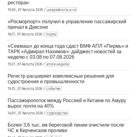
ресторан
19:30 , 07 Августа 2026 /
аварийность и чп
«Росморпорт» получил в управление пассажирский
причал в Диксоне
16:17 , 07 Августа 2026 /
порты
«Севмаш» до конца года сдаст ВМФ АПЛ «Пермь» и
ТАРК «Адмирал Нахимов»: дайджест новостей за
неделю с 03.08 по 07.08.2026
15:37 , 07 Августа 2026 /
итоги недели
Регистр расширяет комплексные решения для
судостроения и промышленности
15:15 , 07 Августа 2026 /
события
Пассажиропоток между Россией и Китаем по Амуру
вырос почти на 40%
14:05 , 07 Августа 2026 /
судоходство
Более 3,6 тыс. км береговой линии очистили после
ЧС в Керченском проливе