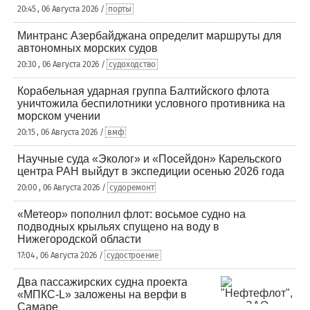
20:45 , 06 Августа 2026 /
порты
Минтранс Азербайджана определит маршруты для
автономных морских судов
20:30 , 06 Августа 2026 /
судоходство
Корабельная ударная группа Балтийского флота
уничтожила беспилотники условного противника на
морском учении
20:15 , 06 Августа 2026 /
вмф
Научные суда «Эколог» и «Посейдон» Карельского
центра РАН выйдут в экспедиции осенью 2026 года
20:00 , 06 Августа 2026 /
судоремонт
«Метеор» пополнил флот: восьмое судно на
подводных крыльях спущено на воду в
Нижегородской области
17:04 , 06 Августа 2026 /
судостроение
Два пассажирских судна проекта
«МПКС-L» заложены на верфи в
Самаре