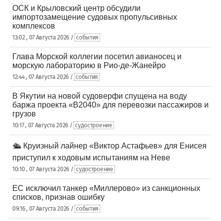
ОСК и Крыловский центр обсудили
импортозамещение судовых пропульсивных
комплексов
13:02 , 07 Августа 2026 /
события
Глава Морской коллегии посетил авианосец и
морскую лабораторию в Рио-де-Жанейро
12:44 , 07 Августа 2026 /
события
В Якутии на новой судоверфи спущена на воду
баржа проекта «В2040» для перевозки пассажиров и
грузов
10:17 , 07 Августа 2026 /
судостроение
🛳️ Круизный лайнер «Виктор Астафьев» для Енисея
приступил к ходовым испытаниям на Неве
10:10 , 07 Августа 2026 /
судостроение
ЕС исключил танкер «Миллерово» из санкционных
списков, признав ошибку
09:16 , 07 Августа 2026 /
события