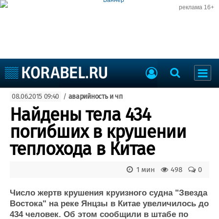
реклама 16+
Судостроение
08.06.2015 09:40
/
аварийность и чп
Судоходство
Судоремонт
Найдены тела 434
События
Пресс-релизы
погибших в крушении
Порты
Рыболовство
теплохода в Китае
ВМФ
Образование
Яхты и катера
1 мин
498
0
Еще
Число жертв крушения круизного судна "Звезда
Судостроение
Торговая площадка
Востока" на реке Янцзы в Китае увеличилось до
Пульс
Доска объявлений
434 человек. Об этом сообщили в штабе по