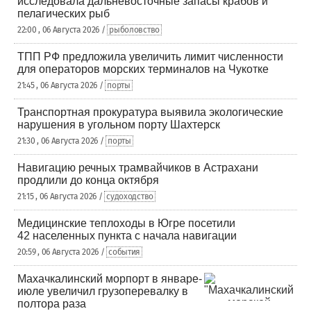
исследовала дальневосточные запасы крабов и
пелагических рыб
22:00 , 06 Августа 2026 /
рыболовство
ТПП РФ предложила увеличить лимит численности
для операторов морских терминалов на Чукотке
21:45 , 06 Августа 2026 /
порты
Транспортная прокуратура выявила экологические
нарушения в угольном порту Шахтерск
21:30 , 06 Августа 2026 /
порты
Навигацию речных трамвайчиков в Астрахани
продлили до конца октября
21:15 , 06 Августа 2026 /
судоходство
Медицинские теплоходы в Югре посетили
42 населенных пункта с начала навигации
20:59 , 06 Августа 2026 /
события
Махачкалинский морпорт в январе-
июле увеличил грузоперевалку в
полтора раза