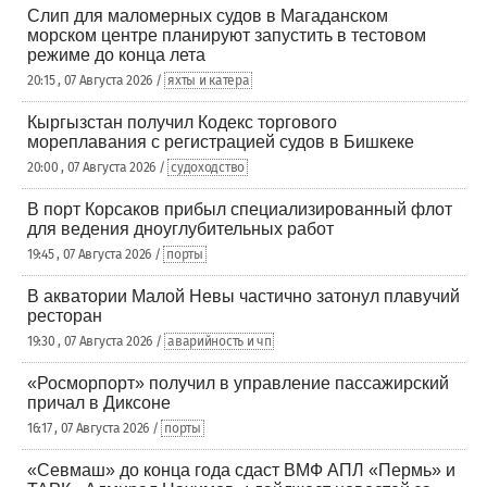
Слип для маломерных судов в Магаданском
морском центре планируют запустить в тестовом
режиме до конца лета
20:15 , 07 Августа 2026 /
яхты и катера
Кыргызстан получил Кодекс торгового
мореплавания с регистрацией судов в Бишкеке
20:00 , 07 Августа 2026 /
судоходство
В порт Корсаков прибыл специализированный флот
для ведения дноуглубительных работ
19:45 , 07 Августа 2026 /
порты
В акватории Малой Невы частично затонул плавучий
ресторан
19:30 , 07 Августа 2026 /
аварийность и чп
«Росморпорт» получил в управление пассажирский
причал в Диксоне
16:17 , 07 Августа 2026 /
порты
«Севмаш» до конца года сдаст ВМФ АПЛ «Пермь» и