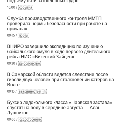
подъему пяти затопленных судов
10:00 /
события
Служба производственного контроля ММТП
проверила нормы безопасности при работе на
причалах
09:45 /
порты
ВНИРО завершило экспедицию по изучению
байкальского омуля в ходе первого длительного
рейса НИС «Викентий Зайцев»
09:30 /
рыболовство
В Самарской области ведется следствие после
гибели двух человек при столкновении катеров на
Волге
09:15 /
аварийность и чп
Буксир ледокольного класса «Нарвская застава»
спустят на воду в середине августа — Алан
Лушников
09:00 /
судостроение