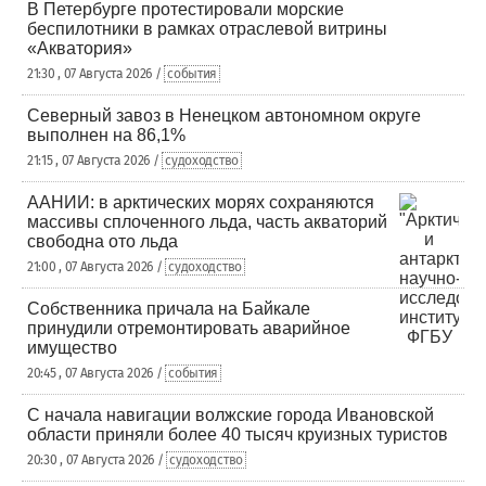
В Петербурге протестировали морские
беспилотники в рамках отраслевой витрины
«Акватория»
21:30 , 07 Августа 2026 /
события
Северный завоз в Ненецком автономном округе
выполнен на 86,1%
21:15 , 07 Августа 2026 /
судоходство
ААНИИ: в арктических морях сохраняются
массивы сплоченного льда, часть акваторий
свободна ото льда
21:00 , 07 Августа 2026 /
судоходство
Собственника причала на Байкале
принудили отремонтировать аварийное
имущество
20:45 , 07 Августа 2026 /
события
С начала навигации волжские города Ивановской
области приняли более 40 тысяч круизных туристов
20:30 , 07 Августа 2026 /
судоходство