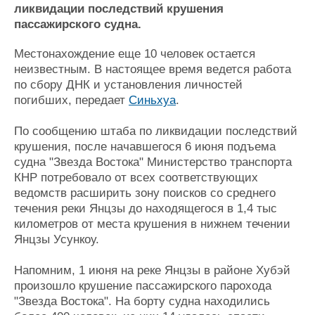
Новости
Продажа флота
ликвидации последствий крушения
Компании
Оборудование
пассажирского судна.
Репутация
Изделия
Работа
Материалы
Местонахождение еще 10 человек остается
Крюинг
Услуги
неизвестным. В настоящее время ведется работа
по сбору ДНК и установления личностей
Журнал
погибших, передает
Синьхуа
.
Реклама
По сообщению штаба по ликвидации последствий
Конференции
Флот
крушения, после начавшегося 6 июня подъема
судна "Звезда Востока" Министерство транспорта
Выставки и семинары
Галерея флота
КНР потребовало от всех соответствующих
Личности
Форум
ведомств расширить зону поисков со среднего
Словарь
Отзывы
течения реки Янцзы до находящегося в 1,4 тыс
Все службы
километров от места крушения в нижнем течении
Янцзы Усункоу.
Напомним, 1 июня на реке Янцзы в районе Хубэй
произошло крушение пассажирского парохода
"Звезда Востока". На борту судна находились