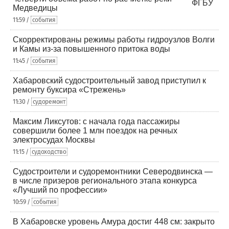
Медведицы
11:59 /
события
Скорректированы режимы работы гидроузлов Волги
и Камы из-за повышенного притока воды
11:45 /
события
Хабаровский судостроительный завод приступил к
ремонту буксира «Стрежень»
11:30 /
судоремонт
Максим Ликсутов: с начала года пассажиры
совершили более 1 млн поездок на речных
электросудах Москвы
11:15 /
судоходство
Судостроители и судоремонтники Северодвинска —
в числе призеров регионального этапа конкурса
«Лучший по профессии»
10:59 /
события
В Хабаровске уровень Амура достиг 448 см: закрыто