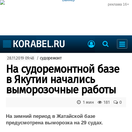
реклама 16+
Судостроение
28.11.2019 09:48
/
судоремонт
Судоходство
Судоремонт
На судоремонтной базе
События
Пресс-релизы
в Якутии начались
Порты
Рыболовство
выморозочные работы
ВМФ
Образование
Яхты и катера
1 мин
181
0
Еще
На зимний период в Жатайской базе
Судостроение
Торговая площадка
предусмотрена выморозка на 29 судах.
Пульс
Доска объявлений