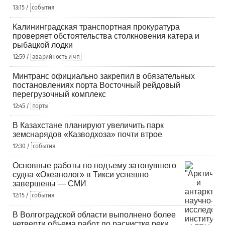
13:15 /
события
Калининградская транспортная прокуратура
проверяет обстоятельства столкновения катера и
рыбацкой лодки
12:59 /
аварийность и чп
Минтранс официально закрепил в обязательных
постановлениях порта Восточный рейдовый
перегрузочный комплекс
12:45 /
порты
В Казахстане планируют увеличить парк
земснарядов «Казводхоза» почти втрое
12:30 /
события
Основные работы по подъему затонувшего
судна «Океанолог» в Тикси успешно
завершены — СМИ
12:15 /
события
В Волгоградской области выполнено более
четверти объема работ по расчистке реки