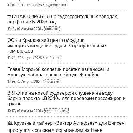
13:30 , 07 Августа 2026 /
судоходство
#ЧИТАЮКОРАБЕЛ на судостроительных заводах,
верфях и КБ 2026 год
13:13 , 07 Августа 2026 /
события
ОСК и Крыловский центр обсудили
импортозамещение судовых пропульсивных
комплексов
13:02 , 07 Августа 2026 /
события
Глава Морской коллегии посетил авианосец и
морскую лабораторию в Рио-де-Жанейро
12:44 , 07 Августа 2026 /
события
В Якутии на новой судоверфи спущена на воду
баржа проекта «В2040» для перевозки пассажиров и
грузов
10:17 , 07 Августа 2026 /
судостроение
🛳️ Круизный лайнер «Виктор Астафьев» для Енисея
приступил к ходовым испытаниям на Неве