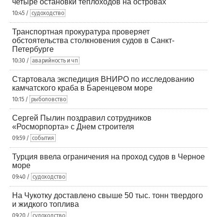
четыре остановки теплоходов на островах
10:45 /
судоходство
Транспортная прокуратура проверяет
обстоятельства столкновения судов в Санкт-
Петербурге
10:30 /
аварийность и чп
Стартовала экспедиция ВНИРО по исследованию
камчатского краба в Баренцевом море
10:15 /
рыболовство
Сергей Пылин поздравил сотрудников
«Росморпорта» с Днем строителя
09:59 /
события
Турция ввела ограничения на проход судов в Черное
море
09:40 /
судоходство
На Чукотку доставлено свыше 50 тыс. тонн твердого
и жидкого топлива
09:20 /
судоходство