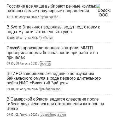
Россияне все чаще выбирают речные круизы:
названы самые популярные направления
10:15 , 08 Августа 2026 /
судоходство
В бухте Эгвекинот водолазы ведут подготовку к
подъему пяти затопленных судов
10:00 , 08 Августа 2026 /
события
Служба производственного контроля ММТП
проверила нормы безопасности при работе на
причалах
09:45 , 08 Августа 2026 /
порты
ВНИРО завершило экспедицию по изучению
байкальского омуля в ходе первого длительного
рейса НИС «Викентий Зайцев»
09:30 , 08 Августа 2026 /
рыболовство
В Самарской области ведется следствие после
гибели двух человек при столкновении катеров на
Волге
09:15 , 08 Августа 2026 /
аварийность и чп