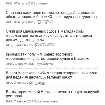
20:45 , 07 Августа 2026 /
события
С начала навигации волжские города Ивановской
области приняли более 40 тысяч круизных туристов
20:30 , 07 Августа 2026 /
судоходство
Слип для маломерных судов в Магаданском
морском центре планируют запустить в тестовом
режиме до конца лета
20:15 , 07 Августа 2026 /
яхты и катера
Кыргызстан получил Кодекс торгового
мореплавания с регистрацией судов в Бишкеке
20:00 , 07 Августа 2026 /
судоходство
В порт Корсаков прибыл специализированный флот
для ведения дноуглубительных работ
19:45 , 07 Августа 2026 /
порты
В акватории Малой Невы частично затонул плавучий
ресторан
19:30 , 07 Августа 2026 /
аварийность и чп