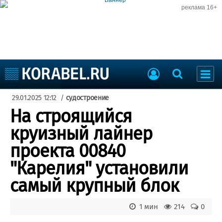
реклама 16+
Судостроение
29.01.2025 12:12
/
судостроение
Судоходство
Судоремонт
На строящийся
События
Пресс-релизы
круизный лайнер
Порты
Рыболовство
проекта 00840
ВМФ
Образование
"Карелия" установили
Яхты и катера
Еще
самый крупный блок
Судостроение
Торговая площадка
1 мин
214
0
Пульс
Доска объявлений