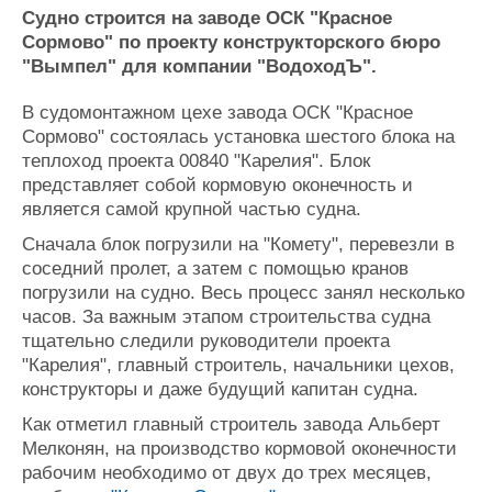
Новости
Продажа флота
Судно строится на заводе ОСК "Красное
Компании
Оборудование
Сормово" по проекту конструкторского бюро
Репутация
Изделия
"Вымпел" для компании "ВодоходЪ".
Работа
Материалы
Крюинг
Услуги
В судомонтажном цехе завода ОСК "Красное
Журнал
Сормово" состоялась установка шестого блока на
Реклама
теплоход проекта 00840 "Карелия". Блок
представляет собой кормовую оконечность и
является самой крупной частью судна.
Конференции
Флот
Сначала блок погрузили на "Комету", перевезли в
Выставки и семинары
Галерея флота
соседний пролет, а затем с помощью кранов
Личности
Форум
погрузили на судно. Весь процесс занял несколько
Словарь
Отзывы
часов. За важным этапом строительства судна
Все службы
тщательно следили руководители проекта
"Карелия", главный строитель, начальники цехов,
конструкторы и даже будущий капитан судна.
Как отметил главный строитель завода Альберт
Мелконян, на производство кормовой оконечности
рабочим необходимо от двух до трех месяцев,