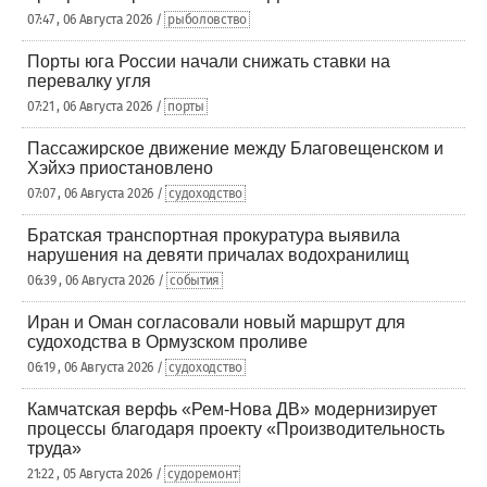
07:47 , 06 Августа 2026 /
рыболовство
Порты юга России начали снижать ставки на
перевалку угля
07:21 , 06 Августа 2026 /
порты
Пассажирское движение между Благовещенском и
Хэйхэ приостановлено
07:07 , 06 Августа 2026 /
судоходство
Братская транспортная прокуратура выявила
нарушения на девяти причалах водохранилищ
06:39 , 06 Августа 2026 /
события
Иран и Оман согласовали новый маршрут для
судоходства в Ормузском проливе
06:19 , 06 Августа 2026 /
судоходство
Камчатская верфь «Рем-Нова ДВ» модернизирует
процессы благодаря проекту «Производительность
труда»
21:22 , 05 Августа 2026 /
судоремонт