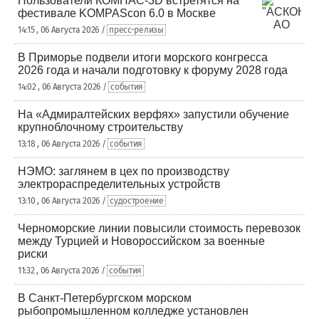
Пользователи КОМПАС-3D встретятся на
фестивале KOMPAScon 6.0 в Москве
14:15 , 06 Августа 2026 /
пресс-релизы
В Приморье подвели итоги морского конгресса
2026 года и начали подготовку к форуму 2028 года
14:02 , 06 Августа 2026 /
события
На «Адмиралтейских верфях» запустили обучение
крупноблочному строительству
13:18 , 06 Августа 2026 /
события
НЭМО: заглянем в цех по производству
электрораспределительных устройств
13:10 , 06 Августа 2026 /
судостроение
Черноморские линии повысили стоимость перевозок
между Турцией и Новороссийском за военные
риски
11:32 , 06 Августа 2026 /
события
В Санкт-Петербургском морском
рыбопромышленном колледже установлен