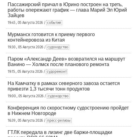
Пассажирский причал в Юрино построен на треть,
работы опережают график — глава Марий Эл Юрий
Зайцев
19:45 , 05 Августа 2026 /
события
Мурманск готовится к приему первого
контейнеровоза из Китая
19:30 , 05 Августа 2026 /
судоходство
Паром «Александр Деев» возвратился на маршрут
Ванино — Холмск после планового ремонта
19:15 , 05 Августа 2026 /
судоремонт
На Камчатку в рамках северного завоза остается
привезти 1,3 тысячи тонн продуктов
19:00 , 05 Августа 2026 /
судоходство
Конференция по скоростному судостроению пройдет
в Нижнем Новгороде
16:39 , 05 Августа 2026 /
пресс-релизы
ГТЛК передала в лизинг две баржи-площадки