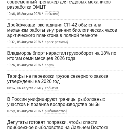
современный тренажер для судовых механиков
разработки ЭМЦТ
10:46 , 06 Августа 2026 /
события
Дрейфующая экспедиция СП-42 объяснила
механизм работы внутренних биологических часов
арктического планктона в полной темноте
10:32 , 06 Августа 2026 /
пресс-релизы
Владморрыбпорт нарастил грузооборот на 18% по
итогам семи месяцев 2026 года
10:26 , 06 Августа 2026 /
порты
Тарифы на перевозки грузов северного завоза
утверждены на 2026 год
08:14 , 06 Августа 2026 /
события
В России унифицируют границы рыболовных
участков и правила воспроизводства рыбы
07:59 , 06 Августа 2026 /
рыболовство
Депутаты готовят поправки, чтобы спасти
прибрежное рыболовство на Дальнем Востоке