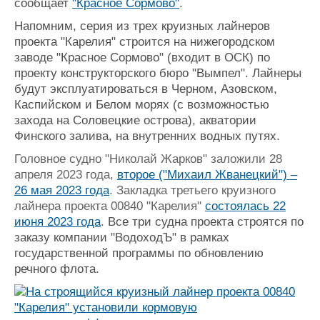
сообщает
"Красное Сормово"
.
Напомним, серия из трех круизных лайнеров
проекта "Карелия" строится на нижегородском
заводе "Красное Сормово" (входит в ОСК) по
проекту конструкторского бюро "Вымпел". Лайнеры
будут эксплуатироваться в Черном, Азовском,
Каспийском и Белом морях (с возможностью
захода на Соловецкие острова), акватории
Финского залива, на внутренних водных путях.
Головное судно "Николай Жарков" заложили 28
апреля 2023 года,
второе ("Михаил Жванецкий") –
26 мая 2023 года
. Закладка третьего круизного
лайнера проекта 00840 "Карелия"
состоялась 22
июня 2023 года
.
Все три судна проекта строятся по
заказу компании "ВодоходЪ" в рамках
государственной программы по обновлению
речного флота.