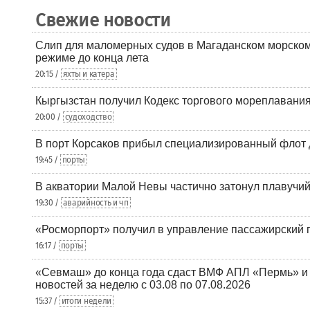
Свежие новости
Слип для маломерных судов в Магаданском морском 
режиме до конца лета
20:15 /
яхты и катера
Кыргызстан получил Кодекс торгового мореплавания
20:00 /
судоходство
В порт Корсаков прибыл специализированный флот 
19:45 /
порты
В акватории Малой Невы частично затонул плавучий
19:30 /
аварийность и чп
«Росморпорт» получил в управление пассажирский 
16:17 /
порты
«Севмаш» до конца года сдаст ВМФ АПЛ «Пермь» и
новостей за неделю с 03.08 по 07.08.2026
15:37 /
итоги недели