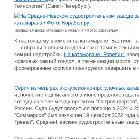
Технологии" (Санкт-Петербург).
Закладная доска катамарана Равелин" / Фото: Корабел.ру
К настоящему времени на катамаране "Бастион" 
— собраны в объем гондолы с мостами и секциями
секций надстройки.
На катамаране "Равелин"
заве
кормовых секций гондол, а также секций моста, с
формирование корпуса планируется завершить в 
Серия из четырех экскурсионно-прогулочных ката
исполнение подписанного в июне прошлого года 
сотрудничестве между проектом "Остров фортов"
России. Суда будут вводиться попарно в 2024 и 20
"Соммерсов" был заключен 19 декабря 2022 года 
Тревел", Средне-Невским судостроительным заво
Суда проекта 04710 "Соммерс" будут использоват