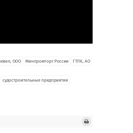
ревел, ООО
Минпромторг России
ГТЛК, АО
судостроительные предприятия