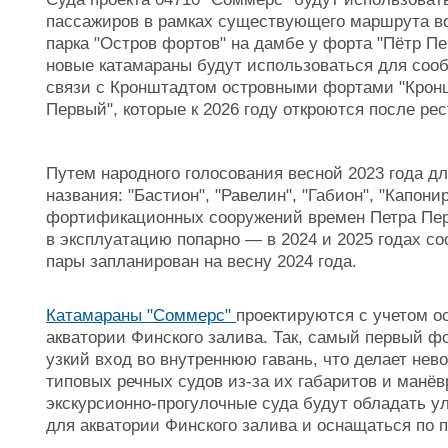
пассажиров в рамках существующего маршрута во
парка "Остров фортов" на дамбе у форта "Пётр Пе
новые катамараны будут использоваться для со
связи с Кронштадтом островными фортами "Кронш
Первый", которые к 2026 году откроются после р
Путем народного голосования весной 2023 года 
названия: "Бастион", "Равелин", "Габион", "Капони
фортификационных сооружений времен Петра Пер
в эксплуатацию попарно — в 2024 и 2025 годах со
пары запланирован на весну 2024 года.
Катамараны "Соммерс"
проектируются с учетом о
акватории Финского залива. Так, самый первый ф
узкий вход во внутреннюю гавань, что делает н
типовых речных судов из-за их габаритов и манё
экскурсионно-прогулочные суда будут обладать
для акватории Финского залива и оснащаться по 