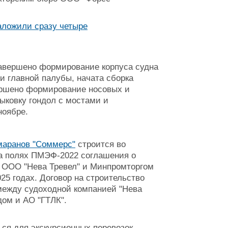
завершено формирование корпуса судна
 главной палубы, начата сборка
ршено формирование носовых и
тыковку гондол с мостами и
ноябре.
маранов "Соммерс"
строится во
на полях ПМЭФ-2022 соглашения о
, ООО "Нева Тревел" и Минпромторгом
25 годах. Договор на строительство
между судоходной компанией "Нева
дом и АО "ГТЛК".
ься для экскурсионных перевозок