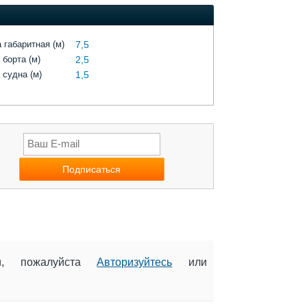
 габаритная (м)
7,5
 борта (м)
2,5
 судна (м)
1,5
ии, пожалуйста
Авторизуйтесь
или