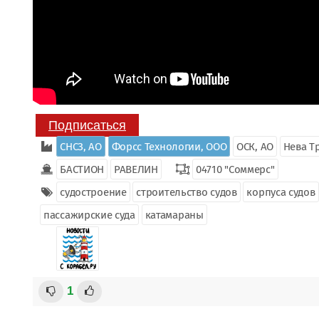
Подписаться
СНСЗ, АО
Форсс Технологии, ООО
ОСК, АО
Нева Т
БАСТИОН
РАВЕЛИН
04710 "Соммерс"
судостроение
строительство судов
корпуса судов
пассажирские суда
катамараны
1