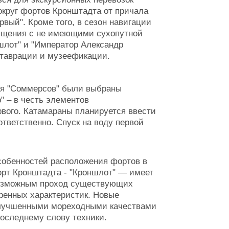
круг фортов Кронштадта от причала
рвый". Кроме того, в сезон навигации
общения с не имеющими сухопутной
лот" и "Император Александр
еставрации и музеефикации.
для "Соммерсов" были выбраны
р" – в честь элементов
вого. Катамараны планируется ввести
ответственно. Спуск на воду первой
собенностей расположения фортов в
орт Кронштадта - "Кроншлот" — имеет
евозможным проход существующих
вренных характеристик. Новые
 улучшенными мореходными качествами
последнему слову техники.