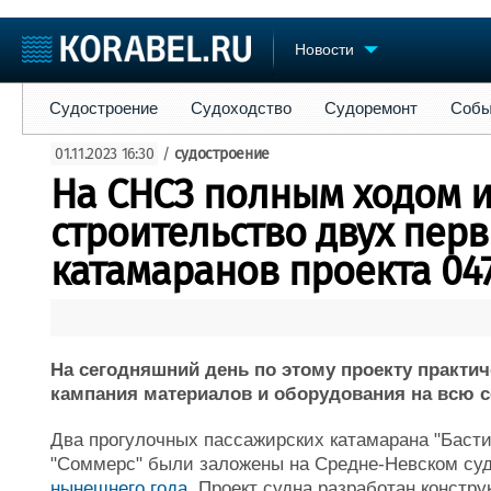
Новости
Судостроение
Судоходство
Судоремонт
События
Пре
Судостроение
Судоходство
Судоремонт
Собы
Судостроение
Торговая площадка
Конфере
01.11.2023 16:30
/
судостроение
Пульс
Доска объявлений
Выставк
На СНСЗ полным ходом и
Новости
Продажа флота
Личност
Компании
Оборудование
Словарь
строительство двух пер
Репутация
Изделия
катамаранов проекта 04
Работа
Материалы
Крюинг
Услуги
Журнал
Реклама
На сегодняшний день по этому проекту практич
кампания материалов и оборудования на всю с
Два прогулочных пассажирских катамарана "Бастио
"Соммерс" были заложены на Средне-Невском су
нынешнего года
. Проект судна разработан конст