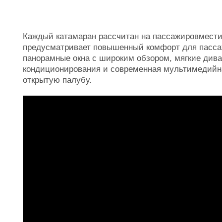
Каждый катамаран рассчитан на пассажировместим
предусматривает повышенный комфорт для пассаж
панорамные окна с широким обзором, мягкие дива
кондиционирования и современная мультимедийна
открытую палубу.