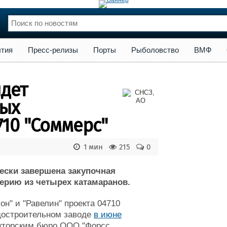
сс-релизы
Порты
Рыболовство
ВМФ
Образование
Яхт
тия
Пресс-релизы
Порты
Рыболовство
ВМФ
нции
Флот
и и семинары
Галерея флота
дет
и
Форум
Отзывы
вых
Все службы
710 "Соммерс"
1 мин
215
0
ески завершена закупочная
ерию из четырех катамаранов.
н" и "Равелин" проекта 04710
достроительном заводе
в июне
рукторским бюро ООО "Форсс