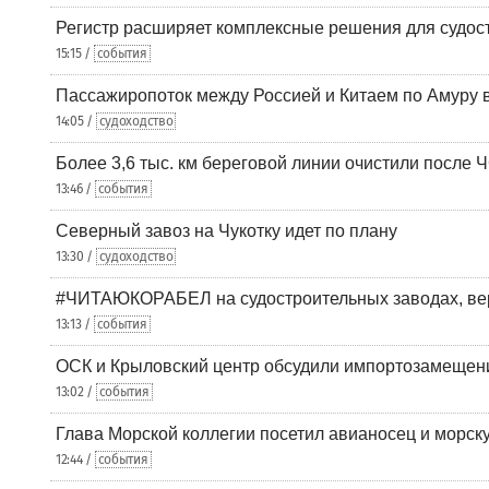
Регистр расширяет комплексные решения для судо
15:15 /
события
Пассажиропоток между Россией и Китаем по Амуру 
14:05 /
судоходство
Более 3,6 тыс. км береговой линии очистили после 
13:46 /
события
Северный завоз на Чукотку идет по плану
13:30 /
судоходство
#ЧИТАЮКОРАБЕЛ на судостроительных заводах, вер
13:13 /
события
ОСК и Крыловский центр обсудили импортозамещен
13:02 /
события
Глава Морской коллегии посетил авианосец и морс
12:44 /
события