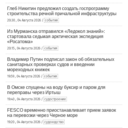
Глеб Никитин предложил создать госпрограмму
строительства речной причальной инфраструктуры
20:30 , 04 Августа 2026 /
события
Из Мурманска отправился «Ледокол знаний»:
стартовала седьмая арктическая экспедиция
«Росатома»
20:15 , 04 Августа 2026 /
события
Владимир Путин подписал закон об обязательных
санитарных проверках судов и введении
мореходных книжек
19:59 , 04 Августа 2026 /
события
В Омске спущены на воду буксир и паром для
переправы через Иртыш
19:40 , 04 Августа 2026 /
судостроение
FESCO временно приостанавливает прием заявок
на перевозки через Черное море
19:20 , 04 Августа 2026 /
судоходство