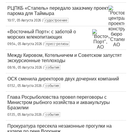
РЦПКБ «Стапель» передало заказчику проект
парома для Таймыра
10:17 , 05 Августа 2026 /
судостроение
«Восточный Порт»: с заботой о
морских млекопитающих
09:54 , 05 Августа 2026 /
пресс-релизы
Между Кировом, Котельничем и Советском запустят
экскурсионные теплоходы
08:16 , 05 Августа 2026 /
события
ОСК сменила директоров двух дочерних компаний
07:52 , 05 Августа 2026 /
события
Глава Росрыболовства провел переговоры с
Министром рыбного хозяйства и аквакультуры
Бразилии
07:35 , 05 Августа 2026 /
события
Прокуратура пресекла незаконные прогулки на
катере по реке Воронеж