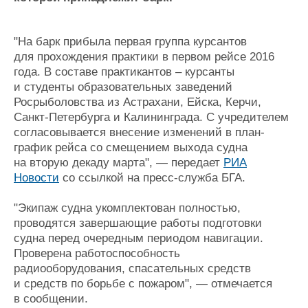
Журнал
Реклама
"На барк прибыла первая группа курсантов
для прохождения практики в первом рейсе 2016
Конференции
Флот
года. В составе практикантов – курсанты
и студенты образовательных заведений
Выставки и семинары
Галерея флота
Росрыболовства из Астрахани, Ейска, Керчи,
Личности
Форум
Санкт-Петербурга и Калининграда. С учредителем
Словарь
Отзывы
согласовывается внесение изменений в план-
Все службы
график рейса со смещением выхода судна
на вторую декаду марта", — передает
РИА
Новости
со ссылкой на пресс-служба БГА.
"Экипаж судна укомплектован полностью,
проводятся завершающие работы подготовки
судна перед очередным периодом навигации.
Проверена работоспособность
радиооборудования, спасательных средств
и средств по борьбе с пожаром", — отмечается
в сообщении.