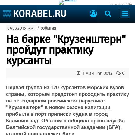
реклама 16+
Судостроение
04.03.2016 14:41
/
события
Судоходство
Судоремонт
На барке "Крузенштерн"
События
Пресс-релизы
пройдут практику
Порты
Рыболовство
курсанты
ВМФ
Образование
Яхты и катера
1 мин
3012
0
Еще
Первая группа из 120 курсантов морских вузов
Судостроение
Торговая площадка
страны, которым предстоит проходить практику
Пульс
Доска объявлений
на легендарном российском паруснике
Новости
Продажа флота
"Крузенштерн" в новом сезоне навигации,
Компании
Оборудование
прибыла в порт приписки судна в город
Репутация
Изделия
Калининград. Об этом сообщила пресс-служба
Работа
Материалы
Балтийской государственной академии (БГА),
Крюинг
Услуги
которой принадлежит барк.