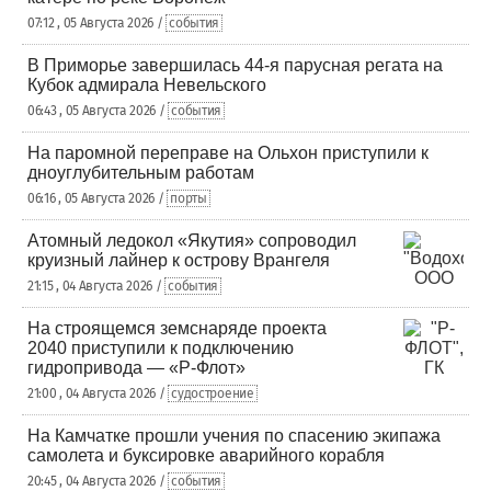
07:12 , 05 Августа 2026 /
события
В Приморье завершилась 44-я парусная регата на
Кубок адмирала Невельского
06:43 , 05 Августа 2026 /
события
На паромной переправе на Ольхон приступили к
дноуглубительным работам
06:16 , 05 Августа 2026 /
порты
Атомный ледокол «Якутия» сопроводил
круизный лайнер к острову Врангеля
21:15 , 04 Августа 2026 /
события
На строящемся земснаряде проекта
2040 приступили к подключению
гидропривода — «Р-Флот»
21:00 , 04 Августа 2026 /
судостроение
На Камчатке прошли учения по спасению экипажа
самолета и буксировке аварийного корабля
20:45 , 04 Августа 2026 /
события