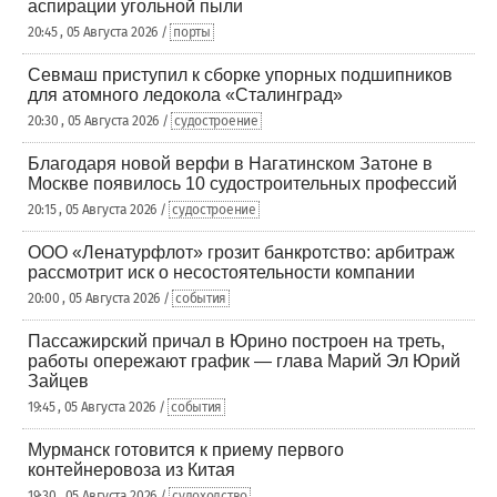
аспирации угольной пыли
20:45 , 05 Августа 2026 /
порты
Севмаш приступил к сборке упорных подшипников
для атомного ледокола «Сталинград»
20:30 , 05 Августа 2026 /
судостроение
Благодаря новой верфи в Нагатинском Затоне в
Москве появилось 10 судостроительных профессий
20:15 , 05 Августа 2026 /
судостроение
ООО «Ленатурфлот» грозит банкротство: арбитраж
рассмотрит иск о несостоятельности компании
20:00 , 05 Августа 2026 /
события
Пассажирский причал в Юрино построен на треть,
работы опережают график — глава Марий Эл Юрий
Зайцев
19:45 , 05 Августа 2026 /
события
Мурманск готовится к приему первого
контейнеровоза из Китая
19:30 , 05 Августа 2026 /
судоходство