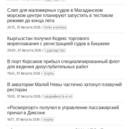
Слип для маломерных судов в Магаданском
морском центре планируют запустить в тестовом
режиме до конца лета
20:15 , 07 Августа 2026 /
яхты и катера
Кыргызстан получил Кодекс торгового
мореплавания с регистрацией судов в Бишкеке
20:00 , 07 Августа 2026 /
судоходство
В порт Корсаков прибыл специализированный флот
для ведения дноуглубительных работ
19:45 , 07 Августа 2026 /
порты
В акватории Малой Невы частично затонул плавучий
ресторан
19:30 , 07 Августа 2026 /
аварийность и чп
«Росморпорт» получил в управление пассажирский
причал в Диксоне
16:17 , 07 Августа 2026 /
порты