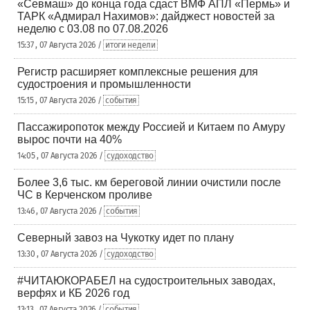
«Севмаш» до конца года сдаст ВМФ АПЛ «Пермь» и
ТАРК «Адмирал Нахимов»: дайджест новостей за
неделю с 03.08 по 07.08.2026
15:37 , 07 Августа 2026 /
итоги недели
Регистр расширяет комплексные решения для
судостроения и промышленности
15:15 , 07 Августа 2026 /
события
Пассажиропоток между Россией и Китаем по Амуру
вырос почти на 40%
14:05 , 07 Августа 2026 /
судоходство
Более 3,6 тыс. км береговой линии очистили после
ЧС в Керченском проливе
13:46 , 07 Августа 2026 /
события
Северный завоз на Чукотку идет по плану
13:30 , 07 Августа 2026 /
судоходство
#ЧИТАЮКОРАБЕЛ на судостроительных заводах,
верфях и КБ 2026 год
13:13 , 07 Августа 2026 /
события