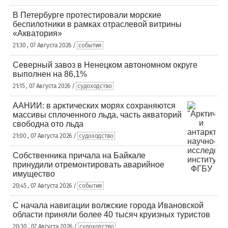
В Петербурге протестировали морские
беспилотники в рамках отраслевой витрины
«Акватория»
21:30 , 07 Августа 2026 /
события
Северный завоз в Ненецком автономном округе
выполнен на 86,1%
21:15 , 07 Августа 2026 /
судоходство
ААНИИ: в арктических морях сохраняются
массивы сплоченного льда, часть акваторий
свободна ото льда
21:00 , 07 Августа 2026 /
судоходство
Собственника причала на Байкале
принудили отремонтировать аварийное
имущество
20:45 , 07 Августа 2026 /
события
С начала навигации волжские города Ивановской
области приняли более 40 тысяч круизных туристов
20:30 , 07 Августа 2026 /
судоходство