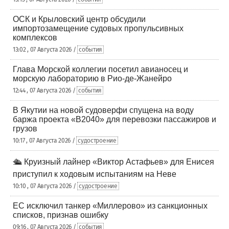
ОСК и Крыловский центр обсудили
импортозамещение судовых пропульсивных
комплексов
13:02 , 07 Августа 2026 /
события
Глава Морской коллегии посетил авианосец и
морскую лабораторию в Рио-де-Жанейро
12:44 , 07 Августа 2026 /
события
В Якутии на новой судоверфи спущена на воду
баржа проекта «В2040» для перевозки пассажиров и
грузов
10:17 , 07 Августа 2026 /
судостроение
🛳️ Круизный лайнер «Виктор Астафьев» для Енисея
приступил к ходовым испытаниям на Неве
10:10 , 07 Августа 2026 /
судостроение
ЕС исключил танкер «Миллерово» из санкционных
списков, признав ошибку
09:16 , 07 Августа 2026 /
события