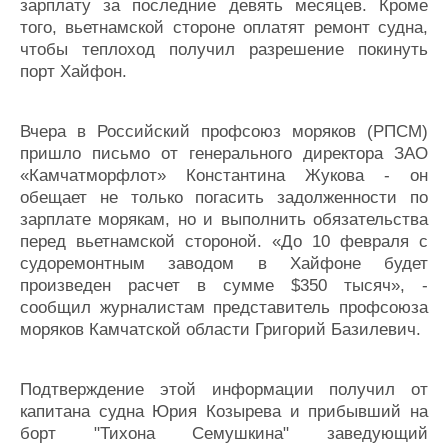
зарплату за последние девять месяцев. Кроме
Журнал
того, вьетнамской стороне оплатят ремонт судна,
Реклама
чтобы теплоход получил разрешение покинуть
порт Хайфон.
Конференции
Флот
Выставки и семинары
Галерея флота
Вчера в Российский профсоюз моряков (РПСМ)
Личности
Форум
пришло письмо от генерального директора ЗАО
«Камчатморфлот» Константина Жукова - он
Словарь
Отзывы
обещает не только погасить задолженности по
Все службы
зарплате морякам, но и выполнить обязательства
перед вьетнамской стороной. «До 10 февраля с
судоремонтным заводом в Хайфоне будет
произведен расчет в сумме $350 тысяч», -
сообщил журналистам представитель профсоюза
моряков Камчатской области Григорий Базилевич.
Подтверждение этой информации получил от
капитана судна Юрия Козырева и прибывший на
борт "Тихона Семушкина" заведующий