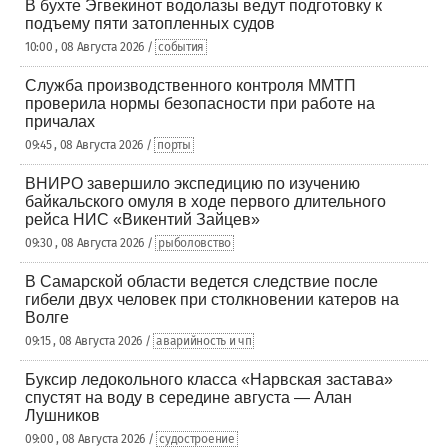
В бухте Эгвекинот водолазы ведут подготовку к
подъему пяти затопленных судов
10:00 , 08 Августа 2026 /
события
Служба производственного контроля ММТП
проверила нормы безопасности при работе на
причалах
09:45 , 08 Августа 2026 /
порты
ВНИРО завершило экспедицию по изучению
байкальского омуля в ходе первого длительного
рейса НИС «Викентий Зайцев»
09:30 , 08 Августа 2026 /
рыболовство
В Самарской области ведется следствие после
гибели двух человек при столкновении катеров на
Волге
09:15 , 08 Августа 2026 /
аварийность и чп
Буксир ледокольного класса «Нарвская застава»
спустят на воду в середине августа — Алан
Лушников
09:00 , 08 Августа 2026 /
судостроение