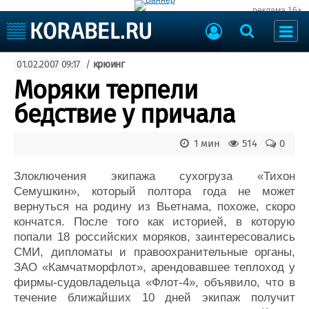
реклама 16+
Судостроение
01.02.2007 09:17
/
крюинг
Судоходство
Судоремонт
Моряки терпели
События
Пресс-релизы
бедствие у причала
Порты
Рыболовство
ВМФ
1 мин
514
0
Образование
Яхты и катера
Еще
Злоключения экипажа сухогруза «Тихон
Семушкин», который полтора года не может
Судостроение
Торговая площадка
вернуться на родину из Вьетнама, похоже, скоро
кончатся. После того как историей, в которую
Пульс
Доска объявлений
попали 18 российских моряков, заинтересовались
Новости
Продажа флота
СМИ, дипломаты и правоохранительные органы,
Компании
Оборудование
ЗАО «Камчатморфлот», арендовавшее теплоход у
Репутация
Изделия
фирмы-судовладельца «Флот-4», объявило, что в
Работа
Материалы
течение ближайших 10 дней экипаж получит
Крюинг
Услуги