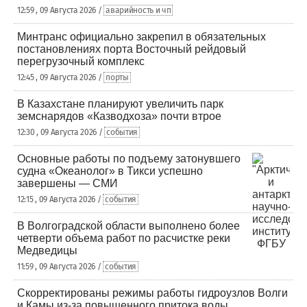
12:59 , 09 Августа 2026 /
аварийность и чп
Минтранс официально закрепил в обязательных
постановлениях порта Восточный рейдовый
перегрузочный комплекс
12:45 , 09 Августа 2026 /
порты
В Казахстане планируют увеличить парк
земснарядов «Казводхоза» почти втрое
12:30 , 09 Августа 2026 /
события
Основные работы по подъему затонувшего
судна «Океанолог» в Тикси успешно
завершены — СМИ
12:15 , 09 Августа 2026 /
события
В Волгоградской области выполнено более
четверти объема работ по расчистке реки
Медведицы
11:59 , 09 Августа 2026 /
события
Скорректированы режимы работы гидроузлов Волги
и Камы из-за повышенного притока воды