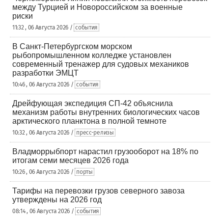
между Турцией и Новороссийском за военные
риски
11:32 , 06 Августа 2026 /
события
В Санкт-Петербургском морском
рыбопромышленном колледже установлен
современный тренажер для судовых механиков
разработки ЭМЦТ
10:46 , 06 Августа 2026 /
события
Дрейфующая экспедиция СП-42 объяснила
механизм работы внутренних биологических часов
арктического планктона в полной темноте
10:32 , 06 Августа 2026 /
пресс-релизы
Владморрыбпорт нарастил грузооборот на 18% по
итогам семи месяцев 2026 года
10:26 , 06 Августа 2026 /
порты
Тарифы на перевозки грузов северного завоза
утверждены на 2026 год
08:14 , 06 Августа 2026 /
события