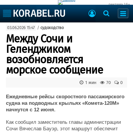
реклама 16+
Судостроение
03.06.2026 15:47
/
судоходство
Судоходство
Судоремонт
Между Сочи и
События
Пресс-релизы
Геленджиком
Порты
Рыболовство
возобновляется
ВМФ
Образование
морское сообщение
Яхты и катера
Еще
1 мин
70
0
Судостроение
Торговая площадка
Пульс
Доска объявлений
Ежедневные рейсы скоростного пассажирского
Новости
Продажа флота
судна на подводных крыльях «Комета-120М»
начнутся с 12 июня.
Компании
Оборудование
Репутация
Изделия
Как сообщил заместитель главы администрации
Работа
Материалы
Сочи Вячеслав Бауэр, этот маршрут обеспечит
Крюинг
Услуги