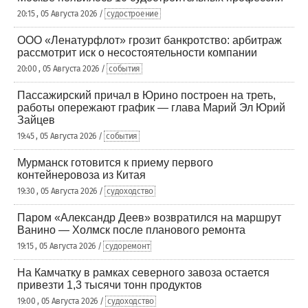
20:15 , 05 Августа 2026 /
судостроение
ООО «Ленатурфлот» грозит банкротство: арбитраж
рассмотрит иск о несостоятельности компании
20:00 , 05 Августа 2026 /
события
Пассажирский причал в Юрино построен на треть,
работы опережают график — глава Марий Эл Юрий
Зайцев
19:45 , 05 Августа 2026 /
события
Мурманск готовится к приему первого
контейнеровоза из Китая
19:30 , 05 Августа 2026 /
судоходство
Паром «Александр Деев» возвратился на маршрут
Ванино — Холмск после планового ремонта
19:15 , 05 Августа 2026 /
судоремонт
На Камчатку в рамках северного завоза остается
привезти 1,3 тысячи тонн продуктов
19:00 , 05 Августа 2026 /
судоходство