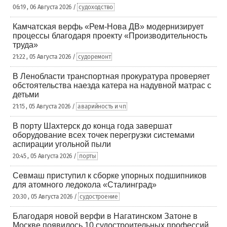
06:19 , 06 Августа 2026 /
судоходство
Камчатская верфь «Рем-Нова ДВ» модернизирует
процессы благодаря проекту «Производительность
труда»
21:22 , 05 Августа 2026 /
судоремонт
В Ленобласти транспортная прокуратура проверяет
обстоятельства наезда катера на надувной матрас с
детьми
21:15 , 05 Августа 2026 /
аварийность и чп
В порту Шахтерск до конца года завершат
оборудование всех точек перегрузки системами
аспирации угольной пыли
20:45 , 05 Августа 2026 /
порты
Севмаш приступил к сборке упорных подшипников
для атомного ледокола «Сталинград»
20:30 , 05 Августа 2026 /
судостроение
Благодаря новой верфи в Нагатинском Затоне в
Москве появилось 10 судостроительных профессий