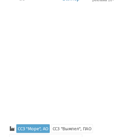
ССЗ "Море", AO
ССЗ "Вымпел", ПАО