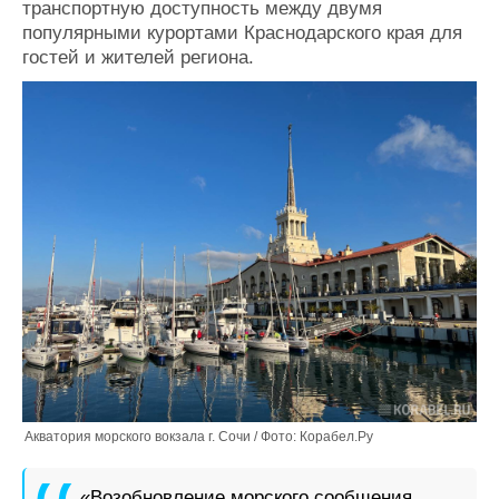
транспортную доступность между двумя
Журнал
популярными курортами Краснодарского края для
Реклама
гостей и жителей региона.
Конференции
Флот
Выставки и семинары
Галерея флота
Личности
Форум
Словарь
Отзывы
Все службы
Акватория морского вокзала г. Сочи / Фото: Корабел.Ру
«Возобновление морского сообщения