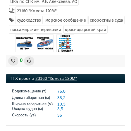
ЦКБ по СПК им. Р.Е. Алексеева, АО
23160 "Комета 120М"
судоходство
морское сообщение
скоростные суда
пассажирские перевозки
краснодарский край
0
ТТХ проекта
23160 "Комета 120М"
Водоизмещение (т)
75,0
Длина габаритная (м)
35,2
Ширина габаритная (м)
10,3
Осадка судна (м)
3,5
Скорость (уз)
35