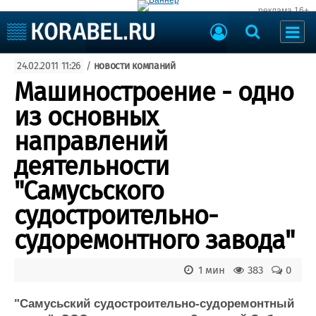
реклама 16+
Судостроение
24.02.2011 11:26
/
новости компаний
Судоходство
Судоремонт
Машиностроение - одно
События
Пресс-релизы
из основных
Порты
Рыболовство
направлений
ВМФ
Образование
деятельности
Яхты и катера
Еще
"Самусьского
судостроительно-
Судостроение
Торговая площадка
Пульс
Доска объявлений
судоремонтного завода"
Новости
Продажа флота
Компании
Оборудование
1 мин
383
0
Репутация
Изделия
Работа
Материалы
"Самусьский судостроительно-судоремонтный
Крюинг
Услуги