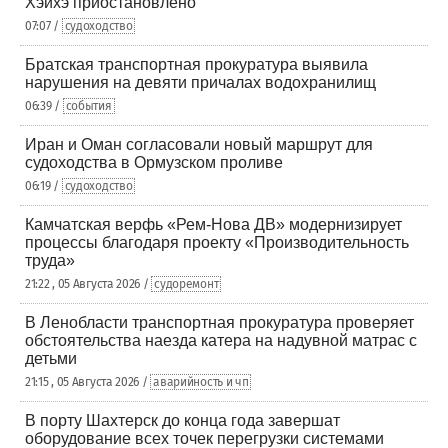
Хэйхэ приостановлено
07:07 /
судоходство
Братская транспортная прокуратура выявила
нарушения на девяти причалах водохранилищ
06:39 /
события
Иран и Оман согласовали новый маршрут для
судоходства в Ормузском проливе
06:19 /
судоходство
Камчатская верфь «Рем-Нова ДВ» модернизирует
процессы благодаря проекту «Производительность
труда»
21:22 , 05 Августа 2026 /
судоремонт
В Ленобласти транспортная прокуратура проверяет
обстоятельства наезда катера на надувной матрас с
детьми
21:15 , 05 Августа 2026 /
аварийность и чп
В порту Шахтерск до конца года завершат
оборудование всех точек перегрузки системами