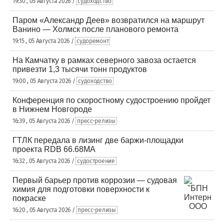
19:30 , 05 Августа 2026 /
судоходство
Паром «Александр Деев» возвратился на маршрут
Ванино — Холмск после планового ремонта
19:15 , 05 Августа 2026 /
судоремонт
На Камчатку в рамках северного завоза остается
привезти 1,3 тысячи тонн продуктов
19:00 , 05 Августа 2026 /
судоходство
Конференция по скоростному судостроению пройдет
в Нижнем Новгороде
16:39 , 05 Августа 2026 /
пресс-релизы
ГТЛК передала в лизинг две баржи-площадки
проекта RDB 66.68МА
16:32 , 05 Августа 2026 /
судостроение
Первый барьер против коррозии — судовая
химия для подготовки поверхности к
покраске
16:20 , 05 Августа 2026 /
пресс-релизы