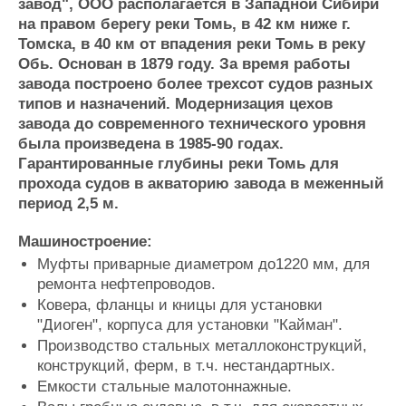
завод", ООО располагается в Западной Сибири
Журнал
на правом берегу реки Томь, в 42 км ниже г.
Реклама
Томска, в 40 км от впадения реки Томь в реку
Обь. Основан в 1879 году. За время работы
завода построено более трехсот судов разных
Конференции
Флот
типов и назначений. Модернизация цехов
Выставки и семинары
Галерея флота
завода до современного технического уровня
Личности
Форум
была произведена в 1985-90 годах.
Словарь
Отзывы
Гарантированные глубины реки Томь для
Все службы
прохода судов в акваторию завода в меженный
период 2,5 м.
Машиностроение:
Муфты приварные диаметром до1220 мм, для
ремонта нефтепроводов.
Ковера, фланцы и кницы для установки
"Диоген", корпуса для установки "Кайман".
Производство стальных металлоконструкций,
конструкций, ферм, в т.ч. нестандартных.
Емкости стальные малотоннажные.