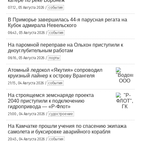
катере по реке Воронеж
07:12 , 05 Августа 2026 /
события
В Приморье завершилась 44-я парусная регата на
Кубок адмирала Невельского
06:43 , 05 Августа 2026 /
события
На паромной переправе на Ольхон приступили к
дноуглубительным работам
06:16 , 05 Августа 2026 /
порты
Атомный ледокол «Якутия» сопроводил
круизный лайнер к острову Врангеля
21:15 , 04 Августа 2026 /
события
На строящемся земснаряде проекта
2040 приступили к подключению
гидропривода — «Р-Флот»
21:00 , 04 Августа 2026 /
судостроение
На Камчатке прошли учения по спасению экипажа
самолета и буксировке аварийного корабля
20:45 , 04 Августа 2026 /
события