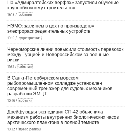
На «Адмиралтейских верфях» запустили обучение
крупноблочному строительству
13:18 /
события
НЭМО: заглянем в цех по производству
электрораспределительных устройств
13:10 /
судостроение
Черноморские линии повысили стоимость перевозок
между Турцией и Новороссийском за военные
риски
11:32 /
события
В Санкт-Петербургском морском
рыбопромышленном колледже установлен
современный тренажер для судовых механиков
разработки ЭМЦТ
10:46 /
события
Дрейфующая экспедиция СП-42 объяснила
механизм работы внутренних биологических часов
арктического планктона в полной темноте
10:32 /
пресс-релизы