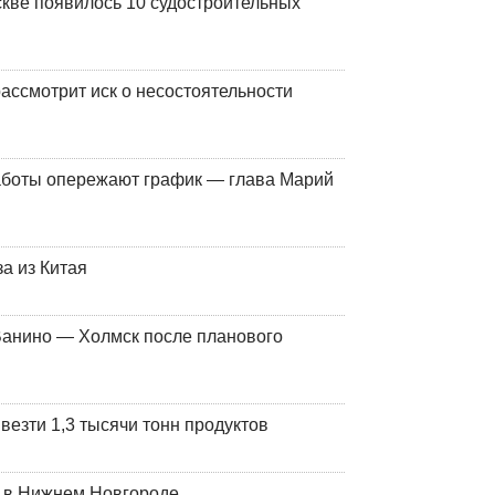
кве появилось 10 судостроительных
ассмотрит иск о несостоятельности
работы опережают график — глава Марий
а из Китая
Ванино — Холмск после планового
везти 1,3 тысячи тонн продуктов
т в Нижнем Новгороде