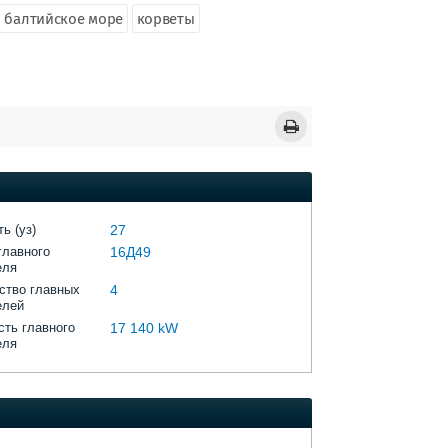
балтийское море
корветы
ь (уз)
27
главного
16Д49
еля
ство главных
4
елей
ть главного
17 140 kW
еля