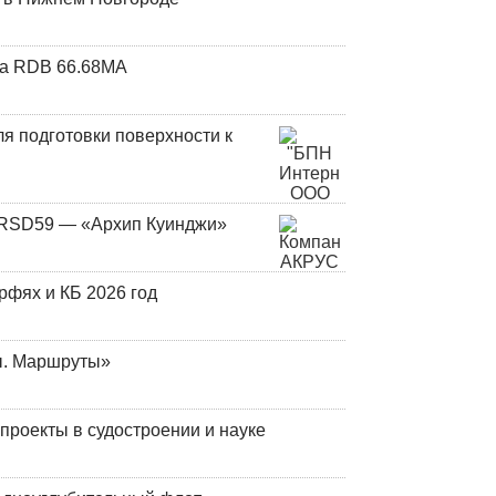
та RDB 66.68МА
я подготовки поверхности к
и RSD59 — «Архип Куинджи»
фях и КБ 2026 год
ы. Маршруты»
роекты в судостроении и науке