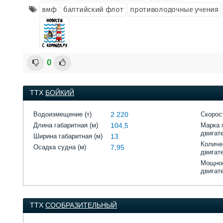
вмф
балтийский флот
противолодочные учения
0
ТТХ
БОЙКИЙ
Водоизмещение (т)
2 220
Скорост
Длина габаритная (м)
104,5
Марка 
двигат
Ширина габаритная (м)
13
Количе
Осадка судна (м)
7,95
двигат
Мощнос
двигат
ТТХ
СООБРАЗИТЕЛЬНЫЙ