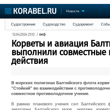
Новости
Судостроение
Судоходство
Судоремонт
События
Пре
Судостроение
Судоходство
Судоремонт
Собы
Судостроение
Торговая площадка
Конфере
12.04.2024 21:12
/
вмф
Пульс
Доска объявлений
Выставк
Корветы и авиация Балт
Новости
Продажа флота
Личност
Компании
Оборудование
Словарь
выполнили совместные
Репутация
Изделия
действия
Работа
Материалы
Крюинг
Услуги
Журнал
Реклама
В морских полигонах Балтийского флота корве
"Стойкий" во взаимодействии с противолодоч
совместное противолодочное учение.
В рамках планового учения сил Балтийского 
акватории Балтийского моря, экипажи корве