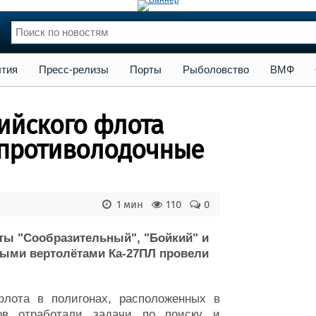
сс-релизы
Порты
Рыболовство
ВМФ
Образование
Яхт
тия
Пресс-релизы
Порты
Рыболовство
ВМФ
нции
Флот
и и семинары
Галерея флота
ийского флота
и
Форум
Отзывы
 противолодочные
Все службы
1 мин
110
0
ты "Сообразительный", "Бойкий" и
ными вертолётами Ка-27ПЛ провели
флота в полигонах, расположенных в
тов отработали задачи по поиску и