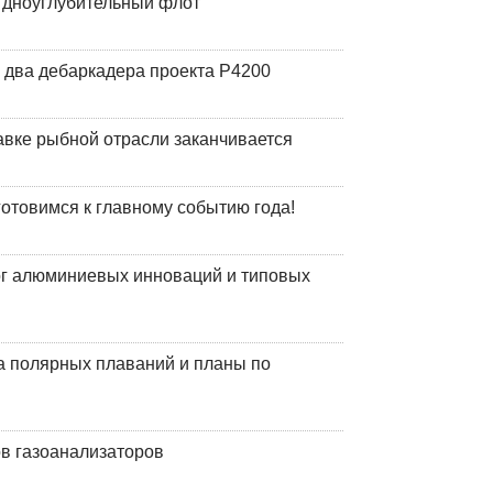
й дноуглубительный флот
 два дебаркадера проекта Р4200
авке рыбной отрасли заканчивается
готовимся к главному событию года!
лог алюминиевых инноваций и типовых
а полярных плаваний и планы по
в газоанализаторов