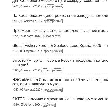
Для Северного морского пути создадут собственны
14:02 , 05 Августа 2026 /
судостроение
На Хабаровском судостроительном заводе заложили
12:03 , 05 Августа 2026 /
судостроение
Приём заявок на участие со стендом в главной выст
11:57 , 05 Августа 2026 /
рыболовство
Global Fishery Forum & Seafood Expo Russia 2026 — 
11:30 , 05 Августа 2026 /
пресс-релизы
Вместо импорта — свои: в России представят ката
решений
11:00 , 05 Августа 2026 /
пресс-релизы
НЭС «Михаил Сомов»: выставка к 50 летию ветеран
созданию плавучего музея
10:37 , 05 Августа 2026 /
пресс-релизы
СКТБЭ получило аккредитацию на поверку элементо
10:30 , 05 Августа 2026 /
события