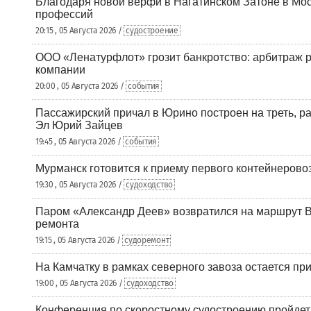
Благодаря новой верфи в Нагатинском Затоне в Мос
профессий
20:15 , 05 Августа 2026 /
судостроение
ООО «Ленатурфлот» грозит банкротство: арбитраж р
компании
20:00 , 05 Августа 2026 /
события
Пассажирский причал в Юрино построен на треть, 
Эл Юрий Зайцев
19:45 , 05 Августа 2026 /
события
Мурманск готовится к приему первого контейнеровоз
19:30 , 05 Августа 2026 /
судоходство
Паром «Александр Деев» возвратился на маршрут 
ремонта
19:15 , 05 Августа 2026 /
судоремонт
На Камчатку в рамках северного завоза остается при
19:00 , 05 Августа 2026 /
судоходство
Конференция по скоростному судостроению пройде