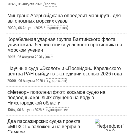
20:45 , 06 Августа 2026 /
порты
Минтранс Азербайджана определит маршруты для
автономных морских судов
20:30 , 06 Августа 2026 /
судоходство
Корабельная ударная группа Балтийского флота
уничтожила беспилотники условного противника на
морском учении
20:15 , 06 Августа 2026 /
вмф
Научные суда «Эколог» и «Посейдон» Карельского
центра РАН выйдут в экспедиции осенью 2026 года
20:00 , 06 Августа 2026 /
судоремонт
«Метеор» пополнил флот: восьмое судно на
подводных крыльях спущено на воду в
Нижегородской области
17:04 , 06 Августа 2026 /
судостроение
Два пассажирских судна проекта
«МПКС-L» заложены на верфи в
Самаре