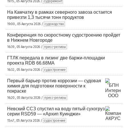
19:15 , 05 Августа 2026 /
судоремонт
На Камчатку в рамках северного завоза остается
привезти 1,3 тысячи тонн продуктов
19:00 , 05 Августа 2026 /
судоходство
Конференция по скоростному судостроению пройдет
в Нижнем Новгороде
16:39 , 05 Августа 2026 /
пресс-релизы
ГТЛК передала в лизинг две баржи-площадки
проекта RDB 66.68МА
16:32 , 05 Августа 2026 /
судостроение
Первый барьер против коррозии — судовая
химия для подготовки поверхности к
покраске
16:20 , 05 Августа 2026 /
пресс-релизы
Невский ССЗ спустил на воду пятый сухогруз
серии RSD59 — «Архип Куинджи»
15:47 , 05 Августа 2026 /
судостроение