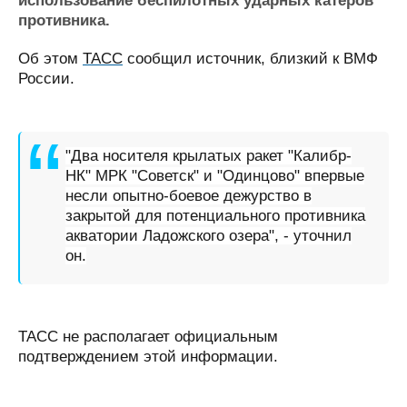
использование беспилотных ударных катеров
Журнал
противника.
Реклама
Об этом
ТАСС
сообщил источник, близкий к ВМФ
России.
Конференции
Флот
Выставки и семинары
Галерея флота
Личности
Форум
"Два носителя крылатых ракет "Калибр-
Словарь
Отзывы
НК" МРК "Советск" и "Одинцово" впервые
Все службы
несли опытно-боевое дежурство в
закрытой для потенциального противника
акватории Ладожского озера", - уточнил
он.
ТАСС не располагает официальным
подтверждением этой информации.