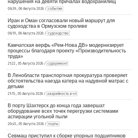
нарушения на девяти причалах водохранилищ
06:39 , 06 Августа 2026 /
события
Иран и Оман согласовали новый маршрут для
судоходства в Ормузском проливе
06:19 , 06 Августа 2026 /
судоходство
Камчатская верфь «Рем-Нова ДВ» модернизирует
процессы благодаря проекту «Производительность
труда»
21:22 , 05 Августа 2026 /
судоремонт
В Ленобласти транспортная прокуратура проверяет
обстоятельства наезда катера на надувной матрас с
детьми
21:15 , 05 Августа 2026 /
аварийность и чп
В порту Шахтерск до конца года завершат
оборудование всех точек перегрузки системами
аспирации угольной пыли
20:45 , 05 Августа 2026 /
порты
Севмаш приступил к сборке упорных подшипников