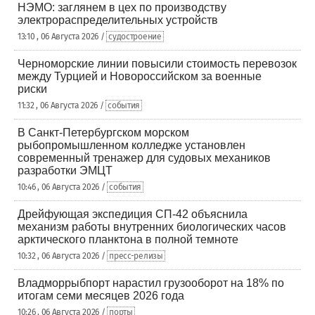
НЭМО: заглянем в цех по производству
электрораспределительных устройств
13:10 , 06 Августа 2026 /
судостроение
Черноморские линии повысили стоимость перевозок
между Турцией и Новороссийском за военные
риски
11:32 , 06 Августа 2026 /
события
В Санкт-Петербургском морском
рыбопромышленном колледже установлен
современный тренажер для судовых механиков
разработки ЭМЦТ
10:46 , 06 Августа 2026 /
события
Дрейфующая экспедиция СП-42 объяснила
механизм работы внутренних биологических часов
арктического планктона в полной темноте
10:32 , 06 Августа 2026 /
пресс-релизы
Владморрыбпорт нарастил грузооборот на 18% по
итогам семи месяцев 2026 года
10:26 , 06 Августа 2026 /
порты