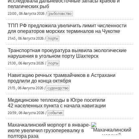
исследовала дальневосточные запасы крабов и
пелагических рыб
22:00 , 06 Августа 2026 /
рыболовство
ТПП РФ предложила увеличить лимит численности
для операторов морских терминалов на Чукотке
21:45 , 06 Августа 2026 /
порты
Транспортная прокуратура выявила экологические
нарушения в угольном порту Шахтерск
21:30 , 06 Августа 2026 /
порты
Навигацию речных трамвайчиков в Астрахани
продлили до конца октября
21:15 , 06 Августа 2026 /
судоходство
Медицинские теплоходы в Югре посетили
42 населенных пункта с начала навигации
20:59 , 06 Августа 2026 /
события
Махачкалинский морпорт в январе-
июле увеличил грузоперевалку в
полтора раза