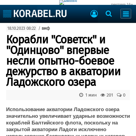
реклама 16+
Судостроение
18.10.2023 08:22
/
вмф
Судоходство
Судоремонт
Корабли "Советск" и
События
Пресс-релизы
"Одинцово" впервые
Порты
Рыболовство
несли опытно-боевое
ВМФ
Образование
дежурство в акватории
Яхты и катера
Еще
Ладожского озера
Судостроение
Торговая площадка
1 мин
201
0
Пульс
Доска объявлений
Новости
Продажа флота
Использование акватории Ладожского озера
Компании
Оборудование
значительно увеличивает ударные возможности
Репутация
Изделия
кораблей Балтийского флота, поскольку на
Работа
Материалы
закрытой акватории Ладоги исключено
Крюинг
Услуги