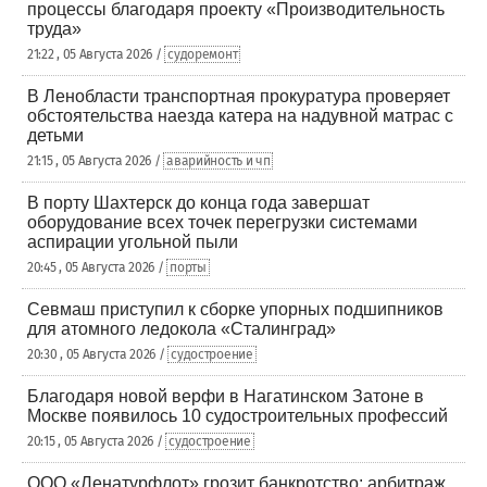
процессы благодаря проекту «Производительность
труда»
21:22 , 05 Августа 2026 /
судоремонт
В Ленобласти транспортная прокуратура проверяет
обстоятельства наезда катера на надувной матрас с
детьми
21:15 , 05 Августа 2026 /
аварийность и чп
В порту Шахтерск до конца года завершат
оборудование всех точек перегрузки системами
аспирации угольной пыли
20:45 , 05 Августа 2026 /
порты
Севмаш приступил к сборке упорных подшипников
для атомного ледокола «Сталинград»
20:30 , 05 Августа 2026 /
судостроение
Благодаря новой верфи в Нагатинском Затоне в
Москве появилось 10 судостроительных профессий
20:15 , 05 Августа 2026 /
судостроение
ООО «Ленатурфлот» грозит банкротство: арбитраж