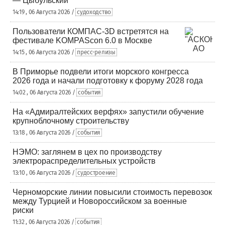
— Цыбульский
14:19 , 06 Августа 2026 /
судоходство
Пользователи КОМПАС-3D встретятся на
фестивале KOMPAScon 6.0 в Москве
14:15 , 06 Августа 2026 /
пресс-релизы
В Приморье подвели итоги морского конгресса
2026 года и начали подготовку к форуму 2028 года
14:02 , 06 Августа 2026 /
события
На «Адмиралтейских верфях» запустили обучение
крупноблочному строительству
13:18 , 06 Августа 2026 /
события
НЭМО: заглянем в цех по производству
электрораспределительных устройств
13:10 , 06 Августа 2026 /
судостроение
Черноморские линии повысили стоимость перевозок
между Турцией и Новороссийском за военные
риски
11:32 , 06 Августа 2026 /
события