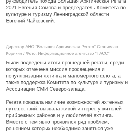
руководитель похода Большая Арктическая Регата
Журнал
2021 Евгения Сомова и председатель Комитета по
Реклама
культуре и туризму Ленинградской области
Евгений Чайковский.
Конференции
Флот
Выставки и семинары
Галерея флота
Личности
Форум
Директор АНО "Большая Арктическая Регата" Станислав
Словарь
Отзывы
Корякин / Фото: Информационное агентство "ТАСС"
Все службы
Были подведены итоги прошедшей регаты, среди
которых отмечена миссия просвещения и
популяризации яхтинга и маломерного флота, а
также поддержка Комитета по культуре и туризму и
Ассоциации СМИ Северо-запада.
Регата показала наличие возможностей яхтенных
путешествий, вызвала живой интерес у жителей
прибрежных районов и у любителей яхтинга.
Вместе с тем явно проявился ряд проблем,
решением которых необходимо заняться уже