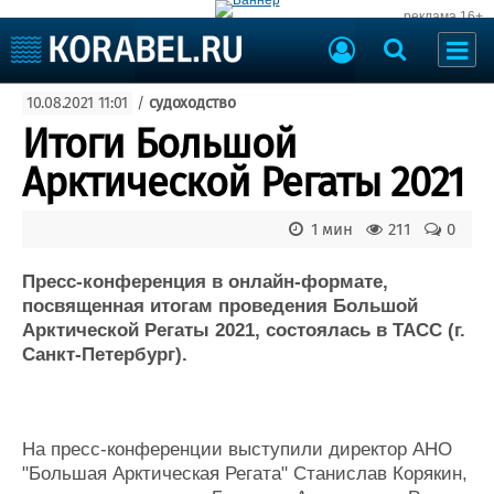
реклама 16+
Судостроение
10.08.2021 11:01
/
судоходство
Судоходство
Судоремонт
Итоги Большой
События
Пресс-релизы
Арктической Регаты 2021
Порты
Рыболовство
ВМФ
1 мин
211
0
Образование
Яхты и катера
Еще
Пресс-конференция в онлайн-формате,
посвященная итогам проведения Большой
Судостроение
Торговая площадка
Арктической Регаты 2021, состоялась в ТАСС (г.
Санкт-Петербург).
Пульс
Доска объявлений
Новости
Продажа флота
Компании
Оборудование
Репутация
Изделия
На пресс-конференции выступили директор АНО
Работа
Материалы
"Большая Арктическая Регата" Станислав Корякин,
Крюинг
Услуги