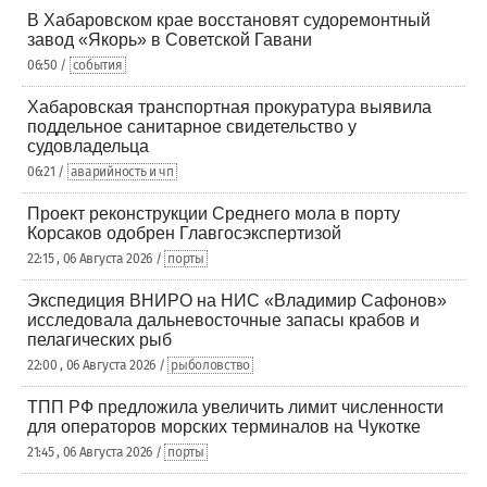
В Хабаровском крае восстановят судоремонтный
завод «Якорь» в Советской Гавани
06:50 /
события
Хабаровская транспортная прокуратура выявила
поддельное санитарное свидетельство у
судовладельца
06:21 /
аварийность и чп
Проект реконструкции Среднего мола в порту
Корсаков одобрен Главгосэкспертизой
22:15 , 06 Августа 2026 /
порты
Экспедиция ВНИРО на НИС «Владимир Сафонов»
исследовала дальневосточные запасы крабов и
пелагических рыб
22:00 , 06 Августа 2026 /
рыболовство
ТПП РФ предложила увеличить лимит численности
для операторов морских терминалов на Чукотке
21:45 , 06 Августа 2026 /
порты