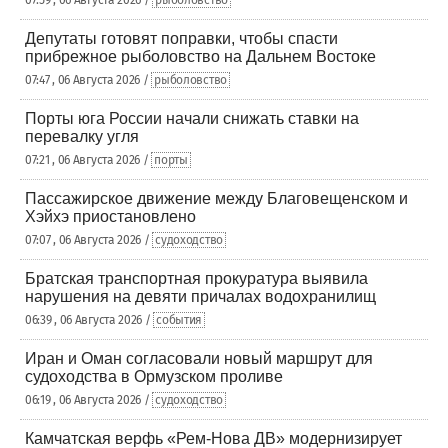
07:59 , 06 Августа 2026 /
рыболовство
Депутаты готовят поправки, чтобы спасти
прибрежное рыболовство на Дальнем Востоке
07:47 , 06 Августа 2026 /
рыболовство
Порты юга России начали снижать ставки на
перевалку угля
07:21 , 06 Августа 2026 /
порты
Пассажирское движение между Благовещенском и
Хэйхэ приостановлено
07:07 , 06 Августа 2026 /
судоходство
Братская транспортная прокуратура выявила
нарушения на девяти причалах водохранилищ
06:39 , 06 Августа 2026 /
события
Иран и Оман согласовали новый маршрут для
судоходства в Ормузском проливе
06:19 , 06 Августа 2026 /
судоходство
Камчатская верфь «Рем-Нова ДВ» модернизирует